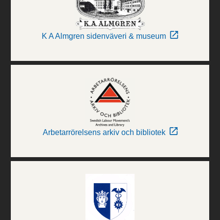
K A Almgren sidenväveri & museum
Arbetarrörelsens arkiv och bibliotek