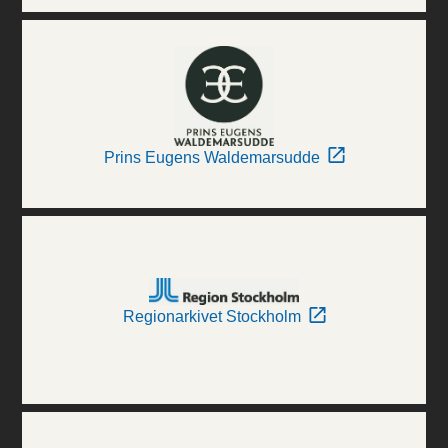
Prins Eugens Waldemarsudde
Regionarkivet Stockholm