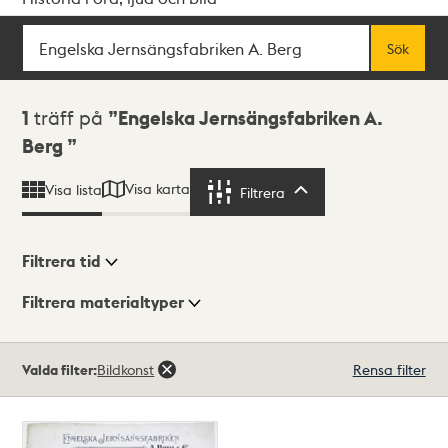
Sök
Fritextsök
Sök
Sökresultat
1
träff på
Engelska Jernsängsfabriken A.
Berg
Visa karta
Visa lista
Filtrera
Filtrera
Filtrera tid
Filtrera materialtyper
Visningsläge
Totalt
Valda filter:
Bildkonst
Rensa filter
1
träffar
Lista
Karta