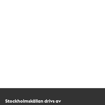
Kontakt
Stockholmskällan
Stockholmskällan drivs av