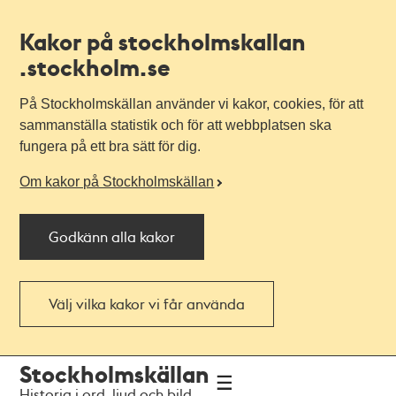
Kakor på stockholmskallan
.stockholm.se
På Stockholmskällan använder vi kakor, cookies, för att
sammanställa statistik och för att webbplatsen ska
fungera på ett bra sätt för dig.
Om kakor på Stockholmskällan
Godkänn alla kakor
Välj vilka kakor vi får använda
Till
Till
Stockholmskällan
navigationen
huvudinnehållet
Historia i ord, ljud och bild