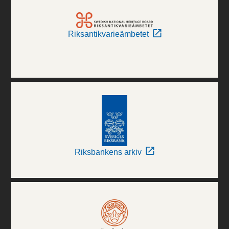
Riksantikvarieämbetet
Riksbankens arkiv