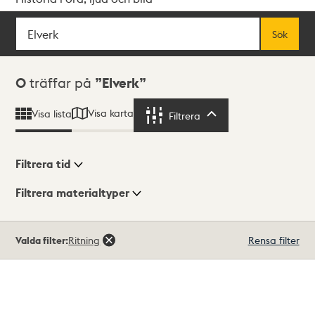
Sök
Fritextsök
Sök
Sökresultat
0
träffar på
Elverk
Visa karta
Visa lista
Filtrera
Filtrera
Filtrera tid
Filtrera materialtyper
Visningsläge
Totalt
Valda filter:
Ritning
Rensa filter
0
träffar
Lista
Karta