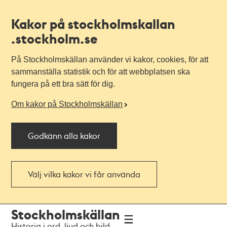
Kakor på stockholmskallan
.stockholm.se
På Stockholmskällan använder vi kakor, cookies, för att
sammanställa statistik och för att webbplatsen ska
fungera på ett bra sätt för dig.
Om kakor på Stockholmskällan
Godkänn alla kakor
Välj vilka kakor vi får använda
Till
Till
Stockholmskällan
navigationen
huvudinnehållet
Historia i ord, ljud och bild