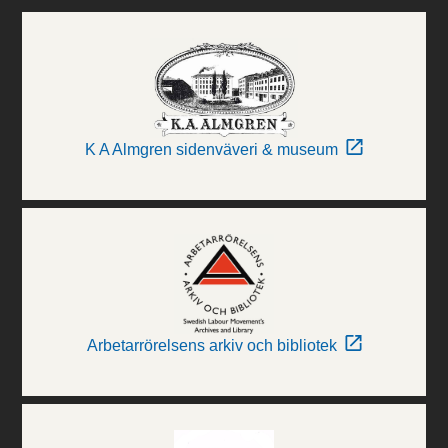
K A Almgren sidenväveri & museum
Arbetarrörelsens arkiv och bibliotek