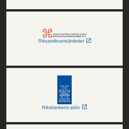
Riksantikvarieämbetet
Riksbankens arkiv