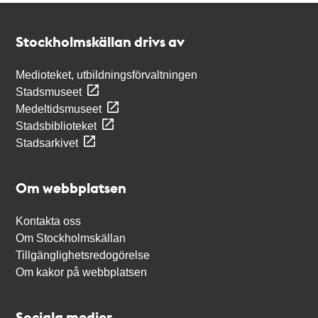
Kontakt
Stockholmskällan
Stockholmskällan drivs av
Medioteket, utbildningsförvaltningen
Stadsmuseet
Medeltidsmuseet
Stadsbiblioteket
Stadsarkivet
Om webbplatsen
Kontakta oss
Om Stockholmskällan
Tillgänglighetsredogörelse
Om kakor på webbplatsen
Sociala medier