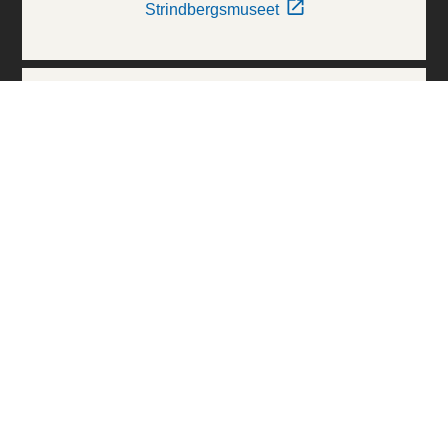
Strindbergsmuseet
Thielska Galleriet
Världskulturmuseerna