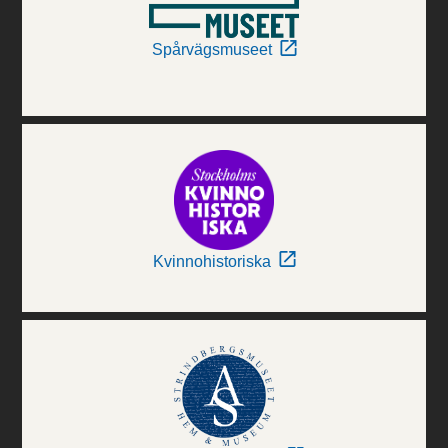
Spårvägsmuseet
Kvinnohistoriska