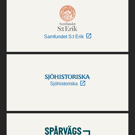
Samfundet S:t Erik
Sjöhistoriska