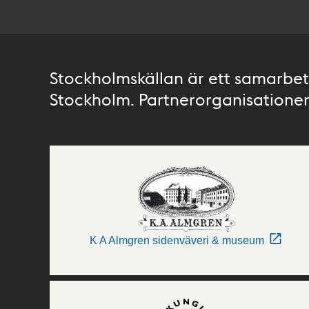
Stockholmskällan är ett samarbete
Stockholm. Partnerorganisationer 
K A Almgren sidenväveri & museum