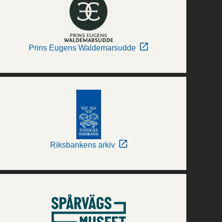
Prins Eugens Waldemarsudde
Riksbankens arkiv