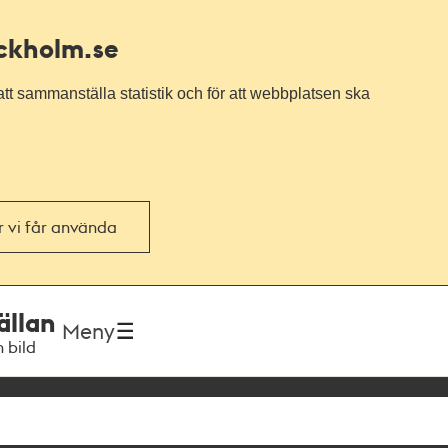
ockholm.se
tt sammanställa statistik och för att webbplatsen ska
or vi får använda
ällan
Meny
h bild