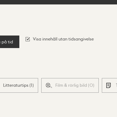
Visa innehåll utan tidsangivelse
a på tid
Litteraturtips
(
1
)
Film & rörlig bild
(
0
)