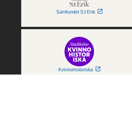
Samfundet S:t Erik
Kvinnohistoriska
Världskulturmuseerna