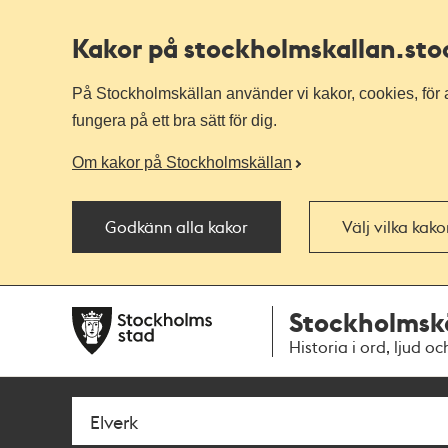
Kakor på stockholmskallan
.st
På Stockholmskällan använder vi kakor, cookies, för a
fungera på ett bra sätt för dig.
Om kakor på Stockholmskällan
Godkänn alla kakor
Välj vilka kak
Till
Till
Stockholmsk
navigationen
huvudinnehållet
Historia i ord, ljud oc
Sök
Fritextsök