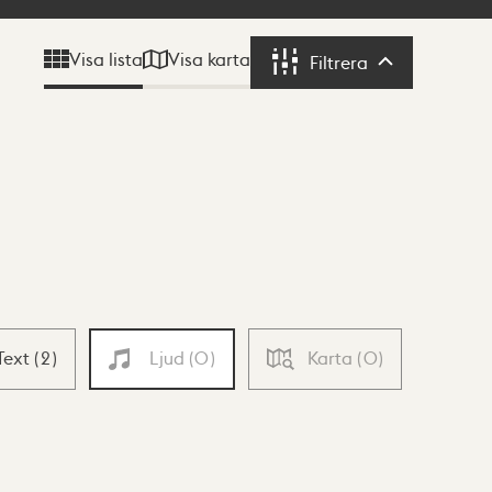
Visa karta
Visa lista
Filtrera
Filtrera
Text
(
2
)
Ljud
(
0
)
Karta
(
0
)