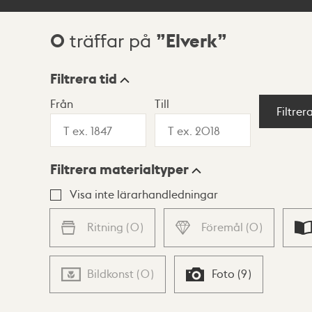
0
Elverk
träffar på
Sökresultat
Filtrera tid
Från
Till
Visningsläge
Filtrer
Filtrera materialtyper
Lista
Karta
Visa inte lärarhandledningar
Ritning
(
0
)
Föremål
(
0
)
Bildkonst
(
0
)
Foto
(
9
)