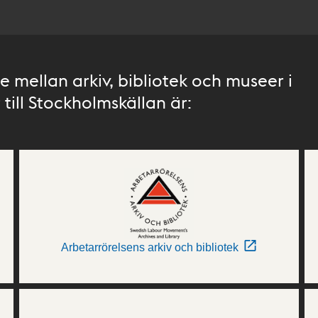
 mellan arkiv, bibliotek och museer i
till Stockholmskällan är:
Arbetarrörelsens arkiv och bibliotek