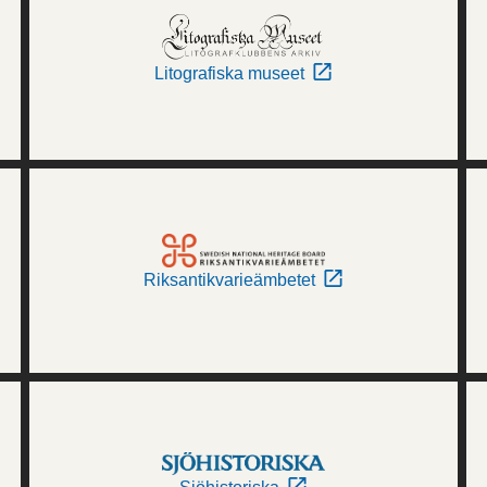
Litografiska museet
Riksantikvarieämbetet