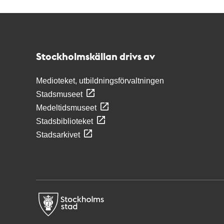
Kontakt
Stockholmskällan
Stockholmskällan drivs av
Medioteket, utbildningsförvaltningen
Stadsmuseet
Medeltidsmuseet
Stadsbiblioteket
Stadsarkivet