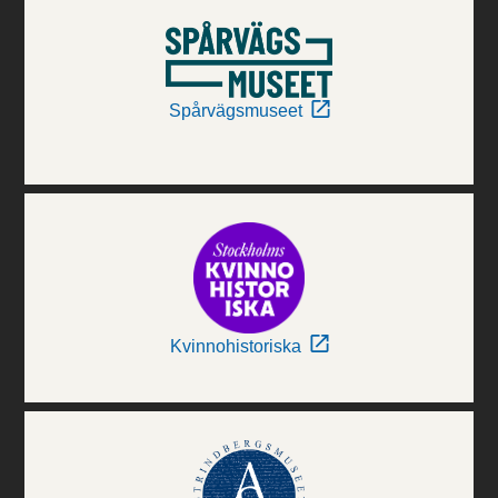
Spårvägsmuseet
Kvinnohistoriska