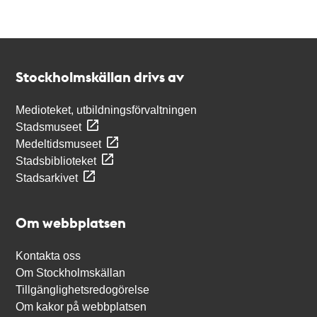
Kontakt
Stockholmskällan
Stockholmskällan drivs av
Medioteket, utbildningsförvaltningen
Stadsmuseet
Medeltidsmuseet
Stadsbiblioteket
Stadsarkivet
Om webbplatsen
Kontakta oss
Om Stockholmskällan
Tillgänglighetsredogörelse
Om kakor på webbplatsen