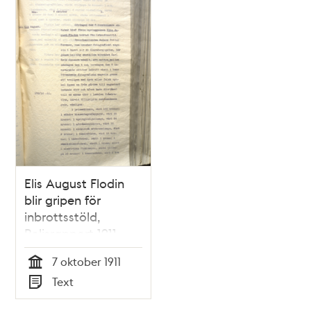
Elis August Flodin
blir gripen för
inbrottsstöld,
Polisrapport 1911
7 oktober 1911
Tid
Text
Typ