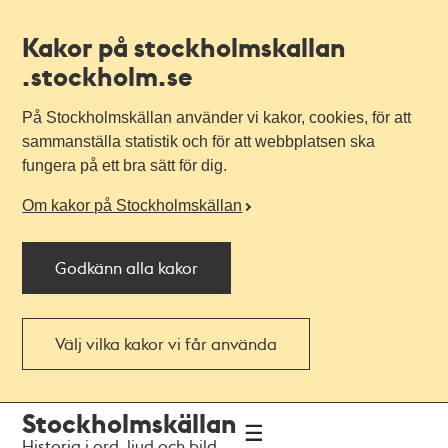
Kakor på stockholmskallan
.stockholm.se
På Stockholmskällan använder vi kakor, cookies, för att
sammanställa statistik och för att webbplatsen ska
fungera på ett bra sätt för dig.
Om kakor på Stockholmskällan
Godkänn alla kakor
Välj vilka kakor vi får använda
Till
Till
Stockholmskällan
navigationen
huvudinnehållet
Historia i ord, ljud och bild