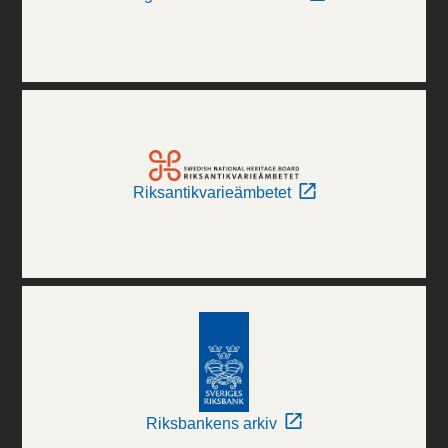
Riksantikvarieämbetet
Riksbankens arkiv