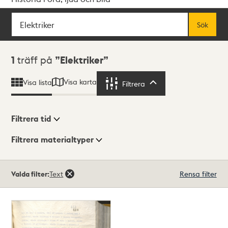
Sök
Fritextsök
Sök
Sökresultat
1
träff på
Elektriker
Visa karta
Visa lista
Filtrera
Filtrera
Filtrera tid
Filtrera materialtyper
Visningsläge
Totalt
Valda filter:
Text
Rensa filter
1
träffar
Lista
Karta