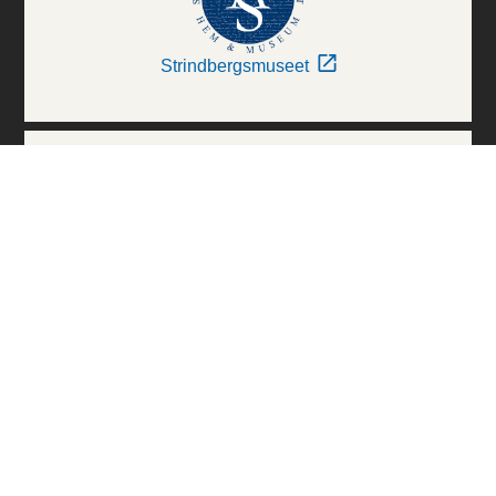
Strindbergsmuseet
Thielska Galleriet
Världskulturmuseerna