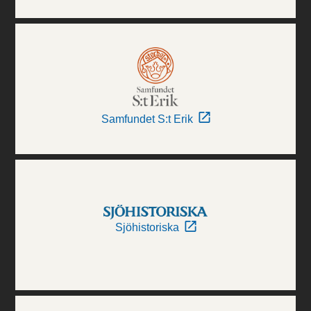
Samfundet S:t Erik
Sjöhistoriska