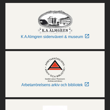
K A Almgren sidenväveri & museum
Arbetarrörelsens arkiv och bibliotek