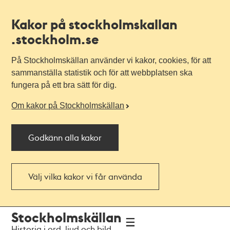
Kakor på stockholmskallan
.stockholm.se
På Stockholmskällan använder vi kakor, cookies, för att
sammanställa statistik och för att webbplatsen ska
fungera på ett bra sätt för dig.
Om kakor på Stockholmskällan
Godkänn alla kakor
Välj vilka kakor vi får använda
Till
Till
Stockholmskällan
navigationen
huvudinnehållet
Historia i ord, ljud och bild