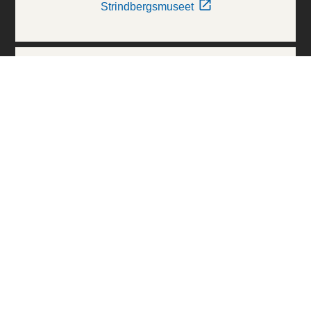
Strindbergsmuseet
Thielska Galleriet
Världskulturmuseerna