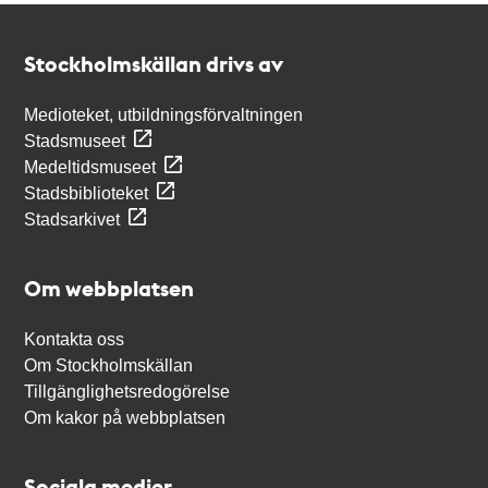
Kontakt
Stockholmskällan
Stockholmskällan drivs av
Medioteket, utbildningsförvaltningen
Stadsmuseet
Medeltidsmuseet
Stadsbiblioteket
Stadsarkivet
Om webbplatsen
Kontakta oss
Om Stockholmskällan
Tillgänglighetsredogörelse
Om kakor på webbplatsen
Sociala medier