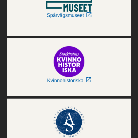
Spårvägsmuseet
Kvinnohistoriska