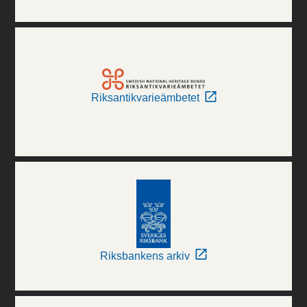
Riksantikvarieämbetet
Riksbankens arkiv