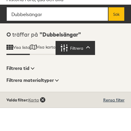
Sök
Fritextsök
Sök
Sökresultat
0
träffar på
Dubbelsängar
Visa karta
Visa lista
Filtrera
Filtrera
Filtrera tid
Filtrera materialtyper
Visningsläge
Totalt
Valda filter:
Karta
Rensa filter
0
träffar
Lista
Karta