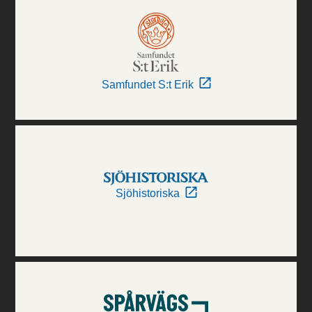
Samfundet S:t Erik
Sjöhistoriska