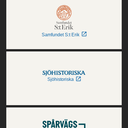
Samfundet S:t Erik
Sjöhistoriska