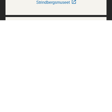
Strindbergsmuseet
Thielska Galleriet
Världskulturmuseerna