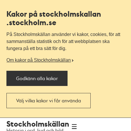
Kakor på stockholmskallan
.stockholm.se
På Stockholmskällan använder vi kakor, cookies, för att
sammanställa statistik och för att webbplatsen ska
fungera på ett bra sätt för dig.
Om kakor på Stockholmskällan
Godkänn alla kakor
Välj vilka kakor vi får använda
Till
Till
Stockholmskällan
navigationen
huvudinnehållet
Historia i ord, ljud och bild