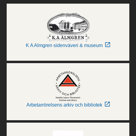
K A Almgren sidenväveri & museum
Arbetarrörelsens arkiv och bibliotek