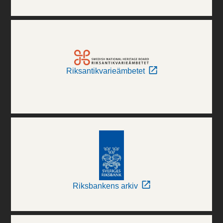
Riksantikvarieämbetet
Riksbankens arkiv