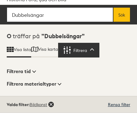
Sök
Fritextsök
Sök
Sökresultat
0
träffar på
Dubbelsängar
Visa karta
Visa lista
Filtrera
Filtrera
Filtrera tid
Filtrera materialtyper
Visningsläge
Totalt
Valda filter:
Bildkonst
Rensa filter
0
träffar
Lista
Karta