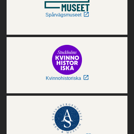
Spårvägsmuseet
Kvinnohistoriska