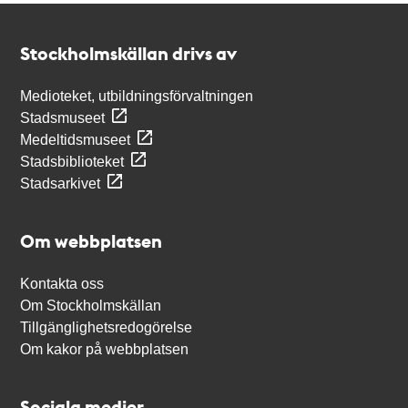
Kontakt
Stockholmskällan
Stockholmskällan drivs av
Medioteket, utbildningsförvaltningen
Stadsmuseet
Medeltidsmuseet
Stadsbiblioteket
Stadsarkivet
Om webbplatsen
Kontakta oss
Om Stockholmskällan
Tillgänglighetsredogörelse
Om kakor på webbplatsen
Sociala medier