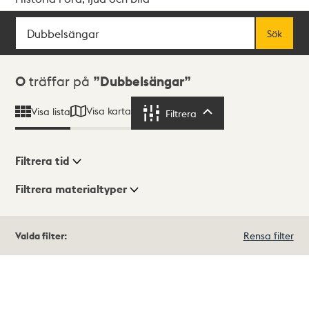
Sök
Fritextsök
Sök
Sökresultat
0
träffar på
Dubbelsängar
Visa karta
Visa lista
Filtrera
Filtrera
Filtrera tid
Filtrera materialtyper
Visningsläge
Totalt
Valda filter:
Rensa filter
0
träffar
Lista
Karta