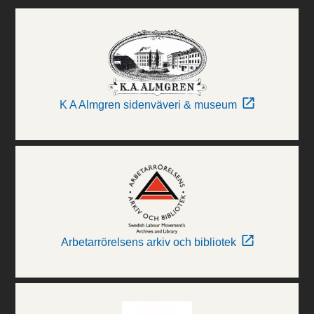
K A Almgren sidenväveri & museum
Arbetarrörelsens arkiv och bibliotek