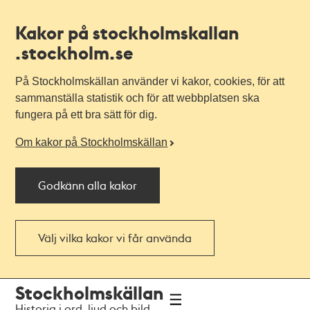
Kakor på stockholmskallan
.stockholm.se
På Stockholmskällan använder vi kakor, cookies, för att
sammanställa statistik och för att webbplatsen ska
fungera på ett bra sätt för dig.
Om kakor på Stockholmskällan
Godkänn alla kakor
Välj vilka kakor vi får använda
Till
Till
Stockholmskällan
navigationen
huvudinnehållet
Historia i ord, ljud och bild