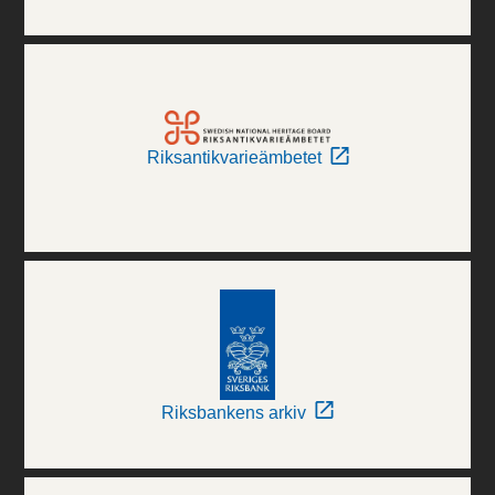
Riksantikvarieämbetet
Riksbankens arkiv