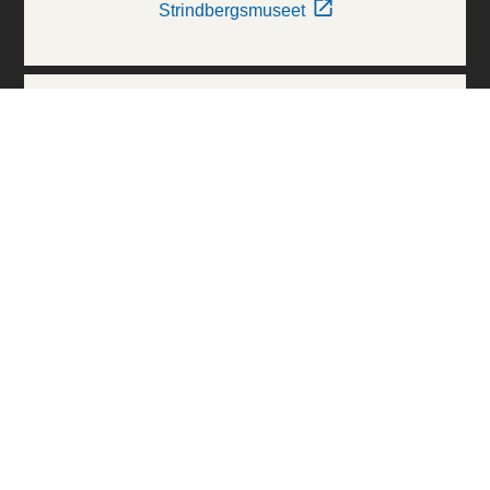
Strindbergsmuseet
Thielska Galleriet
Världskulturmuseerna