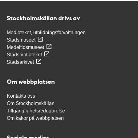
Kontakt
Stockholmskällan
Stockholmskällan drivs av
Medioteket, utbildningsförvaltningen
Stadsmuseet
Medeltidsmuseet
Stadsbiblioteket
Stadsarkivet
Om webbplatsen
Kontakta oss
Om Stockholmskällan
Tillgänglighetsredogörelse
Om kakor på webbplatsen
Sociala medier