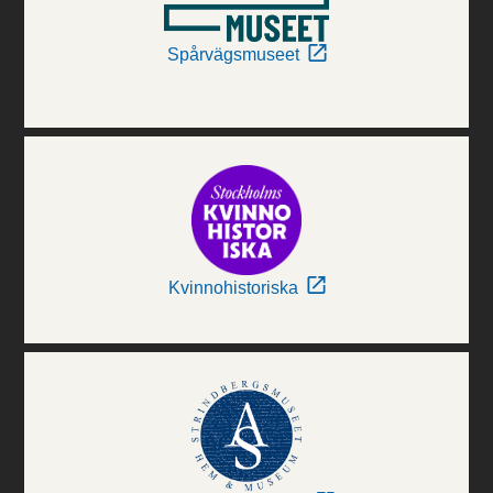
Spårvägsmuseet
Kvinnohistoriska