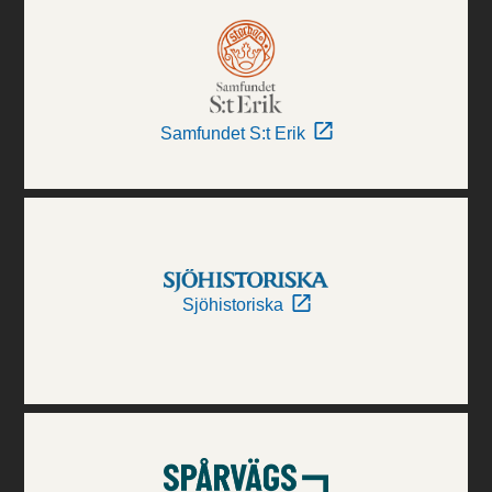
Samfundet S:t Erik
Sjöhistoriska