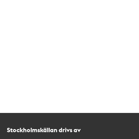
Kontakt
Stockholmskällan
Stockholmskällan drivs av