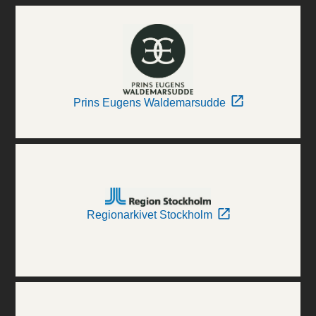
Prins Eugens Waldemarsudde
Regionarkivet Stockholm