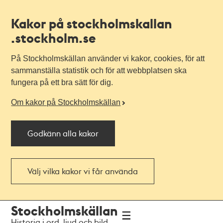
Kakor på stockholmskallan
.stockholm.se
På Stockholmskällan använder vi kakor, cookies, för att
sammanställa statistik och för att webbplatsen ska
fungera på ett bra sätt för dig.
Om kakor på Stockholmskällan
Godkänn alla kakor
Välj vilka kakor vi får använda
Till
Till
Stockholmskällan
navigationen
huvudinnehållet
Historia i ord, ljud och bild