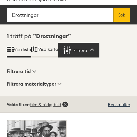
Sök
Fritextsök
Sök
Sökresultat
1
träff på
Drottningar
Visa karta
Visa lista
Filtrera
Filtrera
Filtrera tid
Filtrera materialtyper
Visningsläge
Totalt
Valda filter:
Film & rörlig bild
Rensa filter
1
träffar
Lista
Karta