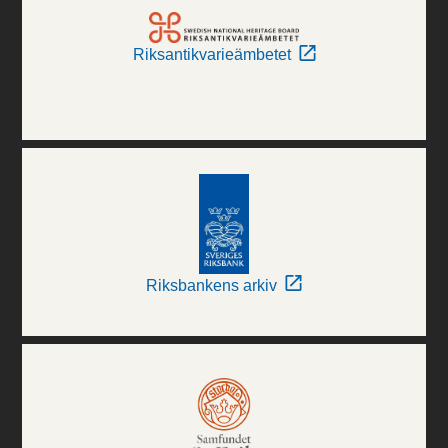
Riksantikvarieämbetet
Riksbankens arkiv