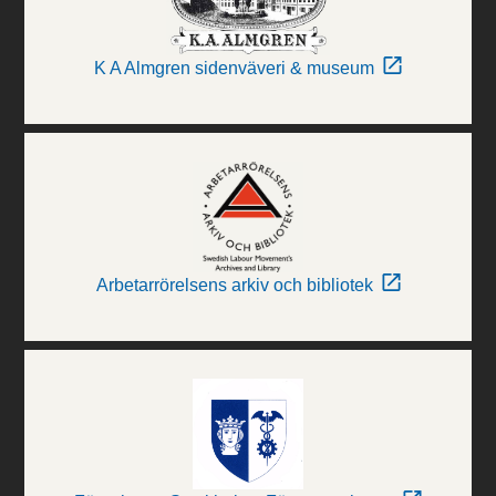
K A Almgren sidenväveri & museum
Arbetarrörelsens arkiv och bibliotek