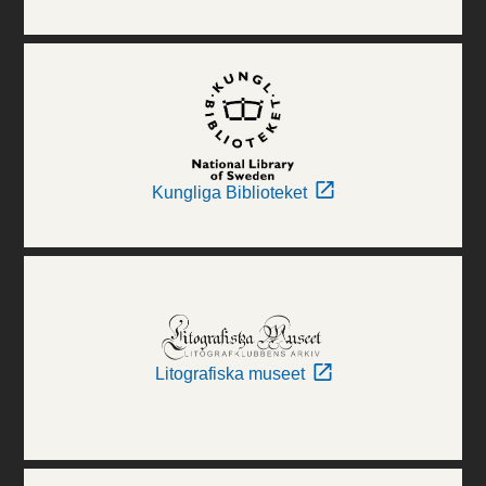
Kungliga Biblioteket
Litografiska museet