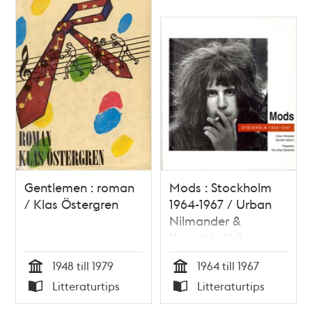
Gentlemen : roman
Mods : Stockholm
/ Klas Östergren
1964-1967 / Urban
Nilmander &
Kenneth Ahlborn ;
fotografier: Nils-
1948 till 1979
1964 till 1967
Johan Norenlind
Tid
Tid
Litteraturtips
Litteraturtips
Typ
Typ