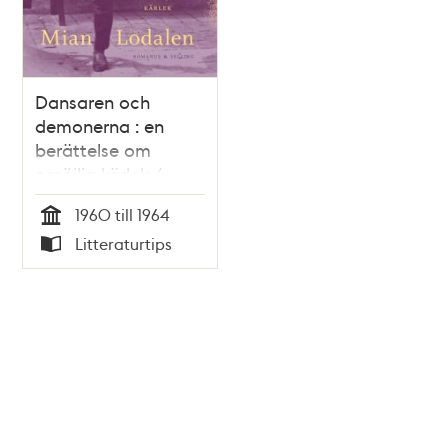
Dansaren och
demonerna : en
berättelse om
omöjlig kärlek /
Mian Lodalen
1960 till 1964
Tid
Litteraturtips
Typ