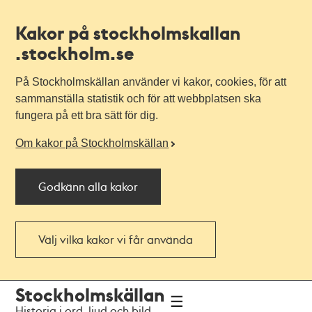
Kakor på stockholmskallan
.stockholm.se
På Stockholmskällan använder vi kakor, cookies, för att
sammanställa statistik och för att webbplatsen ska
fungera på ett bra sätt för dig.
Om kakor på Stockholmskällan
Godkänn alla kakor
Välj vilka kakor vi får använda
Till
Till
Stockholmskällan
navigationen
huvudinnehållet
Historia i ord, ljud och bild