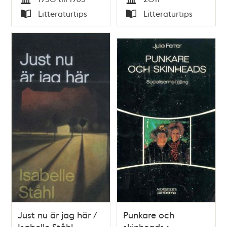
Tid
Tid
Litteraturtips
Litteraturtips
Typ
Typ
Just nu är jag här /
Punkare och
Isabelle Ståhl
skinheads :