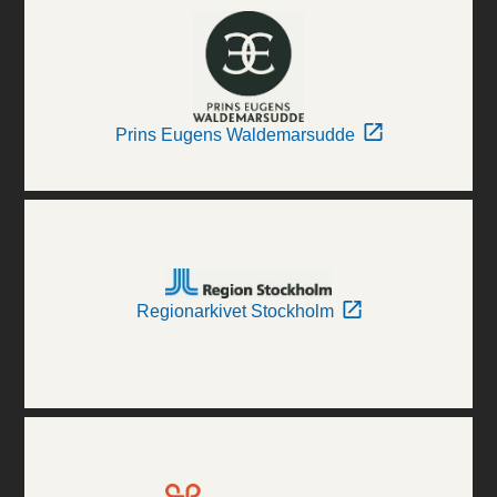
Prins Eugens Waldemarsudde
Regionarkivet Stockholm