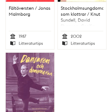
Fältöversten / Jonas
Stockholmsungdomar
Malmborg
som klottrar / Knut
Sundell, David
Shannon, Cecilia
Andrée Löfholm
1987
2002
Tid
Tid
Litteraturtips
Litteraturtips
Typ
Typ