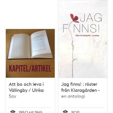
Att bo och leva i
Jag finns! : röster
Vällingby / Ulrika
från Klaragården -
Sax
en antologi
1950 till 1965
2011