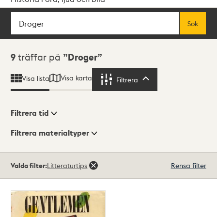
Sök
Fritextsök
Sök
Sökresultat
9
träffar på
Droger
Visa karta
Visa lista
Filtrera
Filtrera
Filtrera tid
Filtrera materialtyper
Visningsläge
Totalt
Valda filter:
Litteraturtips
Rensa filter
9
träffar
Lista
Karta