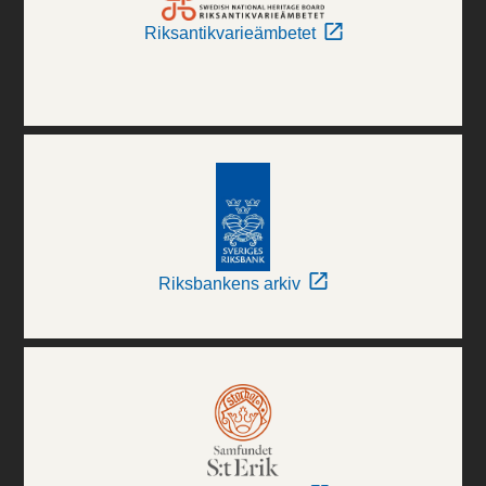
Riksantikvarieämbetet
Riksbankens arkiv