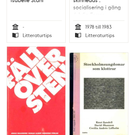
socialisering i gäng
/ Julio Ferrer
-
1978 till 1983
Tid
Tid
Litteraturtips
Litteraturtips
Typ
Typ