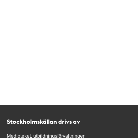
Kontakt
Stockholmskällan
Stockholmskällan drivs av
Medioteket, utbildningsförvaltningen