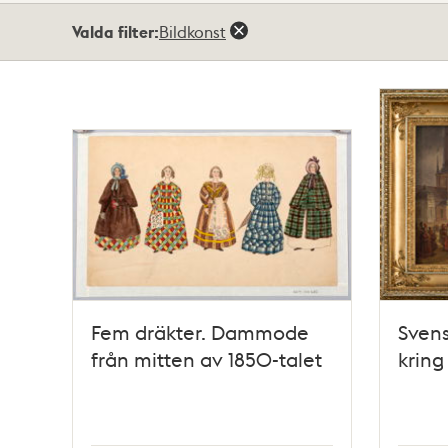
Totalt
Valda filter:
Bildkonst
3
träffar
Fem dräkter. Dammode
Sven
från mitten av 1850-talet
kring