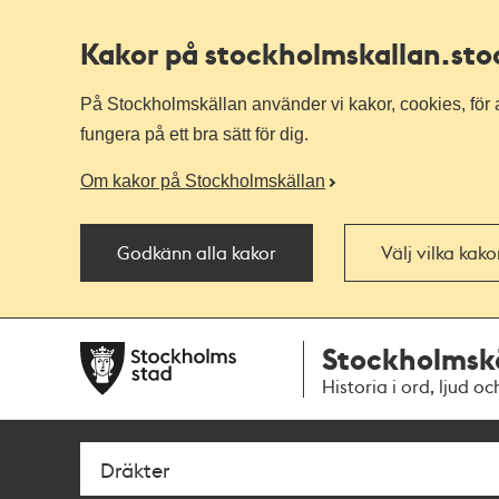
Kakor på stockholmskallan
.st
På Stockholmskällan använder vi kakor, cookies, för a
fungera på ett bra sätt för dig.
Om kakor på Stockholmskällan
Godkänn alla kakor
Välj vilka kak
Till
Till
Stockholmsk
navigationen
huvudinnehållet
Historia i ord, ljud oc
Sök
Fritextsök