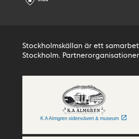
Stockholmskällan är ett samarbete
Stockholm. Partnerorganisationer 
K A Almgren sidenväveri & museum