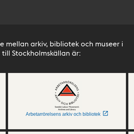
 mellan arkiv, bibliotek och museer i
till Stockholmskällan är:
Arbetarrörelsens arkiv och bibliotek