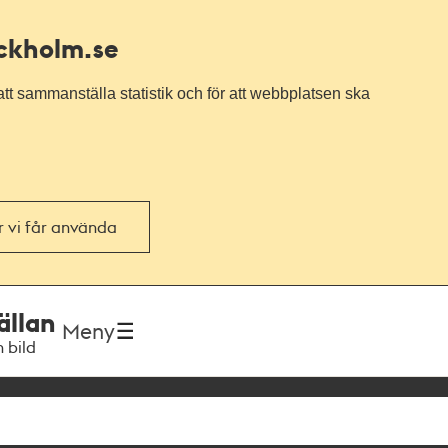
ockholm.se
tt sammanställa statistik och för att webbplatsen ska
or vi får använda
ällan
Meny
h bild