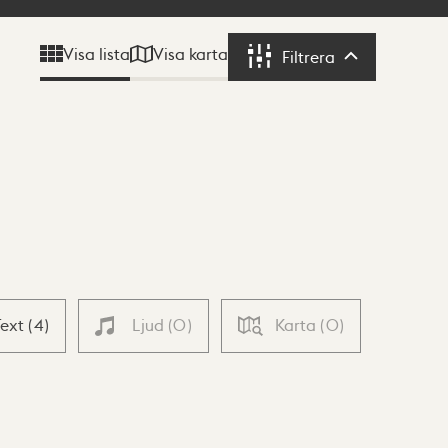
Visa karta
Visa lista
Filtrera
Filtrera
Text
(
4
)
Ljud
(
0
)
Karta
(
0
)