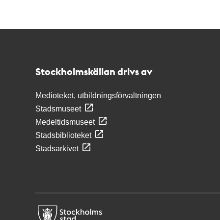
Kontakt
Stockholmskällan
Stockholmskällan drivs av
Medioteket, utbildningsförvaltningen
Stadsmuseet
Medeltidsmuseet
Stadsbiblioteket
Stadsarkivet