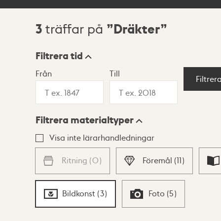
3
Dräkter
träffar på
Sökresultat
Filtrera tid
Från
Till
Visningsläge
Filtrer
Filtrera materialtyper
Lista
Karta
Visa inte lärarhandledningar
Ritning
(
0
)
Föremål
(
11
)
Bildkonst
(
3
)
Foto
(
5
)