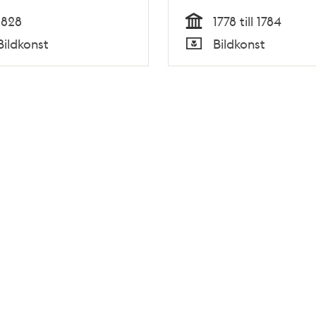
1828
1778 till 1784
Tid
Bildkonst
Bildkonst
Typ