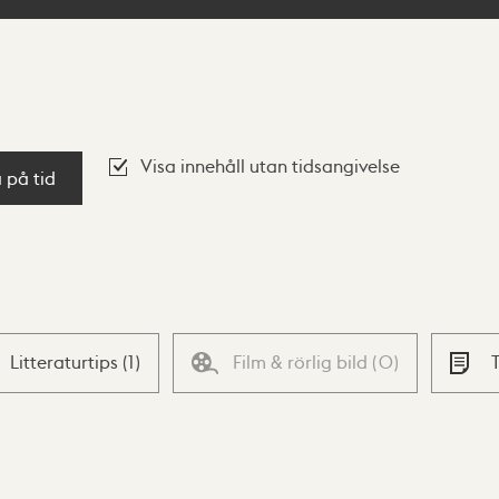
Visa innehåll utan tidsangivelse
a på tid
Litteraturtips
(
1
)
Film & rörlig bild
(
0
)