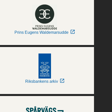
Prins Eugens Waldemarsudde
Riksbankens arkiv