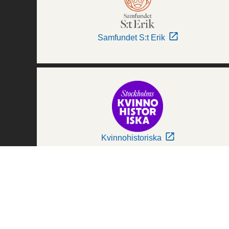
Samfundet S:t Erik
Kvinnohistoriska
Världskulturmuseerna