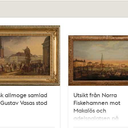
sk allmoge samlad
Utsikt från Norra
 Gustav Vasas stod
Fiskehamnen mot
Makalös och
adelspalatsen på
Blasieholmen