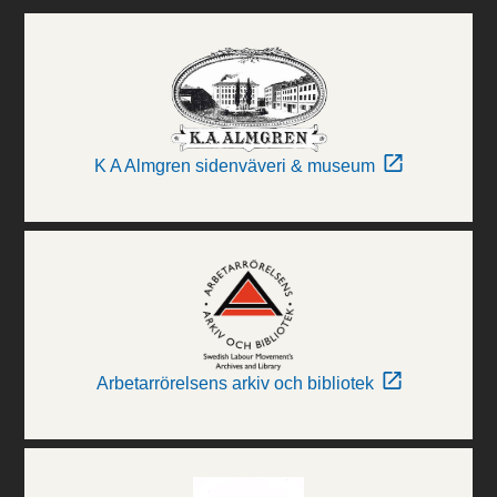
K A Almgren sidenväveri & museum
Arbetarrörelsens arkiv och bibliotek