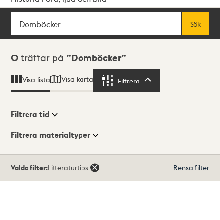
Sök
Fritextsök
Sök
Sökresultat
0
träffar på
Domböcker
Visa karta
Visa lista
Filtrera
Filtrera
Filtrera tid
Filtrera materialtyper
Visningsläge
Totalt
Valda filter:
Litteraturtips
Rensa filter
0
träffar
Lista
Karta