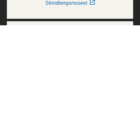
Strindbergsmuseet
Thielska Galleriet
Världskulturmuseerna