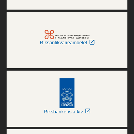
Riksantikvarieämbetet
Riksbankens arkiv