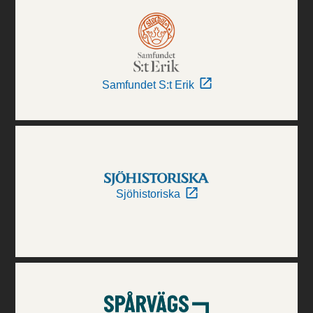
Samfundet S:t Erik
Sjöhistoriska