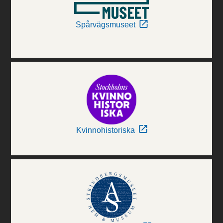
Spårvägsmuseet
Kvinnohistoriska