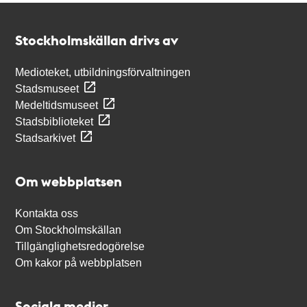
Kontakt
Stockholmskällan
Stockholmskällan drivs av
Medioteket, utbildningsförvaltningen
Stadsmuseet
Medeltidsmuseet
Stadsbiblioteket
Stadsarkivet
Om webbplatsen
Kontakta oss
Om Stockholmskällan
Tillgänglighetsredogörelse
Om kakor på webbplatsen
Sociala medier