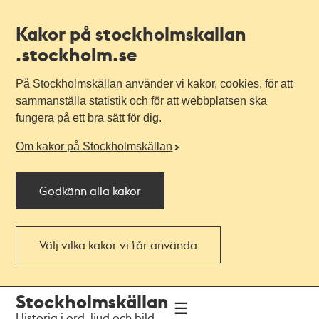
Kakor på stockholmskallan
.stockholm.se
På Stockholmskällan använder vi kakor, cookies, för att
sammanställa statistik och för att webbplatsen ska
fungera på ett bra sätt för dig.
Om kakor på Stockholmskällan
Godkänn alla kakor
Välj vilka kakor vi får använda
Till
Till
Stockholmskällan
navigationen
huvudinnehållet
Historia i ord, ljud och bild