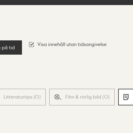
Visa innehåll utan tidsangivelse
a på tid
Litteraturtips
(
0
)
Film & rörlig bild
(
0
)