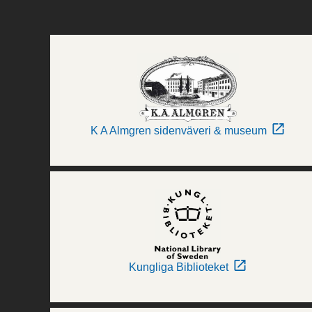
K A Almgren sidenväveri & museum
Kungliga Biblioteket