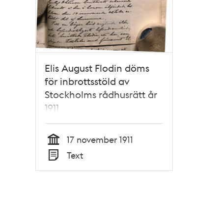
Elis August Flodin döms
för inbrottsstöld av
Stockholms rådhusrätt år
1911
17 november 1911
Tid
Text
Typ