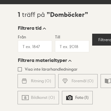
1
Domböcker
träff på
Sökresultat
Filtrera tid
Från
Till
Visningsläge
Filtrer
Filtrera materialtyper
Lista
Karta
Visa inte lärarhandledningar
Ritning
(
0
)
Föremål
(
0
)
Bildkonst
(
0
)
Foto
(
1
)