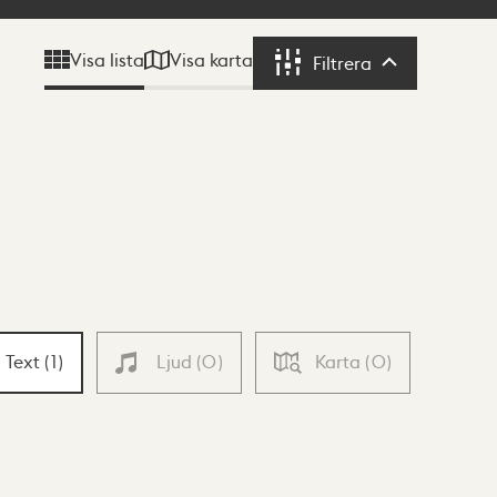
Visa karta
Visa lista
Filtrera
Filtrera
Text
(
1
)
Ljud
(
0
)
Karta
(
0
)