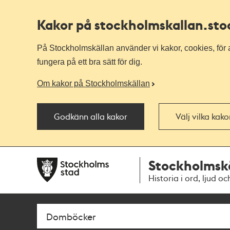
Kakor på stockholmskallan
.st
På Stockholmskällan använder vi kakor, cookies, för a
fungera på ett bra sätt för dig.
Om kakor på Stockholmskällan
Godkänn alla kakor
Välj vilka kak
Till
Till
Stockholmsk
navigationen
huvudinnehållet
Historia i ord, ljud oc
Sök
Fritextsök