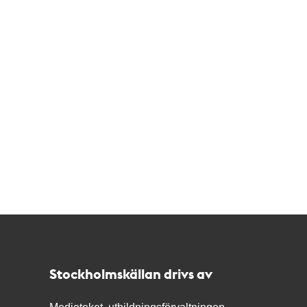
Kontakt
Stockholmskällan
Stockholmskällan drivs av