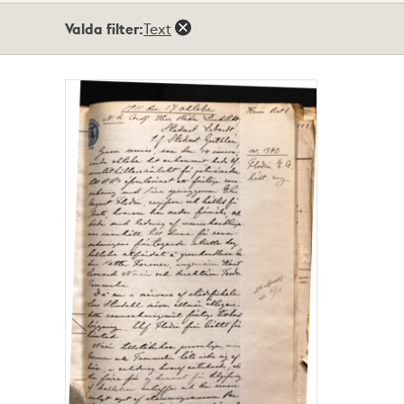
Totalt
Valda filter:
Text
1
träffar