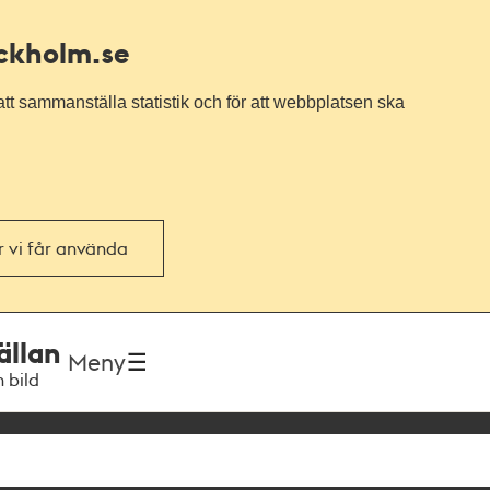
ockholm.se
tt sammanställa statistik och för att webbplatsen ska
or vi får använda
ällan
Meny
h bild