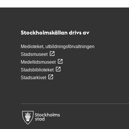
Kontakt
Stockholmskällan
Stockholmskällan drivs av
Medioteket, utbildningsförvaltningen
Stadsmuseet
Medeltidsmuseet
Stadsbiblioteket
Stadsarkivet