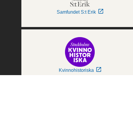
Samfundet S:t Erik
Kvinnohistoriska
Världskulturmuseerna