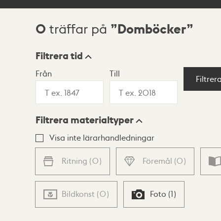
0
Domböcker
träffar på
Sökresultat
Filtrera tid
Från
Till
Visningsläge
Filtrer
Filtrera materialtyper
Lista
Karta
Visa inte lärarhandledningar
Ritning
(
0
)
Föremål
(
0
)
Bildkonst
(
0
)
Foto
(
1
)