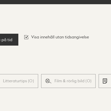
Visa innehåll utan tidsangivelse
a på tid
Litteraturtips
(
0
)
Film & rörlig bild
(
0
)