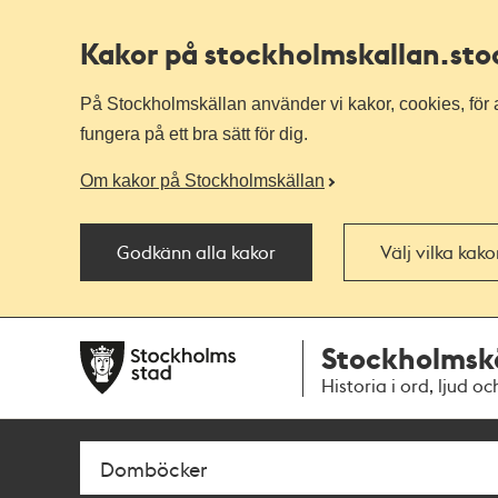
Kakor på stockholmskallan
.st
På Stockholmskällan använder vi kakor, cookies, för a
fungera på ett bra sätt för dig.
Om kakor på Stockholmskällan
Godkänn alla kakor
Välj vilka kak
Till
Till
Stockholmsk
navigationen
huvudinnehållet
Historia i ord, ljud oc
Sök
Fritextsök