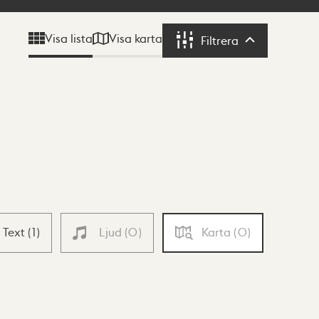
Visa karta
Visa lista
Filtrera
Filtrera
Text
(
1
)
Ljud
(
0
)
Karta
(
0
)