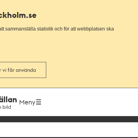
ockholm.se
tt sammanställa statistik och för att webbplatsen ska
or vi får använda
ällan
Meny
h bild