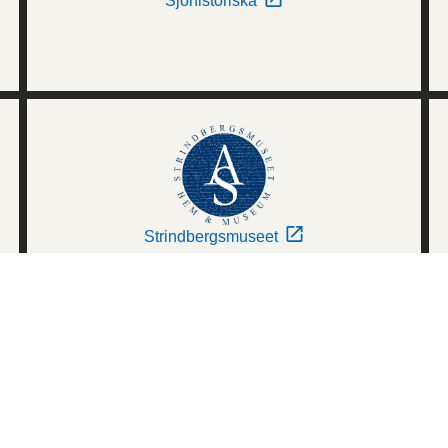
Sjöhistoriska
Strindbergsmuseet