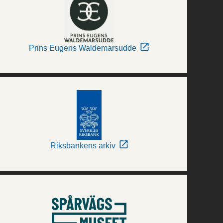
Prins Eugens Waldemarsudde
Riksbankens arkiv