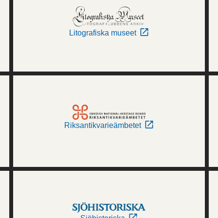
Litografiska museet
Riksantikvarieämbetet