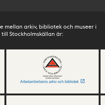
 mellan arkiv, bibliotek och museer i
till Stockholmskällan är:
Arbetarrörelsens arkiv och bibliotek