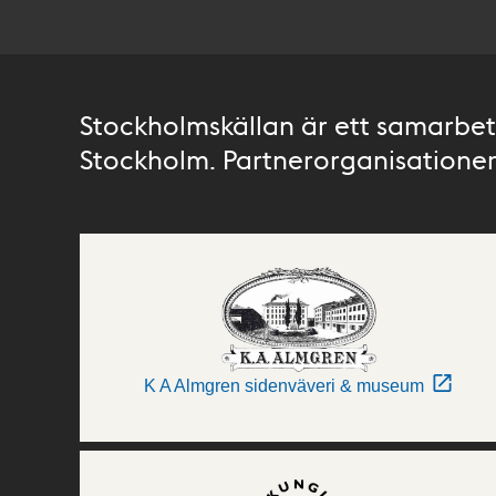
Stockholmskällan är ett samarbete
Stockholm. Partnerorganisationer 
K A Almgren sidenväveri & museum