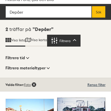
Sök
Fritextsök
Sök
Sökresultat
2
träffar på
Depåer
Visa karta
Visa lista
Filtrera
Filtrera
Filtrera tid
Filtrera materialtyper
Visningsläge
Totalt
Valda filter:
Foto
Rensa filter
2
träffar
Lista
Karta