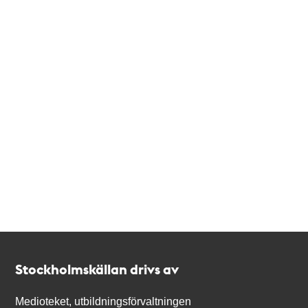
Kontakt
Stockholmskällan
Stockholmskällan drivs av
Medioteket, utbildningsförvaltningen