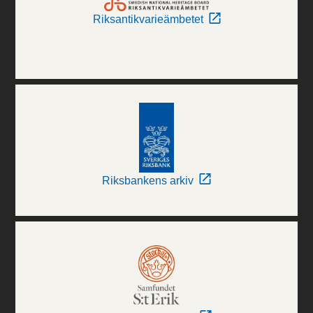
Riksantikvarieämbetet
Riksbankens arkiv