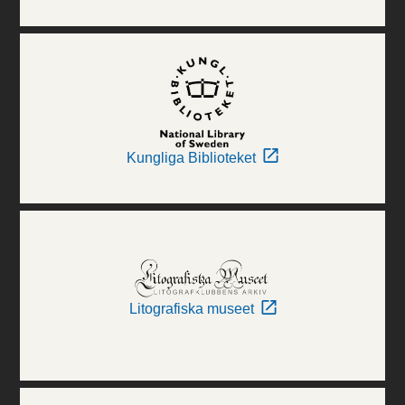
Kungliga Biblioteket
Litografiska museet