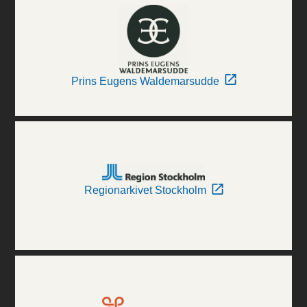
Prins Eugens Waldemarsudde
Regionarkivet Stockholm