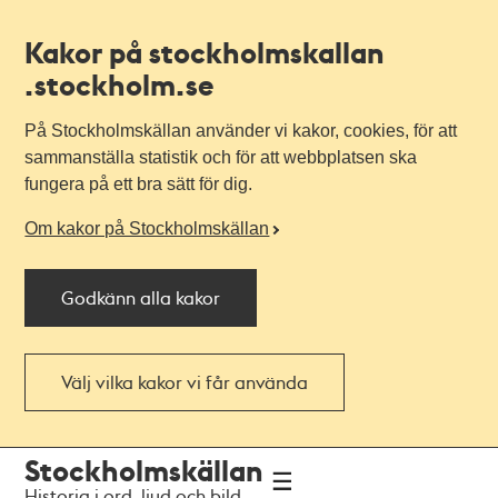
Kakor på stockholmskallan
.stockholm.se
På Stockholmskällan använder vi kakor, cookies, för att
sammanställa statistik och för att webbplatsen ska
fungera på ett bra sätt för dig.
Om kakor på Stockholmskällan
Godkänn alla kakor
Välj vilka kakor vi får använda
Till
Till
Stockholmskällan
navigationen
huvudinnehållet
Historia i ord, ljud och bild