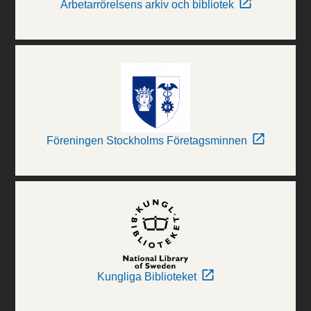
Arbetarrörelsens arkiv och bibliotek
Föreningen Stockholms Företagsminnen
Kungliga Biblioteket