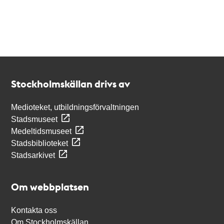
Kontakt
Stockholmskällan
Stockholmskällan drivs av
Medioteket, utbildningsförvaltningen
Stadsmuseet
Medeltidsmuseet
Stadsbiblioteket
Stadsarkivet
Om webbplatsen
Kontakta oss
Om Stockholmskällan