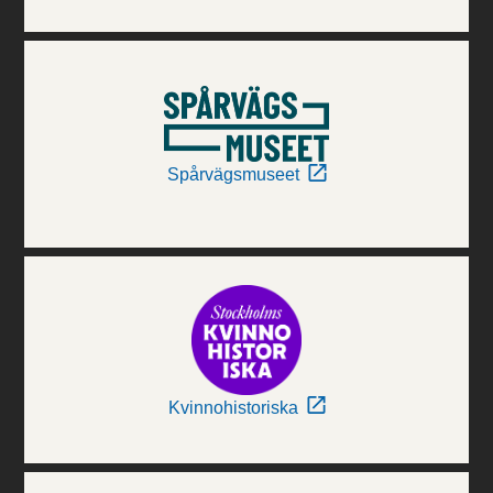
Spårvägsmuseet
Kvinnohistoriska