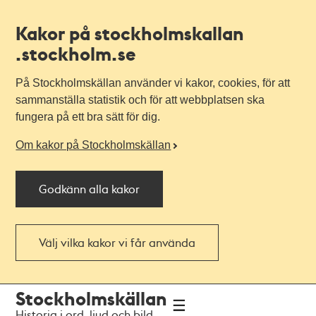
Kakor på stockholmskallan
.stockholm.se
På Stockholmskällan använder vi kakor, cookies, för att
sammanställa statistik och för att webbplatsen ska
fungera på ett bra sätt för dig.
Om kakor på Stockholmskällan
Godkänn alla kakor
Välj vilka kakor vi får använda
Till
Till
Stockholmskällan
navigationen
huvudinnehållet
Historia i ord, ljud och bild