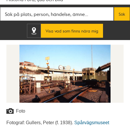
Fritextsök
Sök
Visa vad som finns nära mig
Foto
Fotograf: Gullers, Peter (f. 1938).
Spårvägsmuseet