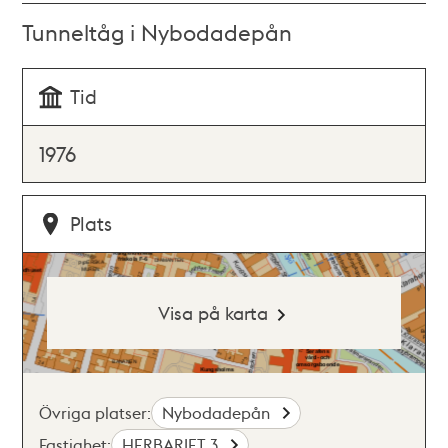
Tunneltåg i Nybodadepån
Tid
1976
Plats
Visa på karta
Övriga platser:
Nybodadepån
Fastighet:
HERBARIET 3