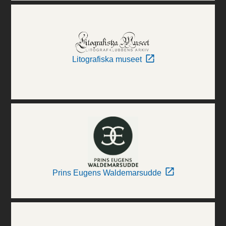
Litografiska museet
Prins Eugens Waldemarsudde