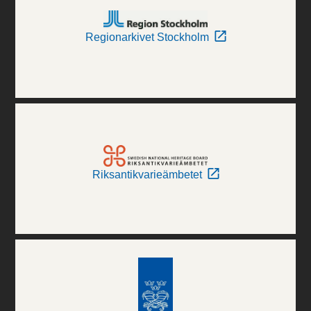
Regionarkivet Stockholm
Riksantikvarieämbetet