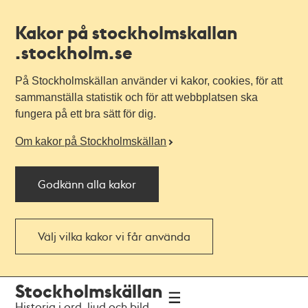
Kakor på stockholmskallan
.stockholm.se
På Stockholmskällan använder vi kakor, cookies, för att
sammanställa statistik och för att webbplatsen ska
fungera på ett bra sätt för dig.
Om kakor på Stockholmskällan
Godkänn alla kakor
Välj vilka kakor vi får använda
Till
Till
Stockholmskällan
navigationen
huvudinnehållet
Historia i ord, ljud och bild