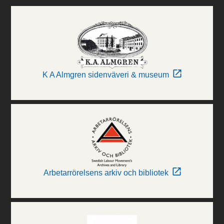
K A Almgren sidenväveri & museum
Arbetarrörelsens arkiv och bibliotek