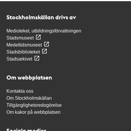
Kontakt
Stockholmskällan
Stockholmskällan drivs av
Medioteket, utbildningsförvaltningen
Stadsmuseet
Medeltidsmuseet
Stadsbiblioteket
Stadsarkivet
Om webbplatsen
Kontakta oss
Om Stockholmskällan
Tillgänglighetsredogörelse
Om kakor på webbplatsen
Sociala medier