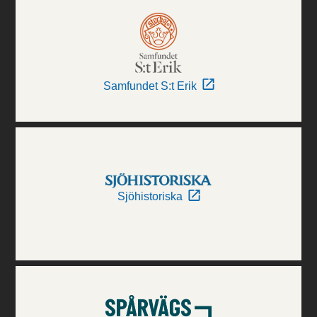
Samfundet S:t Erik
Sjöhistoriska