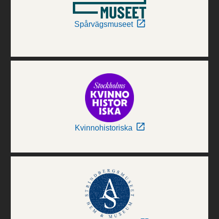
Spårvägsmuseet
Kvinnohistoriska