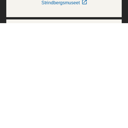
Strindbergsmuseet
Thielska Galleriet
Världskulturmuseerna