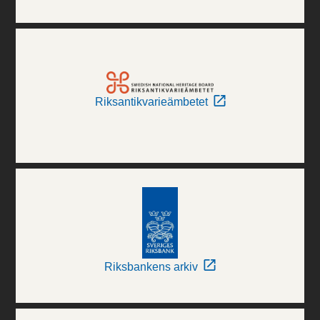
Riksantikvarieämbetet
Riksbankens arkiv