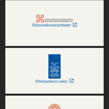
Riksantikvarieämbetet
Riksbankens arkiv