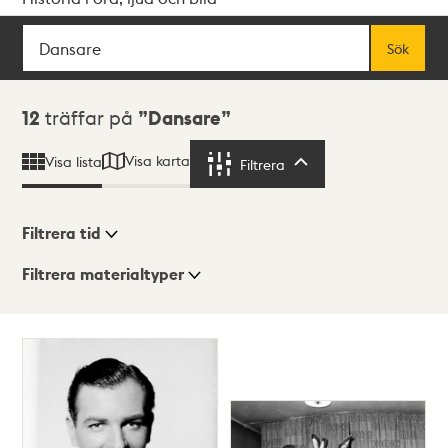
Sök
Fritextsök
Sök
Sökresultat
12
träffar på
Dansare
Visa karta
Visa lista
Filtrera
Filtrera
Filtrera tid
Filtrera materialtyper
Visningsläge
Totalt
12
träffar
Lista
Karta