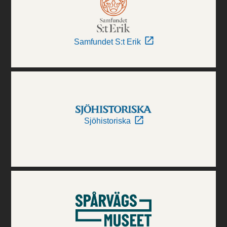
Samfundet S:t Erik
Sjöhistoriska