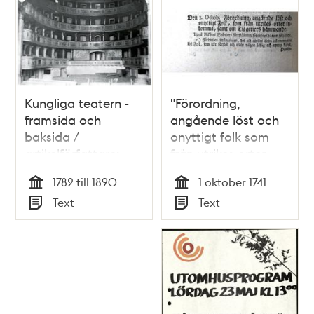
Kungliga teatern -
"Förordning,
framsida och
angående löst och
baksida /
onyttigt folk som
artikelförfattare:
från utrikes orter
Hans Öjmyr
inkomma, samt om
1782 till 1890
1 oktober 1741
tiggeriers
Tid
Tid
Text
Text
hämmande" 1741
Typ
Typ