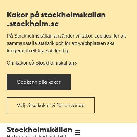
Kakor på stockholmskallan
.stockholm.se
På Stockholmskällan använder vi kakor, cookies, för att
sammanställa statistik och för att webbplatsen ska
fungera på ett bra sätt för dig.
Om kakor på Stockholmskällan
Godkänn alla kakor
Välj vilka kakor vi får använda
Till
Till
Stockholmskällan
navigationen
huvudinnehållet
Historia i ord, ljud och bild