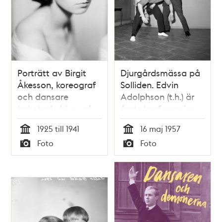
Porträtt av Birgit
Djurgårdsmässa på
Åkesson, koreograf
Solliden. Edvin
och dansare
Adolphson (t.h.) är
(arbetade bl. a. på
årets konferencier.
Kungliga Operan i
Här ses han dansa
1925 till 1941
16 maj 1957
Stockholm på 1950-
rock n´ roll, med
Tid
Tid
Foto
Foto
talet)
några av de
Typ
Typ
dansare som skall
uppträda på
mässan