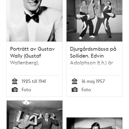
Porträtt av Gustav
Djurgårdsmässa på
Wally (Gustaf
Solliden. Edvin
Wallenberg),
Adolphson (t.h.) är
dansare,
årets konferencier.
skådespelare och
Här ses han dansa
1925 till 1941
16 maj 1957
teaterchef. Under
rock n´ roll, med
Tid
Tid
Foto
Foto
40-talet var han
några av de
Typ
Typ
teaterchef för Södra
dansare som skall
teatern (1939-41) och
uppträda på
Oscarsteatern (1942-
mässan
47)