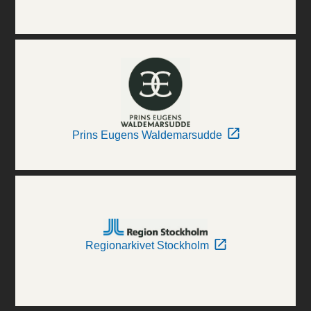
Prins Eugens Waldemarsudde
Regionarkivet Stockholm