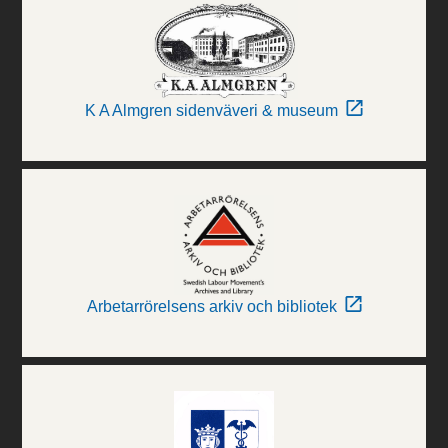
K A Almgren sidenväveri & museum
Arbetarrörelsens arkiv och bibliotek