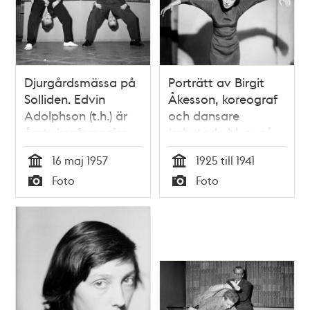
Djurgårdsmässa på
Porträtt av Birgit
Solliden. Edvin
Åkesson, koreograf
Adolphson (t.h.) är
och dansare
årets konferencier.
(arbetade bl. a. på
Här ses han dansa
Kungliga Operan i
16 maj 1957
1925 till 1941
rock n´ roll, med
Stockholm på 1950-
Tid
Tid
Foto
Foto
några av de
talet).
Typ
Typ
dansare som skall
uppträda på
mässan