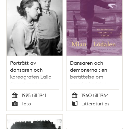
Porträtt av
Dansaren och
dansaren och
demonerna : en
koreografen Lalla
berättelse om
Cassel med son
omöjlig kärlek /
Mian Lodalen
1925 till 1941
1960 till 1964
Tid
Tid
Foto
Litteraturtips
Typ
Typ