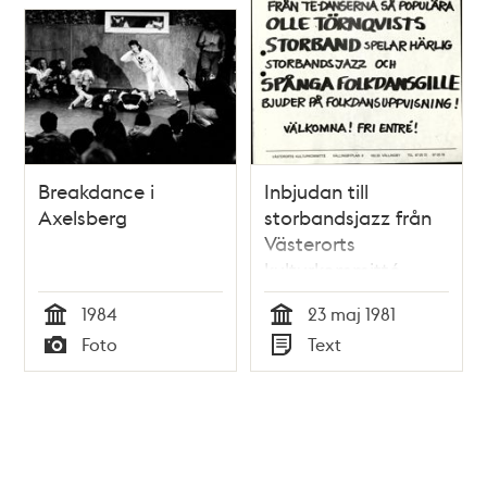
Breakdance i
Inbjudan till
Axelsberg
storbandsjazz från
Västerorts
kulturkommitté
1984
23 maj 1981
Tid
Tid
Foto
Text
Typ
Typ