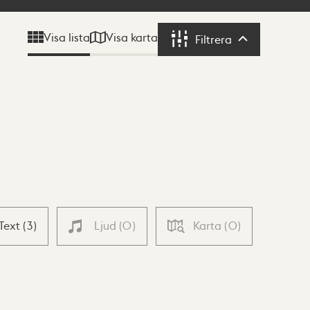
Visa karta
Visa lista
Filtrera
Filtrera
Text
(
3
)
Ljud
(
0
)
Karta
(
0
)