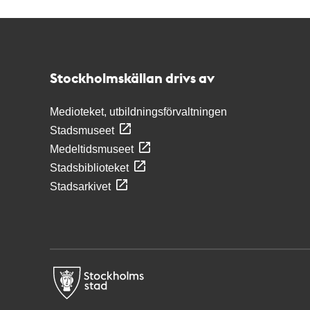
Kontakt
Stockholmskällan
Stockholmskällan drivs av
Medioteket, utbildningsförvaltningen
Stadsmuseet
Medeltidsmuseet
Stadsbiblioteket
Stadsarkivet