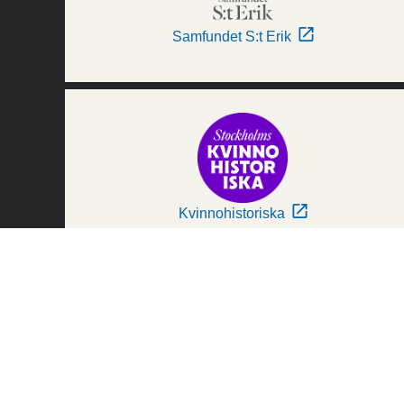
Samfundet S:t Erik
Kvinnohistoriska
Världskulturmuseerna