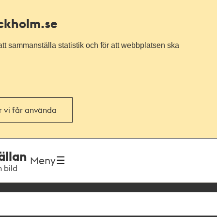
ockholm.se
tt sammanställa statistik och för att webbplatsen ska
or vi får använda
ällan
Meny
h bild