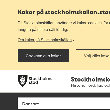
Kakor på stockholmskallan
.st
På Stockholmskällan använder vi kakor, cookies, för a
fungera på ett bra sätt för dig.
Om kakor på Stockholmskällan
Godkänn alla kakor
Välj vilka kak
Till
Till
Stockholmsk
navigationen
huvudinnehållet
Historia i ord, ljud oc
Sök
Fritextsök