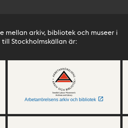
 mellan arkiv, bibliotek och museer i
till Stockholmskällan är:
Arbetarrörelsens arkiv och bibliotek