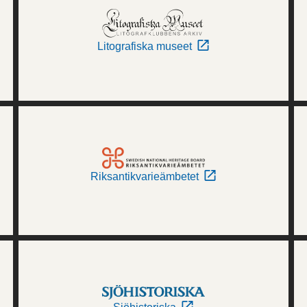
Litografiska museet
Riksantikvarieämbetet