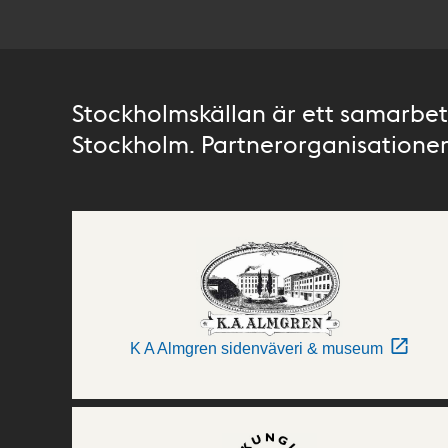
Stockholmskällan är ett samarbete
Stockholm. Partnerorganisationer 
K A Almgren sidenväveri & museum