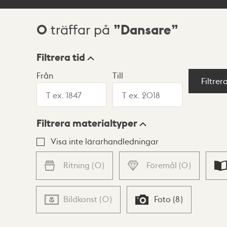
0
Dansare
träffar på
Sökresultat
Filtrera tid
Från
Till
Visningsläge
Filtrer
Filtrera materialtyper
Lista
Karta
Visa inte lärarhandledningar
Ritning
(
0
)
Föremål
(
0
)
Bildkonst
(
0
)
Foto
(
8
)