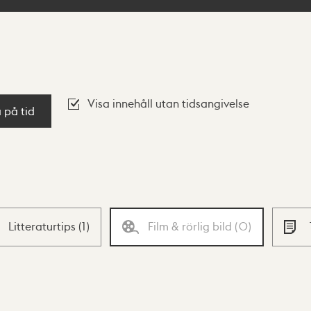
Visa innehåll utan tidsangivelse
a på tid
Litteraturtips
(
1
)
Film & rörlig bild
(
0
)