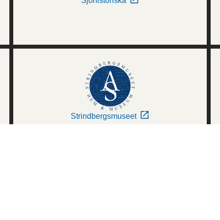
Sjöhistoriska
Strindbergsmuseet