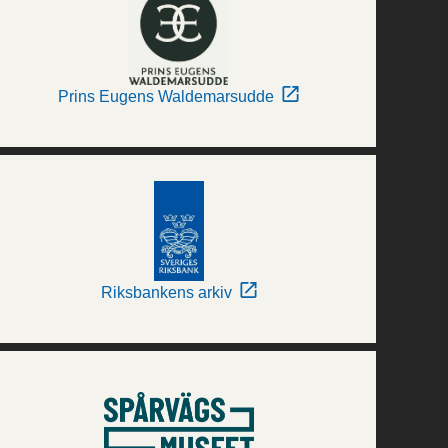
Prins Eugens Waldemarsudde
Riksbankens arkiv