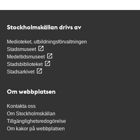
Kontakt
Stockholmskällan
Stockholmskällan drivs av
Medioteket, utbildningsförvaltningen
Stadsmuseet
Medeltidsmuseet
Stadsbiblioteket
Stadsarkivet
Om webbplatsen
Kontakta oss
Om Stockholmskällan
Tillgänglighetsredogörelse
Om kakor på webbplatsen