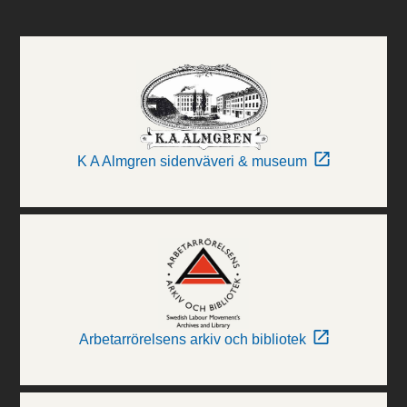
K A Almgren sidenväveri & museum
Arbetarrörelsens arkiv och bibliotek