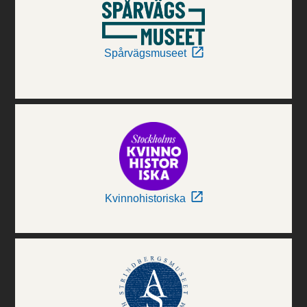
Spårvägsmuseet
Kvinnohistoriska