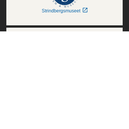
Strindbergsmuseet
Thielska Galleriet
Världskulturmuseerna