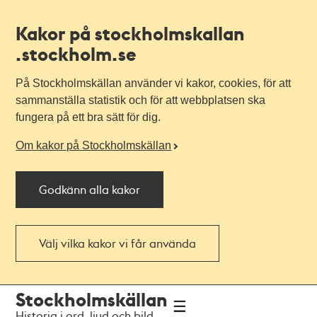
Kakor på stockholmskallan
.stockholm.se
På Stockholmskällan använder vi kakor, cookies, för att
sammanställa statistik och för att webbplatsen ska
fungera på ett bra sätt för dig.
Om kakor på Stockholmskällan
Godkänn alla kakor
Välj vilka kakor vi får använda
Till
Till
Stockholmskällan
navigationen
huvudinnehållet
Historia i ord, ljud och bild