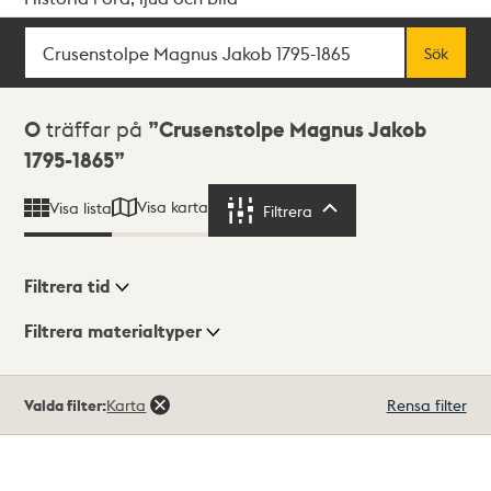
Sök
Fritextsök
Sök
Sökresultat
0
träffar på
Crusenstolpe Magnus Jakob
1795-1865
Visa karta
Visa lista
Filtrera
Filtrera
Filtrera tid
Filtrera materialtyper
Visningsläge
Totalt
Valda filter:
Karta
Rensa filter
0
träffar
Lista
Karta