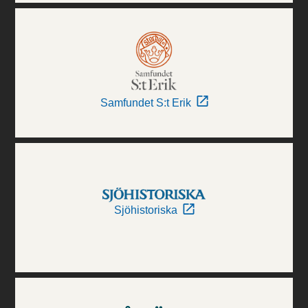
Samfundet S:t Erik
Sjöhistoriska