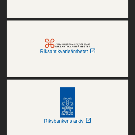
Riksantikvarieämbetet
Riksbankens arkiv