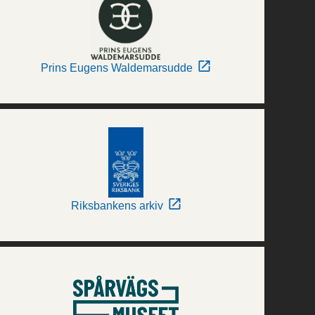
Prins Eugens Waldemarsudde
Riksbankens arkiv