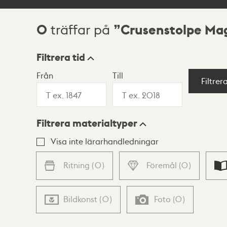
0
Crusenstolpe Ma
träffar på
Sökresultat
Filtrera tid
Från
Till
Visningsläge
Filtrer
Filtrera materialtyper
Lista
Karta
Visa inte lärarhandledningar
Ritning
(
0
)
Föremål
(
0
)
Bildkonst
(
0
)
Foto
(
0
)