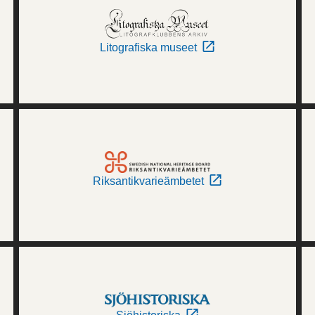
Litografiska museet
Riksantikvarieämbetet