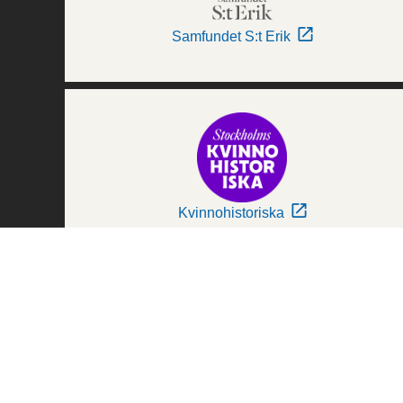
Samfundet S:t Erik
Kvinnohistoriska
Världskulturmuseerna