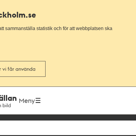
ockholm.se
tt sammanställa statistik och för att webbplatsen ska
or vi får använda
ällan
Meny
h bild