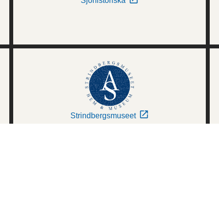
Sjöhistoriska
Strindbergsmuseet