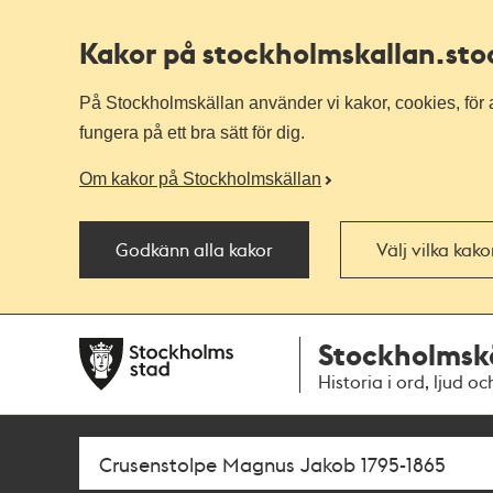
Kakor på stockholmskallan
.st
På Stockholmskällan använder vi kakor, cookies, för a
fungera på ett bra sätt för dig.
Om kakor på Stockholmskällan
Godkänn alla kakor
Välj vilka kak
Till
Till
Stockholmsk
navigationen
huvudinnehållet
Historia i ord, ljud oc
Sök
Fritextsök