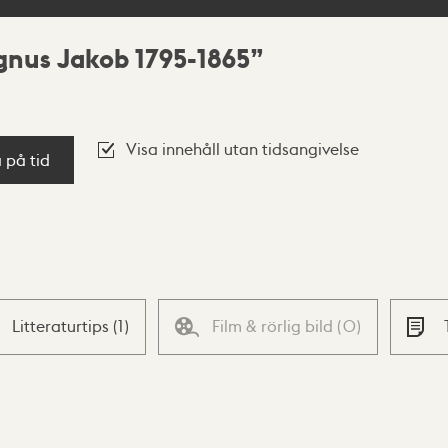
gnus Jakob 1795-1865
Visa innehåll utan tidsangivelse
a på tid
Litteraturtips
(
1
)
Film & rörlig bild
(
0
)