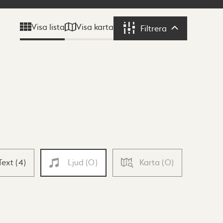
Visa karta
Visa lista
Filtrera
Filtrera
Text
(
4
)
Ljud
(
0
)
Karta
(
0
)