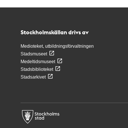
Kontakt
Stockholmskällan
Stockholmskällan drivs av
Medioteket, utbildningsförvaltningen
Stadsmuseet
Medeltidsmuseet
Stadsbiblioteket
Stadsarkivet