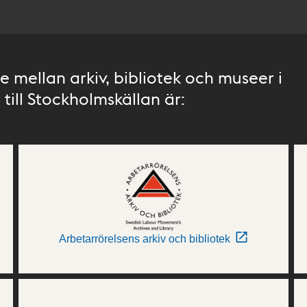
 mellan arkiv, bibliotek och museer i
till Stockholmskällan är:
Arbetarrörelsens arkiv och bibliotek