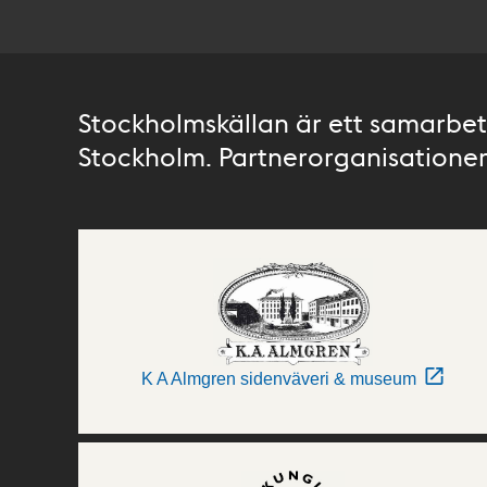
Stockholmskällan är ett samarbete
Stockholm. Partnerorganisationer 
K A Almgren sidenväveri & museum