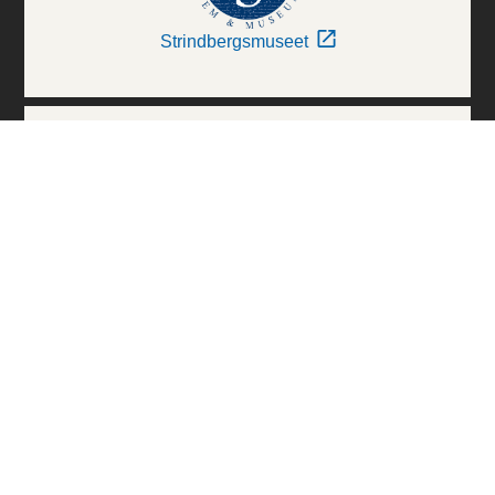
Strindbergsmuseet
Thielska Galleriet
Världskulturmuseerna