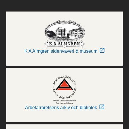
K A Almgren sidenväveri & museum
Arbetarrörelsens arkiv och bibliotek