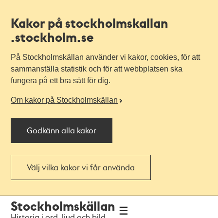
Kakor på stockholmskallan
.stockholm.se
På Stockholmskällan använder vi kakor, cookies, för att
sammanställa statistik och för att webbplatsen ska
fungera på ett bra sätt för dig.
Om kakor på Stockholmskällan
Godkänn alla kakor
Välj vilka kakor vi får använda
Till
Till
Stockholmskällan
navigationen
huvudinnehållet
Historia i ord, ljud och bild