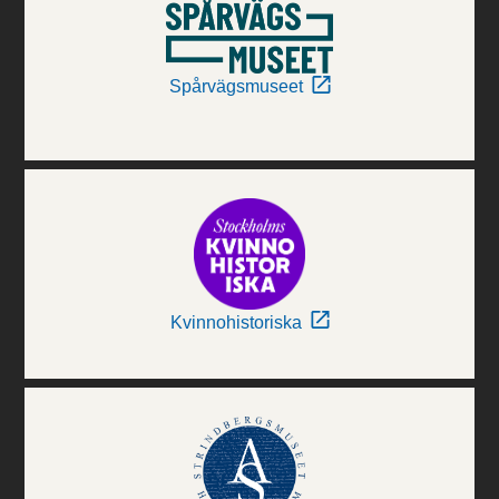
Spårvägsmuseet
Kvinnohistoriska