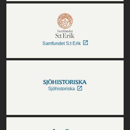
Samfundet S:t Erik
Sjöhistoriska