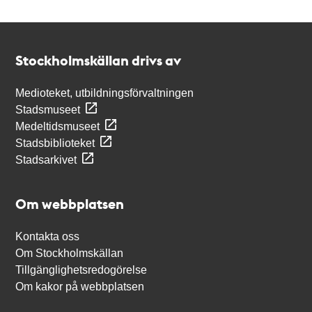
Kontakt
Stockholmskällan
Stockholmskällan drivs av
Medioteket, utbildningsförvaltningen
Stadsmuseet
Medeltidsmuseet
Stadsbiblioteket
Stadsarkivet
Om webbplatsen
Kontakta oss
Om Stockholmskällan
Tillgänglighetsredogörelse
Om kakor på webbplatsen