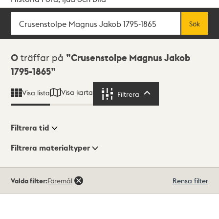
Sök
Fritextsök
Sök
Sökresultat
0
träffar på
Crusenstolpe Magnus Jakob
1795-1865
Visa karta
Visa lista
Filtrera
Filtrera
Filtrera tid
Filtrera materialtyper
Visningsläge
Totalt
Valda filter:
Föremål
Rensa filter
0
träffar
Lista
Karta