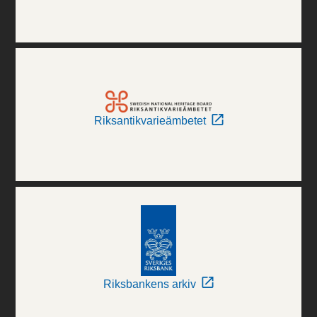
Riksantikvarieämbetet
Riksbankens arkiv