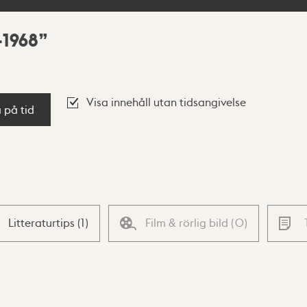
-1968
Visa innehåll utan tidsangivelse
a på tid
Litteraturtips
(
1
)
Film & rörlig bild
(
0
)