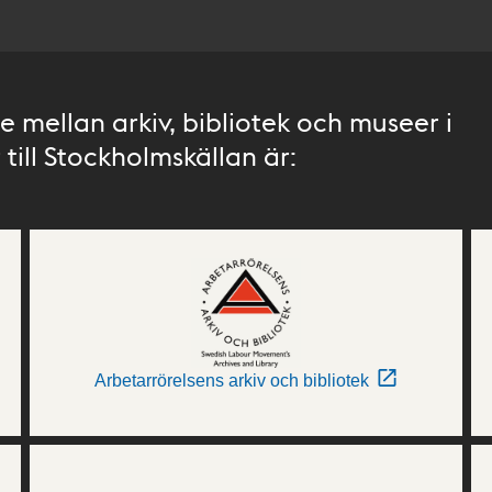
 mellan arkiv, bibliotek och museer i
till Stockholmskällan är:
Arbetarrörelsens arkiv och bibliotek