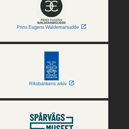
Prins Eugens Waldemarsudde
Riksbankens arkiv