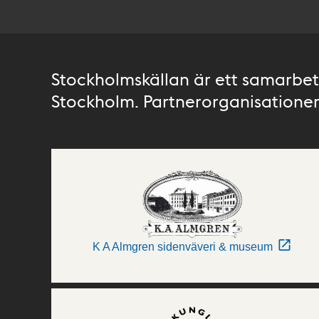
Stockholmskällan är ett samarbete
Stockholm. Partnerorganisationer 
K A Almgren sidenväveri & museum