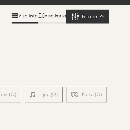
Visa karta
Visa lista
Filtrera
Filtrera
Text
(
0
)
Ljud
(
0
)
Karta
(
0
)