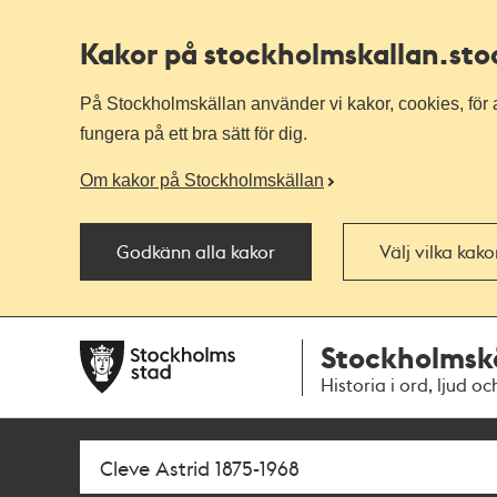
Kakor på stockholmskallan
.st
På Stockholmskällan använder vi kakor, cookies, för a
fungera på ett bra sätt för dig.
Om kakor på Stockholmskällan
Godkänn alla kakor
Välj vilka kak
Till
Till
Stockholmsk
navigationen
huvudinnehållet
Historia i ord, ljud oc
Sök
Fritextsök