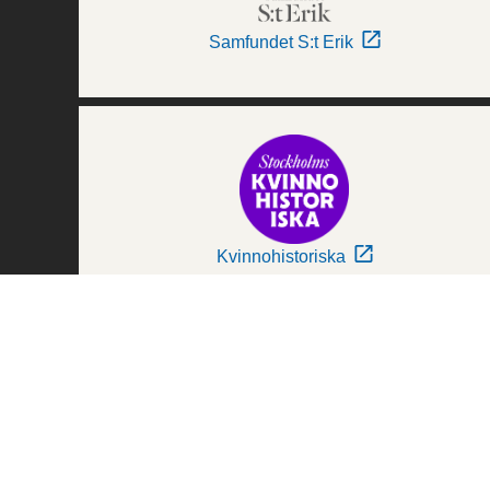
Samfundet S:t Erik
Kvinnohistoriska
Världskulturmuseerna