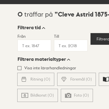
0
Cleve Astrid 1875
träffar på
Sökresultat
Filtrera tid
Från
Till
Visningsläge
Filtrer
Filtrera materialtyper
Lista
Karta
Visa inte lärarhandledningar
Ritning
(
0
)
Föremål
(
0
)
Bildkonst
(
0
)
Foto
(
0
)