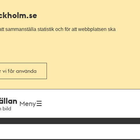
ockholm.se
tt sammanställa statistik och för att webbplatsen ska
or vi får använda
ällan
Meny
h bild