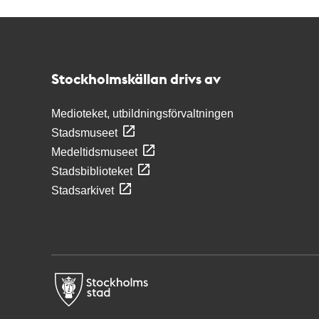
Kontakt
Stockholmskällan
Stockholmskällan drivs av
Medioteket, utbildningsförvaltningen
Stadsmuseet
Medeltidsmuseet
Stadsbiblioteket
Stadsarkivet