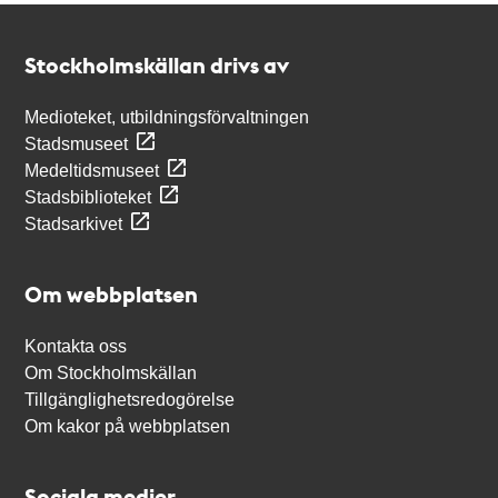
Kontakt
Stockholmskällan
Stockholmskällan drivs av
Medioteket, utbildningsförvaltningen
Stadsmuseet
Medeltidsmuseet
Stadsbiblioteket
Stadsarkivet
Om webbplatsen
Kontakta oss
Om Stockholmskällan
Tillgänglighetsredogörelse
Om kakor på webbplatsen
Sociala medier