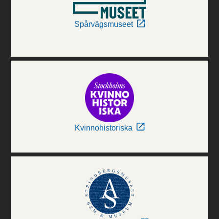
Spårvägsmuseet
Kvinnohistoriska