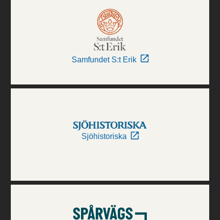
Samfundet S:t Erik
Sjöhistoriska