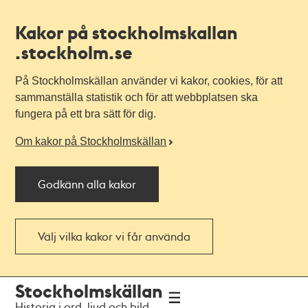
Kakor på stockholmskallan
.stockholm.se
På Stockholmskällan använder vi kakor, cookies, för att
sammanställa statistik och för att webbplatsen ska
fungera på ett bra sätt för dig.
Om kakor på Stockholmskällan
Godkänn alla kakor
Välj vilka kakor vi får använda
Till
Till
Stockholmskällan
navigationen
huvudinnehållet
Historia i ord, ljud och bild