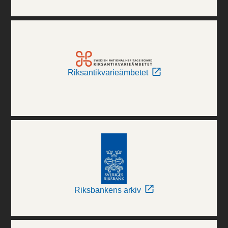
Riksantikvarieämbetet
Riksbankens arkiv