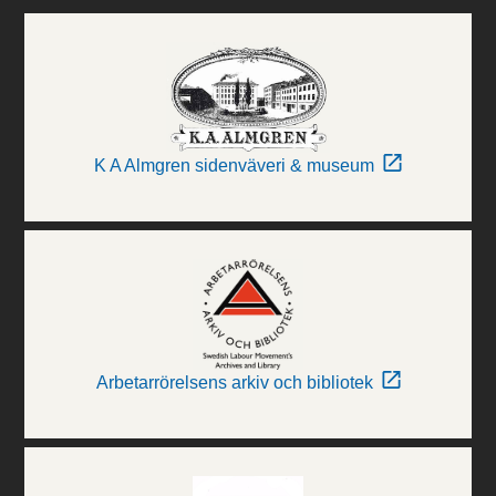
K A Almgren sidenväveri & museum
Arbetarrörelsens arkiv och bibliotek