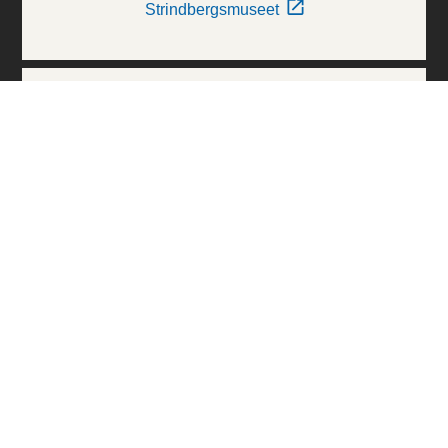
Strindbergsmuseet
Thielska Galleriet
Världskulturmuseerna