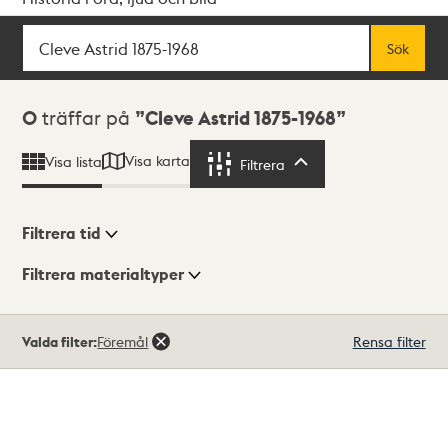
Sök
Fritextsök
Sök
Sökresultat
0
träffar på
Cleve Astrid 1875-1968
Visa karta
Visa lista
Filtrera
Filtrera
Filtrera tid
Filtrera materialtyper
Visningsläge
Totalt
Valda filter:
Föremål
Rensa filter
0
träffar
Lista
Karta