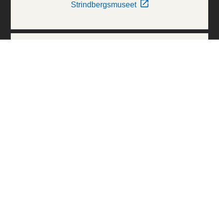
Strindbergsmuseet
Thielska Galleriet
Världskulturmuseerna