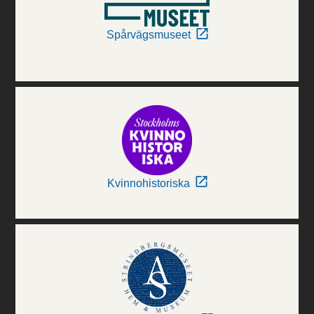
Spårvägsmuseet
Kvinnohistoriska