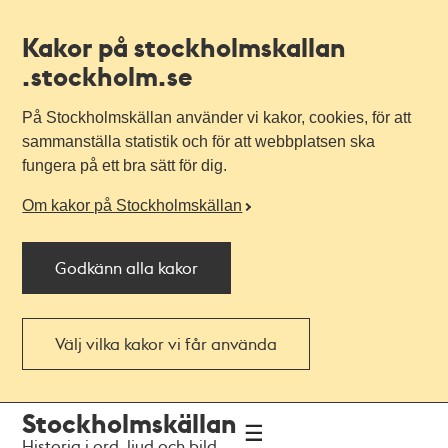
Kakor på stockholmskallan
.stockholm.se
På Stockholmskällan använder vi kakor, cookies, för att
sammanställa statistik och för att webbplatsen ska
fungera på ett bra sätt för dig.
Om kakor på Stockholmskällan
Godkänn alla kakor
Välj vilka kakor vi får använda
Till
Till
Stockholmskällan
navigationen
huvudinnehållet
Historia i ord, ljud och bild