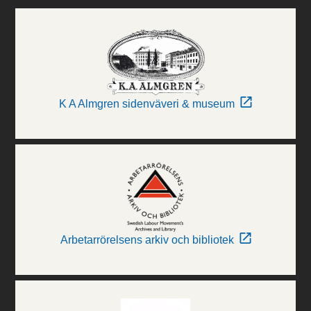
K A Almgren sidenväveri & museum
Arbetarrörelsens arkiv och bibliotek