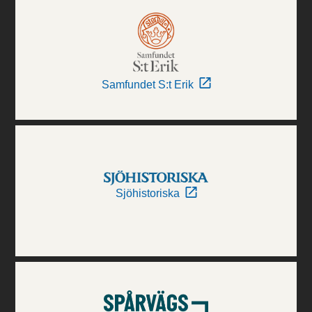
Samfundet S:t Erik
Sjöhistoriska