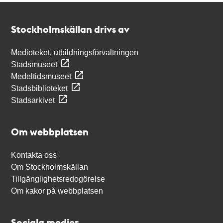
Kontakt
Stockholmskällan
Stockholmskällan drivs av
Medioteket, utbildningsförvaltningen
Stadsmuseet
Medeltidsmuseet
Stadsbiblioteket
Stadsarkivet
Om webbplatsen
Kontakta oss
Om Stockholmskällan
Tillgänglighetsredogörelse
Om kakor på webbplatsen
Sociala medier