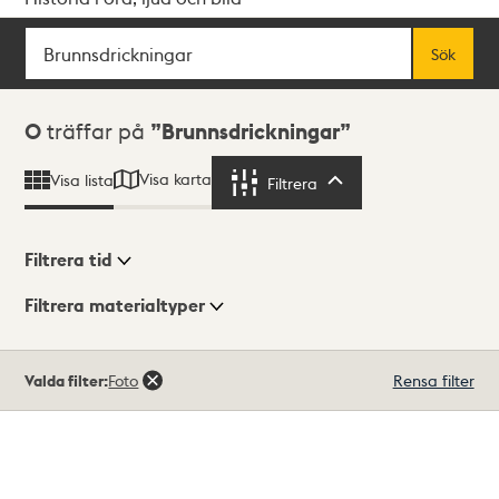
Sök
Fritextsök
Sök
Sökresultat
0
träffar på
Brunnsdrickningar
Visa karta
Visa lista
Filtrera
Filtrera
Filtrera tid
Filtrera materialtyper
Visningsläge
Totalt
Valda filter:
Foto
Rensa filter
0
träffar
Lista
Karta