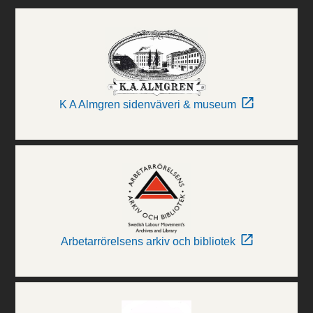
K A Almgren sidenväveri & museum
Arbetarrörelsens arkiv och bibliotek