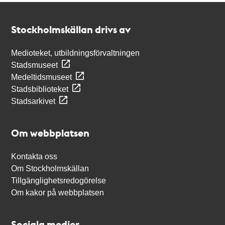
Kontakt
Stockholmskällan
Stockholmskällan drivs av
Medioteket, utbildningsförvaltningen
Stadsmuseet
Medeltidsmuseet
Stadsbiblioteket
Stadsarkivet
Om webbplatsen
Kontakta oss
Om Stockholmskällan
Tillgänglighetsredogörelse
Om kakor på webbplatsen
Sociala medier