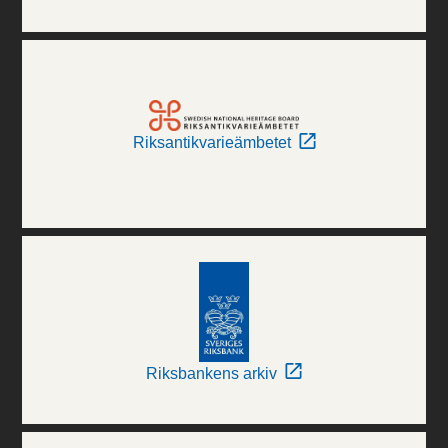
Riksantikvarieämbetet
Riksbankens arkiv