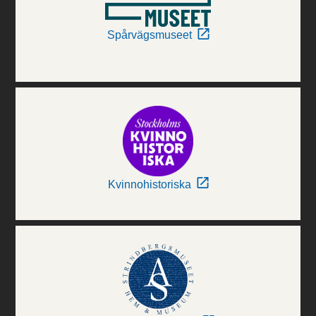
Spårvägsmuseet
Kvinnohistoriska