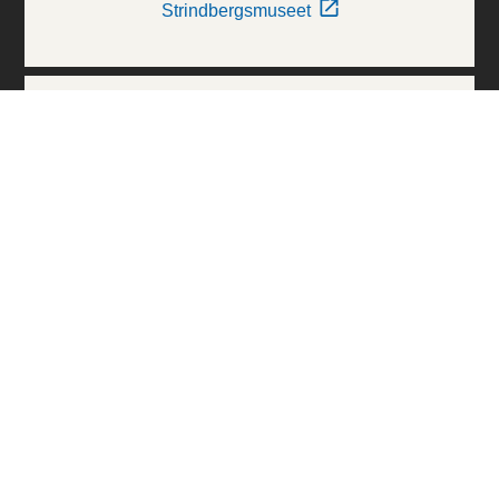
Strindbergsmuseet
Thielska Galleriet
Världskulturmuseerna