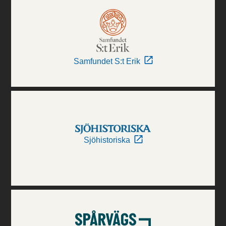
Samfundet S:t Erik
Sjöhistoriska