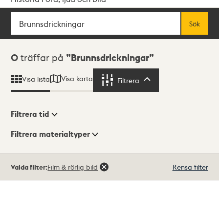
Sök
Fritextsök
Sök
Sökresultat
0
träffar på
Brunnsdrickningar
Visa karta
Visa lista
Filtrera
Filtrera
Filtrera tid
Filtrera materialtyper
Visningsläge
Totalt
Valda filter:
Film & rörlig bild
Rensa filter
0
träffar
Lista
Karta