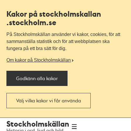
Kakor på stockholmskallan
.stockholm.se
På Stockholmskällan använder vi kakor, cookies, för att
sammanställa statistik och för att webbplatsen ska
fungera på ett bra sätt för dig.
Om kakor på Stockholmskällan
Godkänn alla kakor
Välj vilka kakor vi får använda
Till
Till
Stockholmskällan
navigationen
huvudinnehållet
Historia i ord, ljud och bild