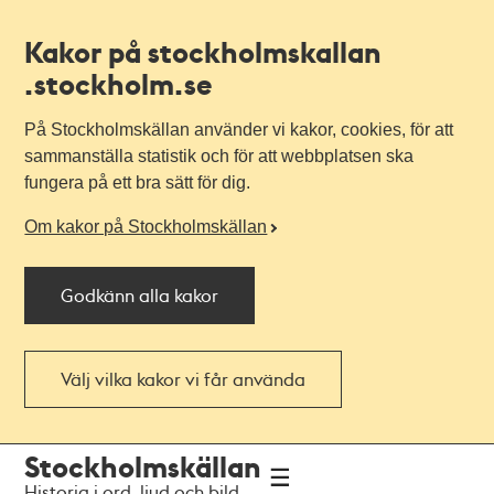
Kakor på stockholmskallan
.stockholm.se
På Stockholmskällan använder vi kakor, cookies, för att
sammanställa statistik och för att webbplatsen ska
fungera på ett bra sätt för dig.
Om kakor på Stockholmskällan
Godkänn alla kakor
Välj vilka kakor vi får använda
Till
Till
Stockholmskällan
navigationen
huvudinnehållet
Historia i ord, ljud och bild