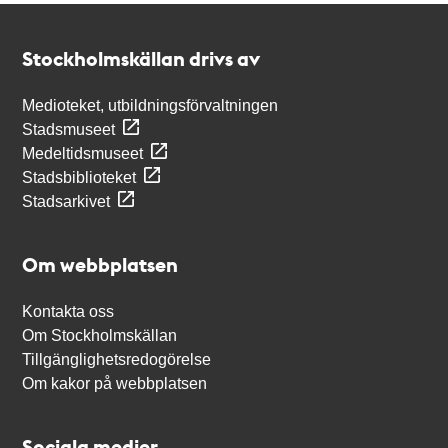
Kontakt
Stockholmskällan
Stockholmskällan drivs av
Medioteket, utbildningsförvaltningen
Stadsmuseet
Medeltidsmuseet
Stadsbiblioteket
Stadsarkivet
Om webbplatsen
Kontakta oss
Om Stockholmskällan
Tillgänglighetsredogörelse
Om kakor på webbplatsen
Sociala medier