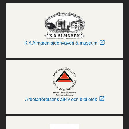
K A Almgren sidenväveri & museum
Arbetarrörelsens arkiv och bibliotek