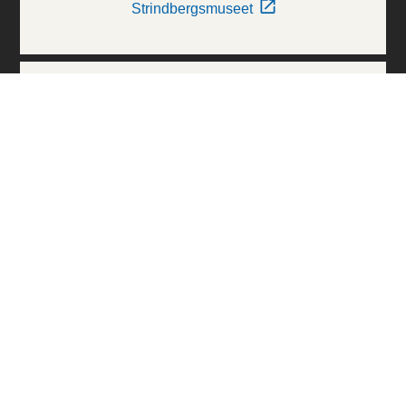
Strindbergsmuseet
Thielska Galleriet
Världskulturmuseerna