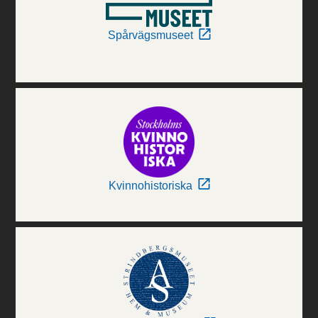
Spårvägsmuseet
Kvinnohistoriska