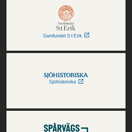
Samfundet S:t Erik
Sjöhistoriska