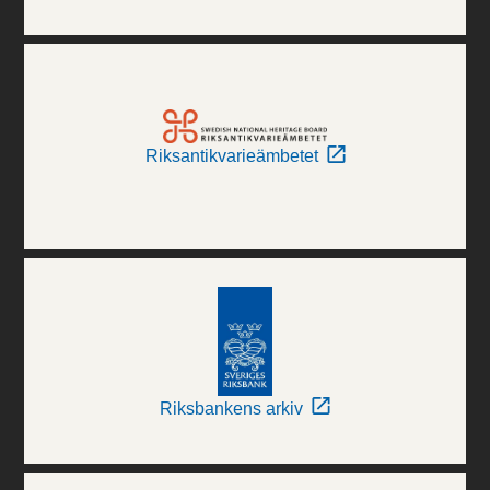
Riksantikvarieämbetet
Riksbankens arkiv