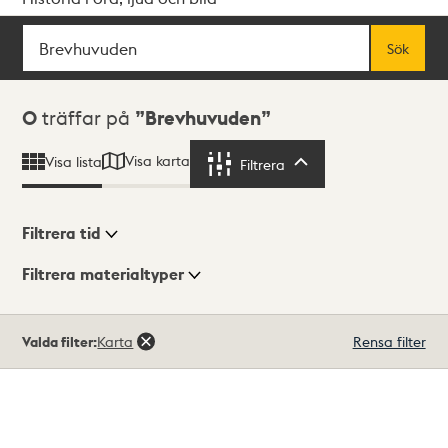
Sök
Fritextsök
Sök
Sökresultat
0
träffar på
Brevhuvuden
Visa karta
Visa lista
Filtrera
Filtrera
Filtrera tid
Filtrera materialtyper
Visningsläge
Totalt
Valda filter:
Karta
Rensa filter
0
träffar
Lista
Karta