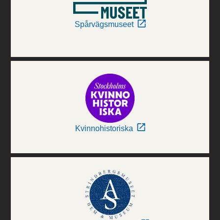
Spårvägsmuseet
Kvinnohistoriska