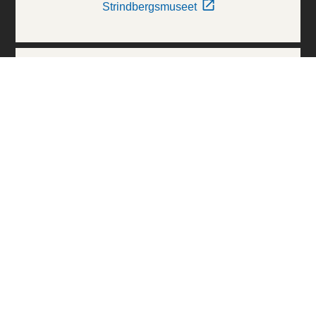
Strindbergsmuseet
Thielska Galleriet
Världskulturmuseerna