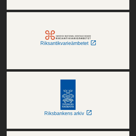
Riksantikvarieämbetet
Riksbankens arkiv