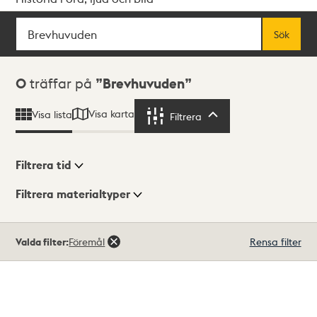
Sök
Fritextsök
Sök
Sökresultat
0
träffar på
Brevhuvuden
Visa karta
Visa lista
Filtrera
Filtrera
Filtrera tid
Filtrera materialtyper
Visningsläge
Totalt
Valda filter:
Föremål
Rensa filter
0
träffar
Lista
Karta