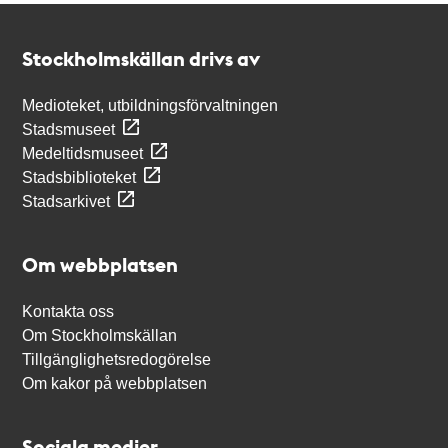
Kontakt
Stockholmskällan
Stockholmskällan drivs av
Medioteket, utbildningsförvaltningen
Stadsmuseet
Medeltidsmuseet
Stadsbiblioteket
Stadsarkivet
Om webbplatsen
Kontakta oss
Om Stockholmskällan
Tillgänglighetsredogörelse
Om kakor på webbplatsen
Sociala medier