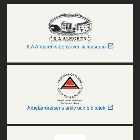
K A Almgren sidenväveri & museum
Arbetarrörelsens arkiv och bibliotek