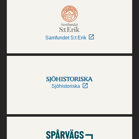
Samfundet S:t Erik
Sjöhistoriska