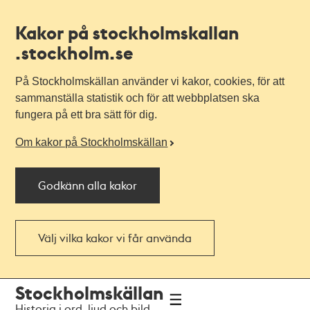
Kakor på stockholmskallan
.stockholm.se
På Stockholmskällan använder vi kakor, cookies, för att
sammanställa statistik och för att webbplatsen ska
fungera på ett bra sätt för dig.
Om kakor på Stockholmskällan
Godkänn alla kakor
Välj vilka kakor vi får använda
Till
Till
Stockholmskällan
navigationen
huvudinnehållet
Historia i ord, ljud och bild