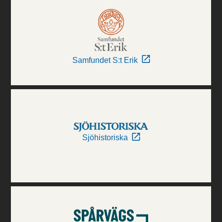
Samfundet S:t Erik
Sjöhistoriska