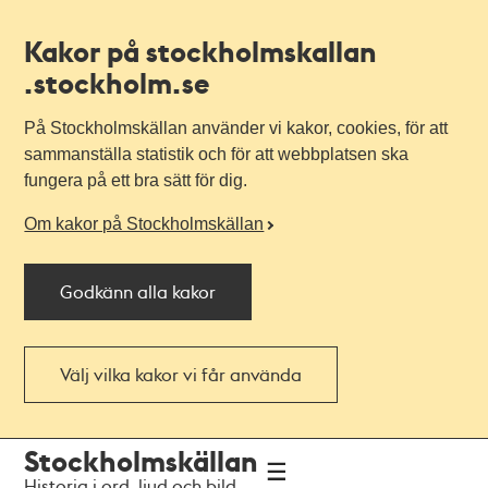
Kakor på stockholmskallan
.stockholm.se
På Stockholmskällan använder vi kakor, cookies, för att
sammanställa statistik och för att webbplatsen ska
fungera på ett bra sätt för dig.
Om kakor på Stockholmskällan
Godkänn alla kakor
Välj vilka kakor vi får använda
Till
Till
Stockholmskällan
navigationen
huvudinnehållet
Historia i ord, ljud och bild