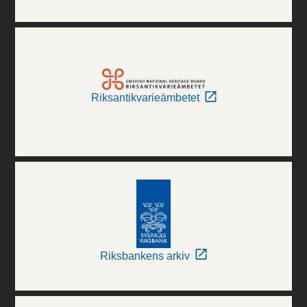
Riksantikvarieämbetet
Riksbankens arkiv