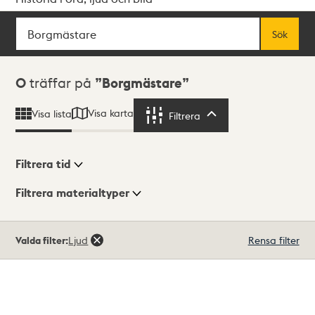
Sök
Fritextsök
Sök
Sökresultat
0
träffar på
Borgmästare
Visa karta
Visa lista
Filtrera
Filtrera
Filtrera tid
Filtrera materialtyper
Visningsläge
Totalt
Valda filter:
Ljud
Rensa filter
0
träffar
Lista
Karta