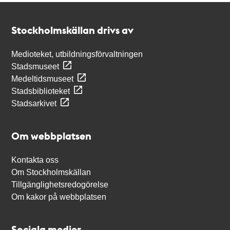
Kontakt
Stockholmskällan
Stockholmskällan drivs av
Medioteket, utbildningsförvaltningen
Stadsmuseet
Medeltidsmuseet
Stadsbiblioteket
Stadsarkivet
Om webbplatsen
Kontakta oss
Om Stockholmskällan
Tillgänglighetsredogörelse
Om kakor på webbplatsen
Sociala medier