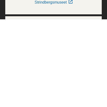
Strindbergsmuseet
Thielska Galleriet
Världskulturmuseerna