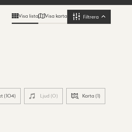
Visa karta
Visa lista
Filtrera
Filtrera
xt
(
104
)
Ljud
(
0
)
Karta
(
1
)