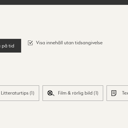
Visa innehåll utan tidsangivelse
a på tid
Litteraturtips
(
1
)
Film & rörlig bild
(
1
)
Te