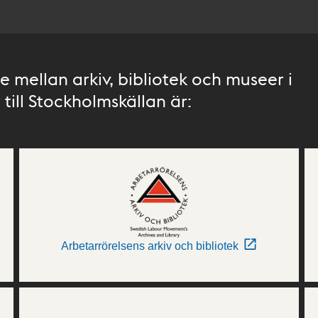
 mellan arkiv, bibliotek och museer i
till Stockholmskällan är:
Arbetarrörelsens arkiv och bibliotek