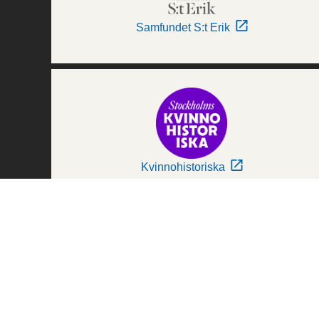
Samfundet S:t Erik
Kvinnohistoriska
Världskulturmuseerna