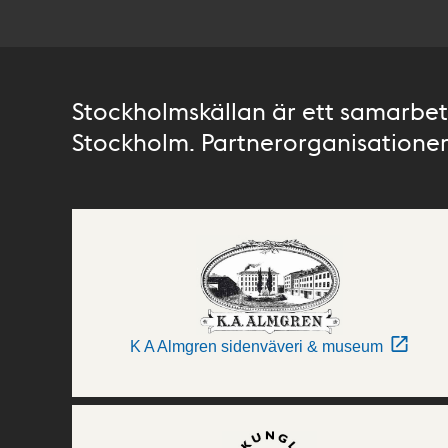
Stockholmskällan är ett samarbete
Stockholm. Partnerorganisationer 
K A Almgren sidenväveri & museum