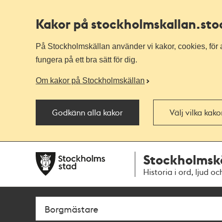
Kakor på stockholmskallan
.st
På Stockholmskällan använder vi kakor, cookies, för a
fungera på ett bra sätt för dig.
Om kakor på Stockholmskällan
Godkänn alla kakor
Välj vilka kak
Till
Till
Stockholmsk
navigationen
huvudinnehållet
Historia i ord, ljud oc
Sök
Fritextsök