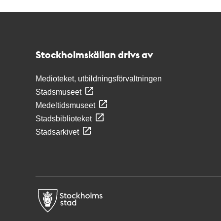
Kontakt
Stockholmskällan
Stockholmskällan drivs av
Medioteket, utbildningsförvaltningen
Stadsmuseet
Medeltidsmuseet
Stadsbiblioteket
Stadsarkivet