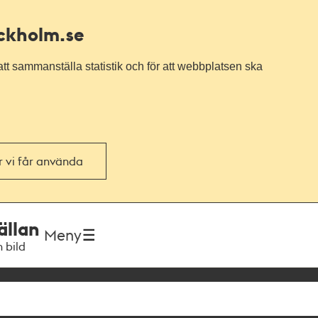
ockholm.se
tt sammanställa statistik och för att webbplatsen ska
or vi får använda
ällan
Meny
h bild