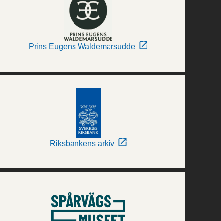
Prins Eugens Waldemarsudde
Riksbankens arkiv