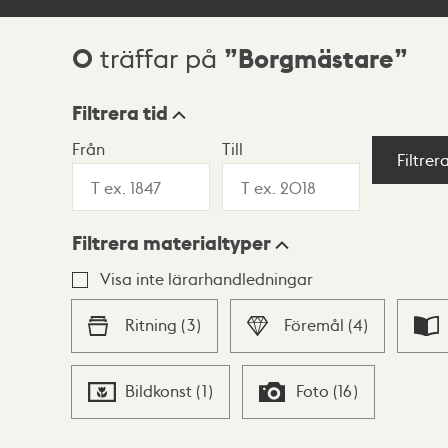
0
Borgmästare
träffar på
Sökresultat
Filtrera tid
Från
Till
Visningsläge
Filtrer
Filtrera materialtyper
Lista
Karta
Visa inte lärarhandledningar
Ritning
(
3
)
Föremål
(
4
)
Bildkonst
(
1
)
Foto
(
16
)