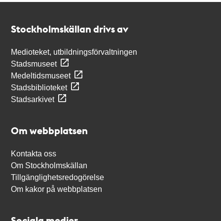
Kontakt
Stockholmskällan
Stockholmskällan drivs av
Medioteket, utbildningsförvaltningen
Stadsmuseet
Medeltidsmuseet
Stadsbiblioteket
Stadsarkivet
Om webbplatsen
Kontakta oss
Om Stockholmskällan
Tillgänglighetsredogörelse
Om kakor på webbplatsen
Sociala medier