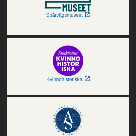
Spårvägsmuseet
Kvinnohistoriska