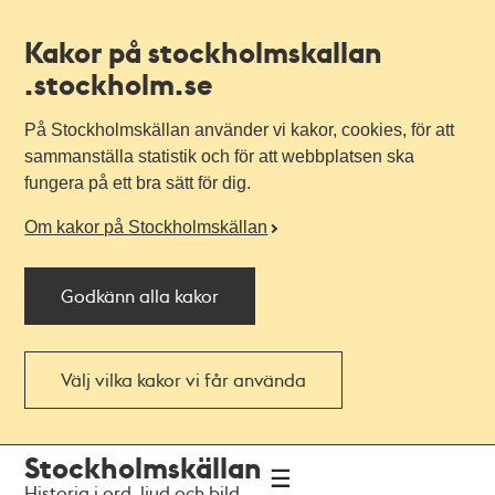
Kakor på stockholmskallan
.stockholm.se
På Stockholmskällan använder vi kakor, cookies, för att
sammanställa statistik och för att webbplatsen ska
fungera på ett bra sätt för dig.
Om kakor på Stockholmskällan
Godkänn alla kakor
Välj vilka kakor vi får använda
Till
Till
Stockholmskällan
navigationen
huvudinnehållet
Historia i ord, ljud och bild