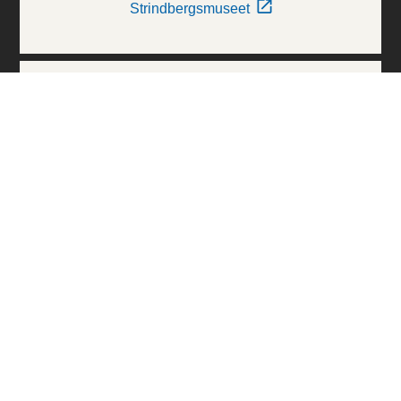
Strindbergsmuseet
Thielska Galleriet
Världskulturmuseerna