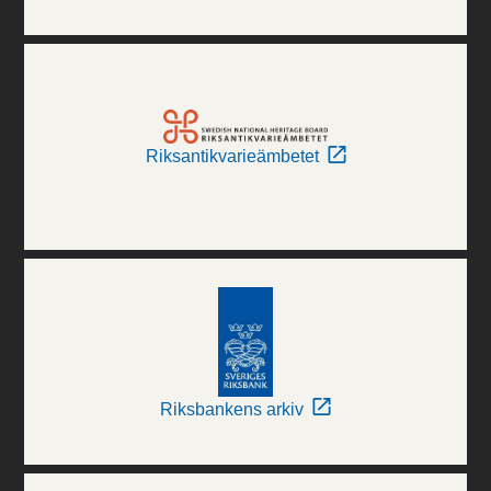
Riksantikvarieämbetet
Riksbankens arkiv