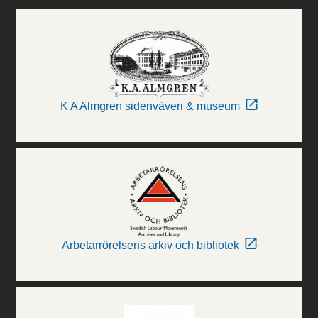
K A Almgren sidenväveri & museum
Arbetarrörelsens arkiv och bibliotek