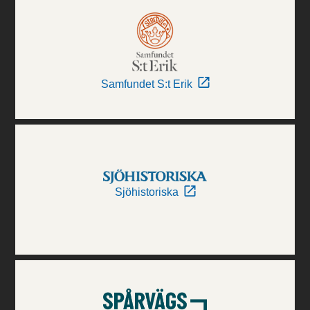
Samfundet S:t Erik
Sjöhistoriska