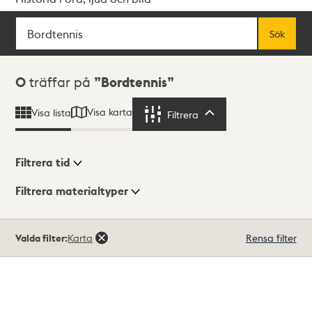
Sök
Fritextsök
Sök
Sökresultat
0
träffar på
Bordtennis
Visa karta
Visa lista
Filtrera
Filtrera
Filtrera tid
Filtrera materialtyper
Visningsläge
Totalt
Valda filter:
Karta
Rensa filter
0
träffar
Lista
Karta