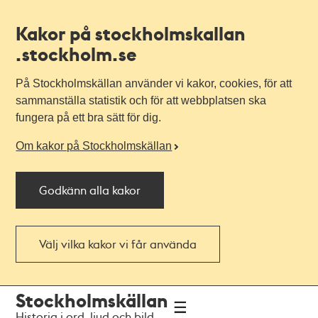
Kakor på stockholmskallan
.stockholm.se
På Stockholmskällan använder vi kakor, cookies, för att
sammanställa statistik och för att webbplatsen ska
fungera på ett bra sätt för dig.
Om kakor på Stockholmskällan
Godkänn alla kakor
Välj vilka kakor vi får använda
Till
Till
Stockholmskällan
navigationen
huvudinnehållet
Historia i ord, ljud och bild