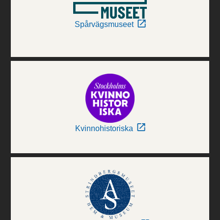
Spårvägsmuseet
Kvinnohistoriska