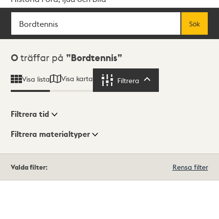
Sök
Fritextsök
Sök
Sökresultat
0
träffar på
Bordtennis
Visa karta
Visa lista
Filtrera
Filtrera
Filtrera tid
Filtrera materialtyper
Visningsläge
Totalt
Valda filter:
Rensa filter
0
träffar
Lista
Karta