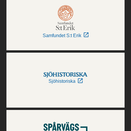
Samfundet S:t Erik
Sjöhistoriska