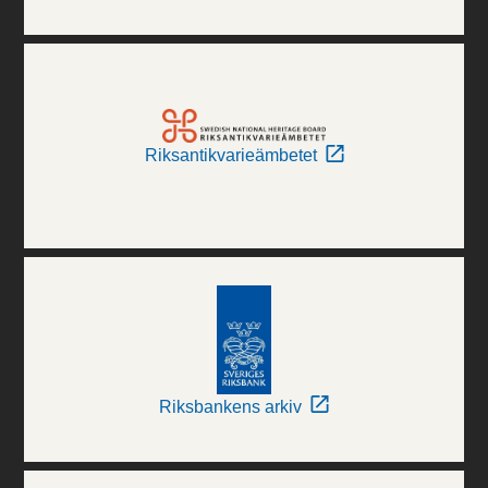
Riksantikvarieämbetet
Riksbankens arkiv