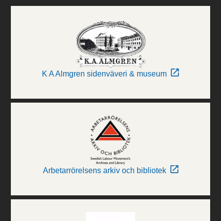
K A Almgren sidenväveri & museum
Arbetarrörelsens arkiv och bibliotek