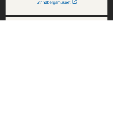
Strindbergsmuseet
Thielska Galleriet
Världskulturmuseerna