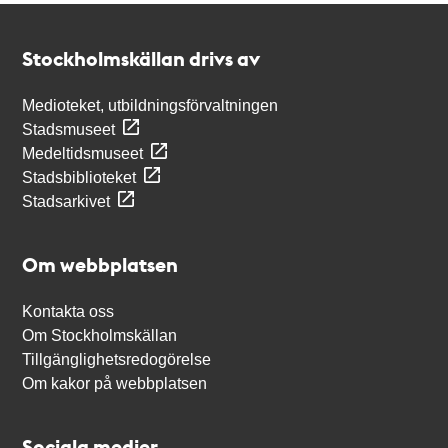
Kontakt
Stockholmskällan
Stockholmskällan drivs av
Medioteket, utbildningsförvaltningen
Stadsmuseet
Medeltidsmuseet
Stadsbiblioteket
Stadsarkivet
Om webbplatsen
Kontakta oss
Om Stockholmskällan
Tillgänglighetsredogörelse
Om kakor på webbplatsen
Sociala medier