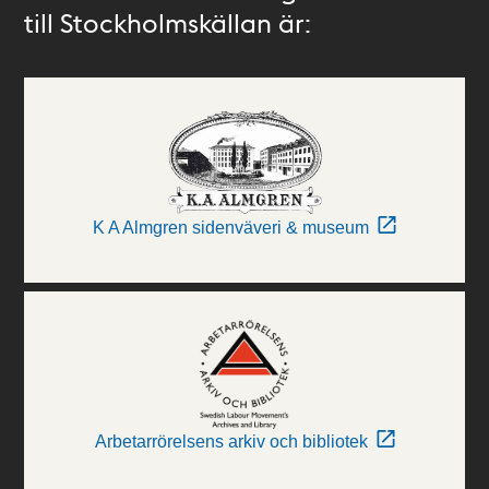
till Stockholmskällan är:
K A Almgren sidenväveri & museum
Arbetarrörelsens arkiv och bibliotek