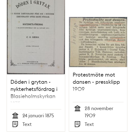
Protestmöte mot
Döden i grytan -
dansen - pressklipp
nykterhetsfördrag i
1909
Blasieholmskyrkan
1875
28 november
Tid
24 januari 1875
1909
Tid
Text
Text
Typ
Typ