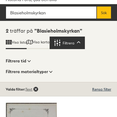
Sök
Fritextsök
Sök
Sökresultat
2
träffar på
Blasieholmskyrkan
Visa karta
Visa lista
Filtrera
Filtrera
Filtrera tid
Filtrera materialtyper
Visningsläge
Totalt
Valda filter:
Text
Rensa filter
2
träffar
Lista
Karta