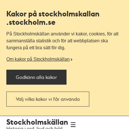
Kakor på stockholmskallan
.stockholm.se
På Stockholmskällan använder vi kakor, cookies, för att
sammanställa statistik och för att webbplatsen ska
fungera på ett bra sätt för dig.
Om kakor på Stockholmskällan
Godkänn alla kakor
Välj vilka kakor vi får använda
Till
Till
Stockholmskällan
navigationen
huvudinnehållet
Historia i ord, ljud och bild