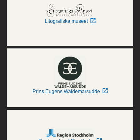
Litografiska museet
Prins Eugens Waldemarsudde