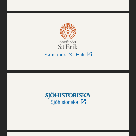
Samfundet S:t Erik
Sjöhistoriska