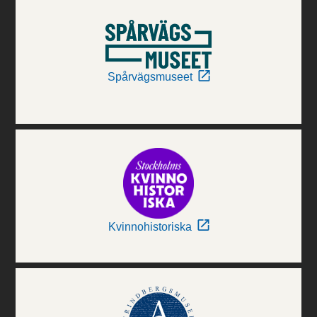
Spårvägsmuseet
Kvinnohistoriska