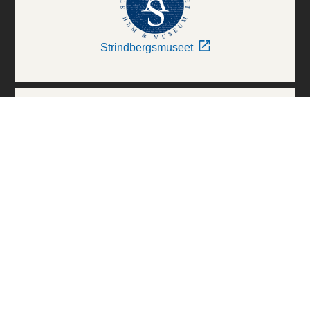
Strindbergsmuseet
Thielska Galleriet
Världskulturmuseerna