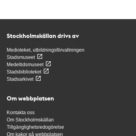
Kontakt
Stockholmskällan
Stockholmskällan drivs av
Medioteket, utbildningsförvaltningen
Stadsmuseet
Medeltidsmuseet
Stadsbiblioteket
Stadsarkivet
Om webbplatsen
Kontakta oss
Om Stockholmskällan
Tillgänglighetsredogörelse
Om kakor på webbplatsen