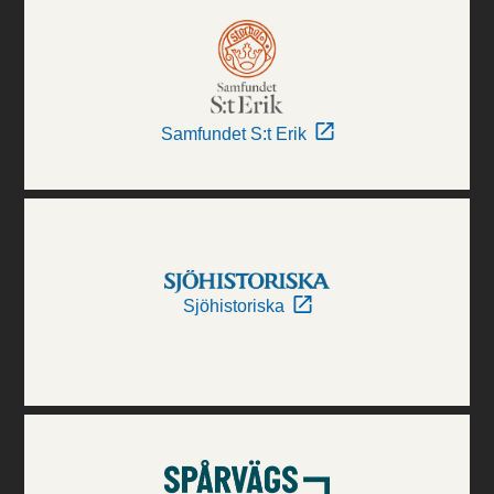
Samfundet S:t Erik
Sjöhistoriska