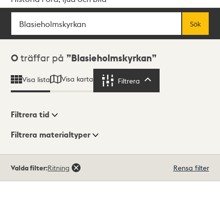
Sök
Fritextsök
Sök
Sökresultat
0
träffar på
Blasieholmskyrkan
Visa karta
Visa lista
Filtrera
Filtrera
Filtrera tid
Filtrera materialtyper
Visningsläge
Totalt
Valda filter:
Ritning
Rensa filter
0
träffar
Lista
Karta