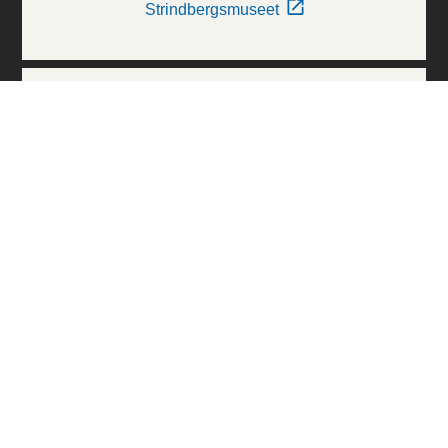
Strindbergsmuseet
Thielska Galleriet
Världskulturmuseerna