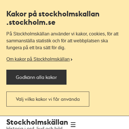
Kakor på stockholmskallan
.stockholm.se
På Stockholmskällan använder vi kakor, cookies, för att
sammanställa statistik och för att webbplatsen ska
fungera på ett bra sätt för dig.
Om kakor på Stockholmskällan
Godkänn alla kakor
Välj vilka kakor vi får använda
Till
Till
Stockholmskällan
navigationen
huvudinnehållet
Historia i ord, ljud och bild