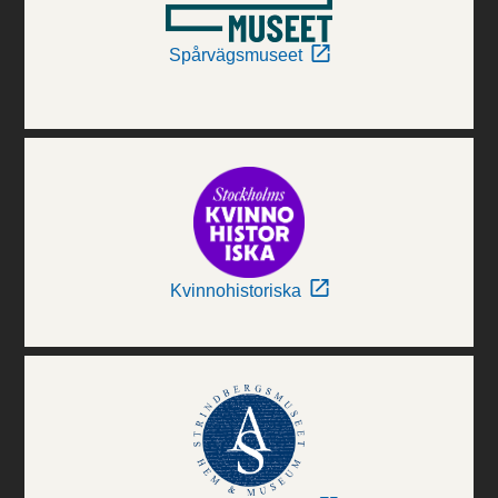
Spårvägsmuseet
Kvinnohistoriska