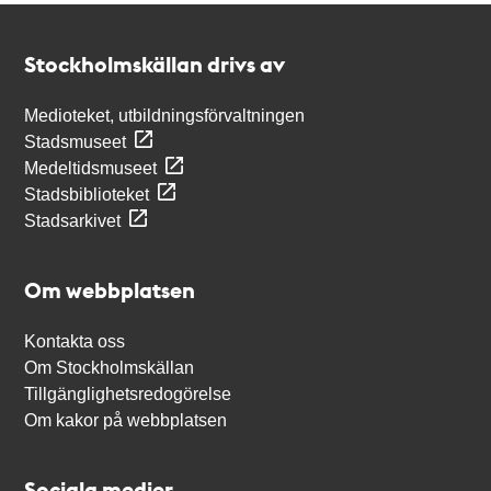
Kontakt
Stockholmskällan
Stockholmskällan drivs av
Medioteket, utbildningsförvaltningen
Stadsmuseet
Medeltidsmuseet
Stadsbiblioteket
Stadsarkivet
Om webbplatsen
Kontakta oss
Om Stockholmskällan
Tillgänglighetsredogörelse
Om kakor på webbplatsen
Sociala medier