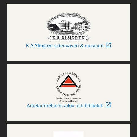
K A Almgren sidenväveri & museum
Arbetarrörelsens arkiv och bibliotek