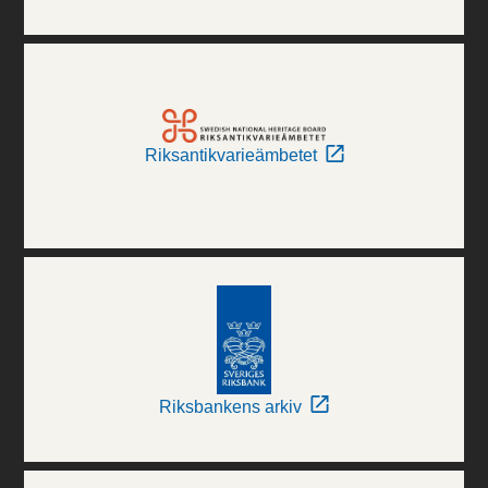
Riksantikvarieämbetet
Riksbankens arkiv