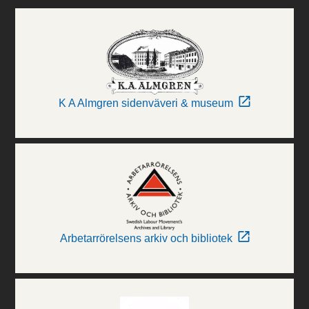
K A Almgren sidenväveri & museum
Arbetarrörelsens arkiv och bibliotek