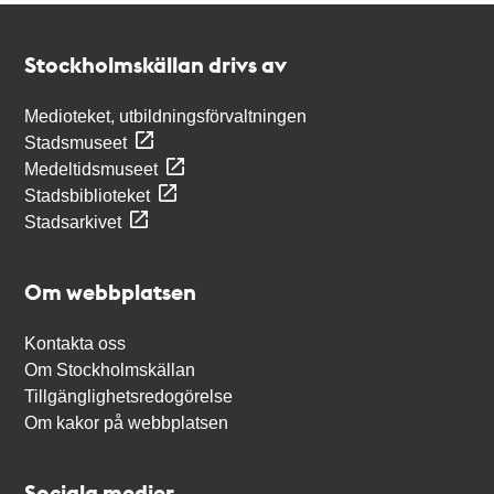
Kontakt
Stockholmskällan
Stockholmskällan drivs av
Medioteket, utbildningsförvaltningen
Stadsmuseet
Medeltidsmuseet
Stadsbiblioteket
Stadsarkivet
Om webbplatsen
Kontakta oss
Om Stockholmskällan
Tillgänglighetsredogörelse
Om kakor på webbplatsen
Sociala medier