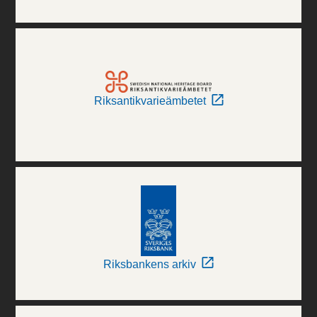
Riksantikvarieämbetet
Riksbankens arkiv