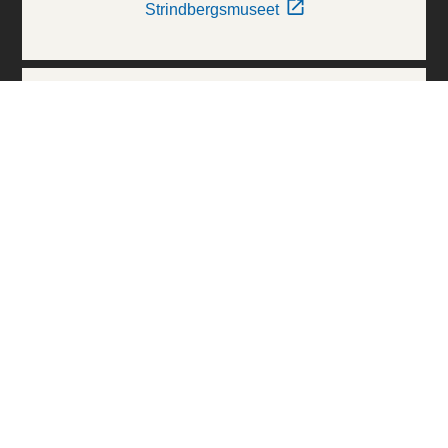
Strindbergsmuseet
Thielska Galleriet
Världskulturmuseerna