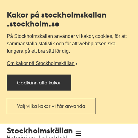
Kakor på stockholmskallan
.stockholm.se
På Stockholmskällan använder vi kakor, cookies, för att
sammanställa statistik och för att webbplatsen ska
fungera på ett bra sätt för dig.
Om kakor på Stockholmskällan
Godkänn alla kakor
Välj vilka kakor vi får använda
Till
Till
Stockholmskällan
navigationen
huvudinnehållet
Historia i ord, ljud och bild