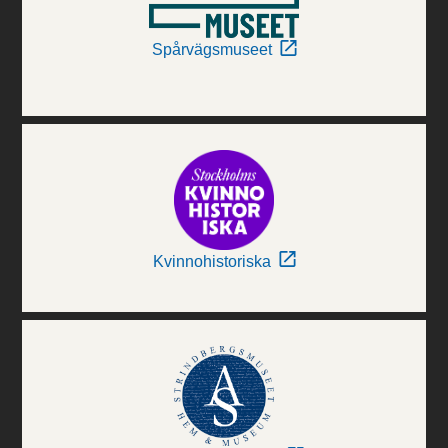
Spårvägsmuseet
Kvinnohistoriska