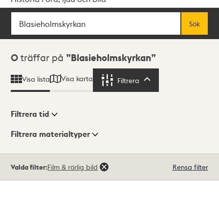
Sök
Fritextsök
Sök
Sökresultat
0
träffar på
Blasieholmskyrkan
Visa karta
Visa lista
Filtrera
Filtrera
Filtrera tid
Filtrera materialtyper
Visningsläge
Totalt
Valda filter:
Film & rörlig bild
Rensa filter
0
träffar
Lista
Karta