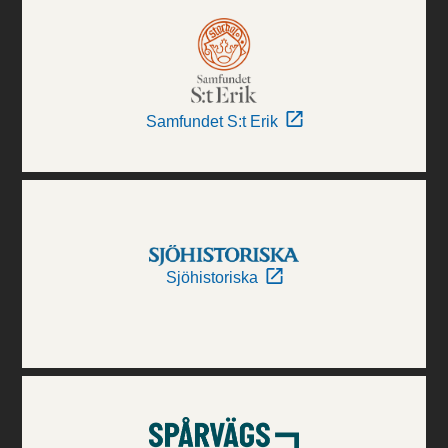
Samfundet S:t Erik
Sjöhistoriska