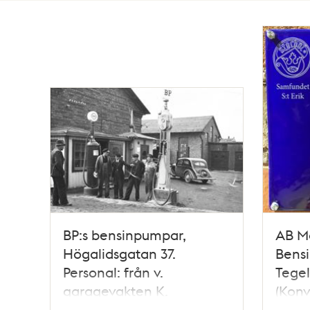
Totalt
8
träffar
BP:s bensinpumpar,
AB M
Högalidsgatan 37.
Bensi
Personal: från v.
Tege
garagevakten K.
(Konv
Ringkvist, extra