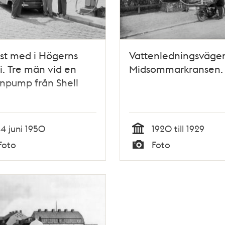
nst med i Högerns
Vattenledningsvägen
ri. Tre män vid en
Midsommarkransen.
npump från Shell
14 juni 1950
1920 till 1929
Tid
Foto
Foto
Typ