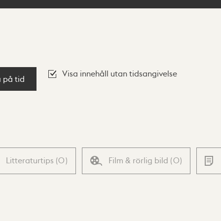
Visa innehåll utan tidsangivelse
a på tid
Litteraturtips
(
0
)
Film & rörlig bild
(
0
)