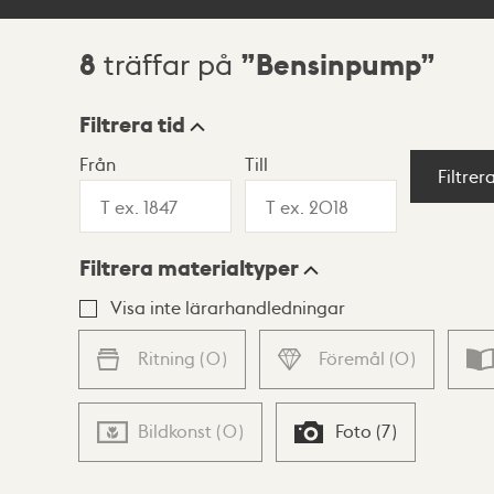
8
Bensinpump
träffar på
Sökresultat
Filtrera tid
Från
Till
Visningsläge
Filtrer
Filtrera materialtyper
Lista
Karta
Visa inte lärarhandledningar
Ritning
(
0
)
Föremål
(
0
)
Bildkonst
(
0
)
Foto
(
7
)