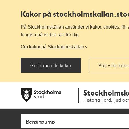
Kakor på stockholmskallan
.st
På Stockholmskällan använder vi kakor, cookies, för a
fungera på ett bra sätt för dig.
Om kakor på Stockholmskällan
Godkänn alla kakor
Välj vilka kak
Till
Till
Stockholmsk
navigationen
huvudinnehållet
Historia i ord, ljud oc
Sök
Fritextsök