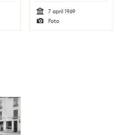
från Djurgårdsbron
7 april 1969
Tid
Foto
Typ