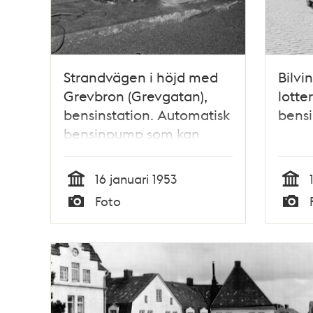
Strandvägen i höjd med
Bilvi
Grevbron (Grevgatan),
lotte
bensinstation. Automatisk
bensi
bensinpump som kan
användas även nattetid
16 januari 1953
Tid
Tid
Foto
Typ
Typ