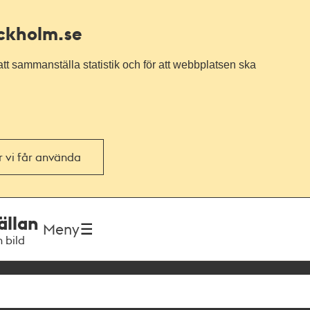
ockholm.se
tt sammanställa statistik och för att webbplatsen ska
or vi får använda
ällan
Meny
h bild