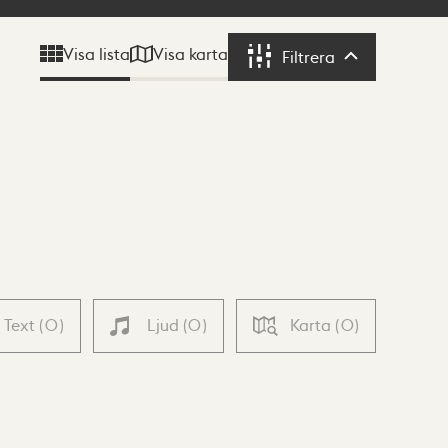
Visa karta
Visa lista
Filtrera
Filtrera
Text
(
0
)
Ljud
(
0
)
Karta
(
0
)