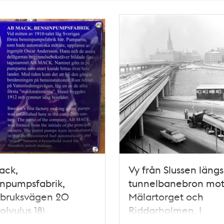
ack,
Vy från Slussen längs
npumpsfabrik,
tunnelbanebron mo
lbruksvägen 20
Mälartorget och
olvulus 18)
Riddarholmen. I
förgrunden tankbil v