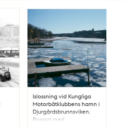
Islossning vid Kungliga
t
Motorbåtklubbens hamn i
Djurgårdsbrunnsviken.
Brygga med
id
bensinpumpar. Vy österut