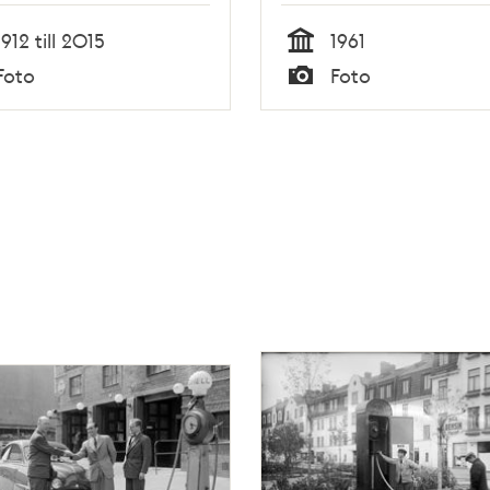
bensinpumpar på
1912 till 2015
1961
Sjöbergsplan samt
Tid
Foto
Foto
byggbaracker
Typ