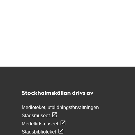
Kontakt
Stockholmskällan
Stockholmskällan drivs av
Medioteket, utbildningsförvaltningen
Stadsmuseet
Medeltidsmuseet
Stadsbiblioteket