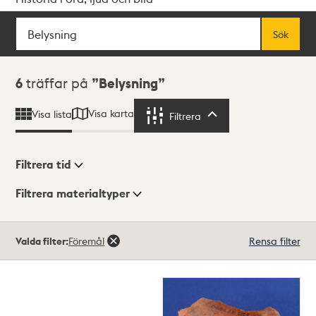
Sök
Fritextsök
Sök
Sökresultat
6
träffar på
Belysning
Visa karta
Visa lista
Filtrera
Filtrera
Filtrera tid
Filtrera materialtyper
Visningsläge
Totalt
Valda filter:
Föremål
Rensa filter
6
träffar
Lista
Karta