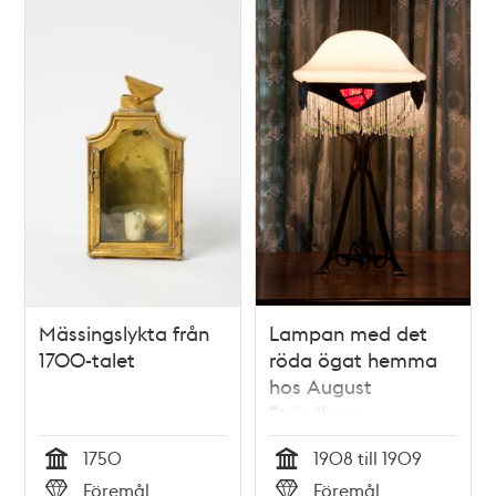
Mässingslykta från
Lampan med det
1700-talet
röda ögat hemma
hos August
Strindberg
1750
1908 till 1909
Tid
Tid
Föremål
Föremål