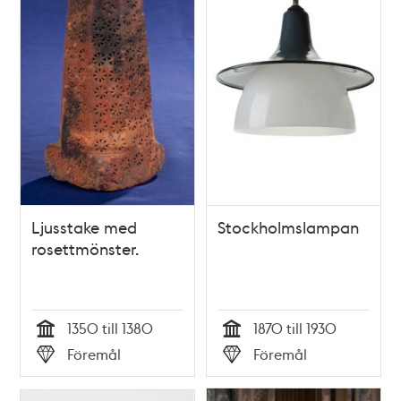
Ljusstake med
Stockholmslampan
rosettmönster.
1350 till 1380
1870 till 1930
Tid
Tid
Föremål
Föremål
Typ
Typ