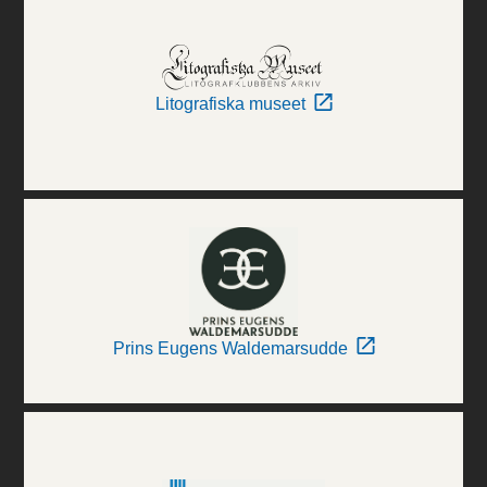
Litografiska museet
Prins Eugens Waldemarsudde