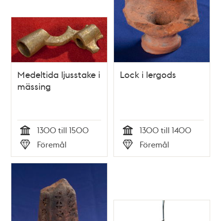
Medeltida ljusstake i
Lock i lergods
mässing
1300 till 1500
1300 till 1400
Tid
Tid
Föremål
Föremål
Typ
Typ