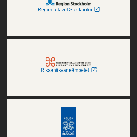
Regionarkivet Stockholm
Riksantikvarieämbetet