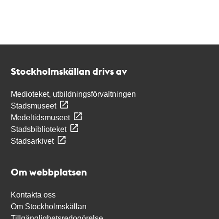
Kontakt
Stockholmskällan
Stockholmskällan drivs av
Medioteket, utbildningsförvaltningen
Stadsmuseet
Medeltidsmuseet
Stadsbiblioteket
Stadsarkivet
Om webbplatsen
Kontakta oss
Om Stockholmskällan
Tillgänglighetsredogörelse