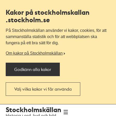
Kakor på stockholmskallan
.stockholm.se
På Stockholmskällan använder vi kakor, cookies, för att
sammanställa statistik och för att webbplatsen ska
fungera på ett bra sätt för dig.
Om kakor på Stockholmskällan
Godkänn alla kakor
Välj vilka kakor vi får använda
Till
Till
Stockholmskällan
navigationen
huvudinnehållet
Historia i ord, ljud och bild