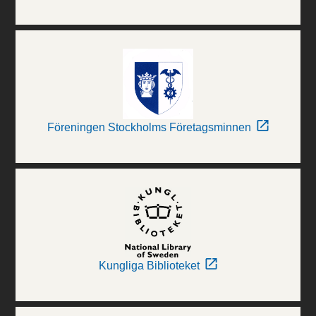
Föreningen Stockholms Företagsminnen
Kungliga Biblioteket