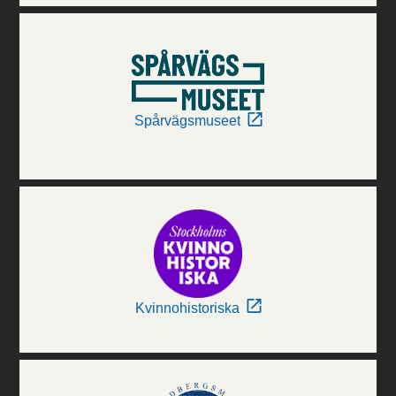
Spårvägsmuseet
Kvinnohistoriska