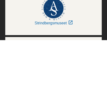
Strindbergsmuseet
Thielska Galleriet