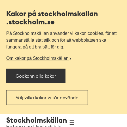
Kakor på stockholmskallan
.stockholm.se
På Stockholmskällan använder vi kakor, cookies, för att
sammanställa statistik och för att webbplatsen ska
fungera på ett bra sätt för dig.
Om kakor på Stockholmskällan
Godkänn alla kakor
Välj vilka kakor vi får använda
Till
Till
Stockholmskällan
navigationen
huvudinnehållet
Historia i ord, ljud och bild