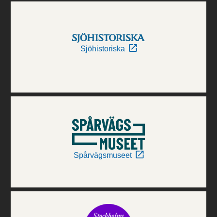
Sjöhistoriska
Spårvägsmuseet