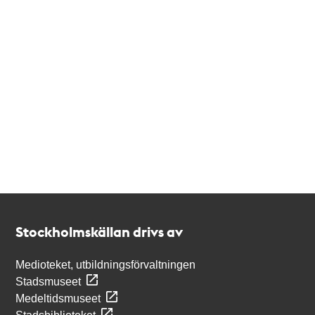
Kontakt
Stockholmskällan
Stockholmskällan drivs av
Medioteket, utbildningsförvaltningen
Stadsmuseet
Medeltidsmuseet