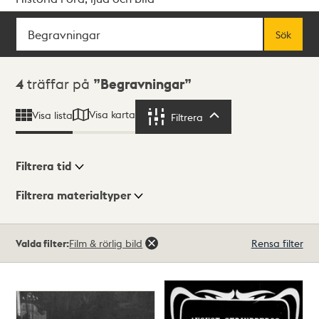
Sök
Fritextsök
Sök
Sökresultat
4
träffar på
Begravningar
Visa karta
Visa lista
Filtrera
Filtrera
Filtrera tid
Filtrera materialtyper
Visningsläge
Totalt
Valda filter:
Film & rörlig bild
Rensa filter
4
träffar
Lista
Karta