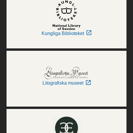
Kungliga Biblioteket
Litografiska museet