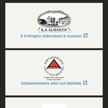
K A Almgren sidenväveri & museum
Arbetarrörelsens arkiv och bibliotek