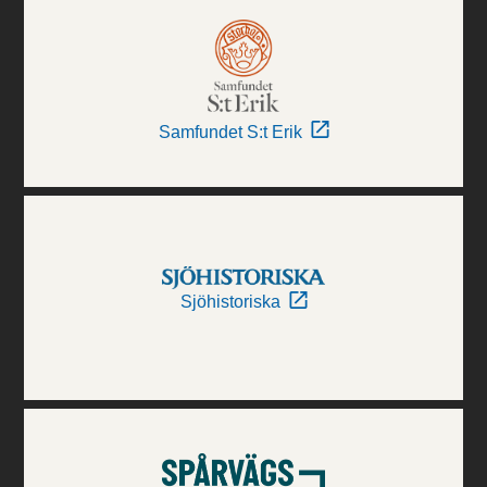
Samfundet S:t Erik
Sjöhistoriska