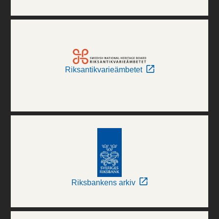
Riksantikvarieämbetet
Riksbankens arkiv