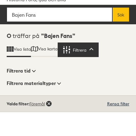
Sök
Fritextsök
Sök
Sökresultat
0
träffar på
Bajen Fans
Visa karta
Visa lista
Filtrera
Filtrera
Filtrera tid
Filtrera materialtyper
Visningsläge
Totalt
Valda filter:
Föremål
Rensa filter
0
träffar
Lista
Karta