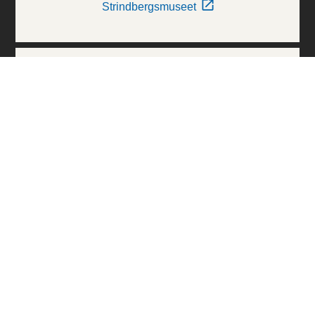
Strindbergsmuseet
Thielska Galleriet
Världskulturmuseerna