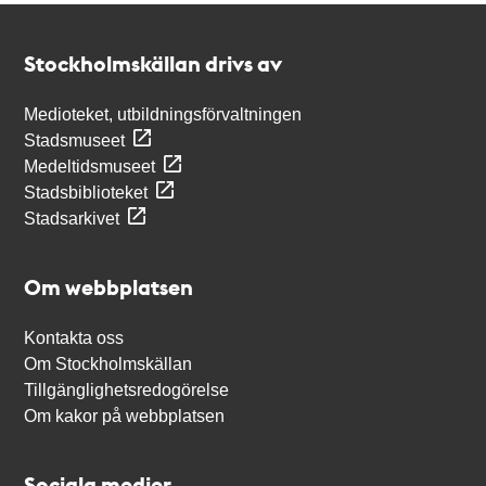
Kontakt
Stockholmskällan
Stockholmskällan drivs av
Medioteket, utbildningsförvaltningen
Stadsmuseet
Medeltidsmuseet
Stadsbiblioteket
Stadsarkivet
Om webbplatsen
Kontakta oss
Om Stockholmskällan
Tillgänglighetsredogörelse
Om kakor på webbplatsen
Sociala medier