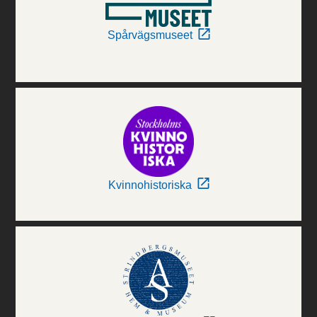
Spårvägsmuseet
Kvinnohistoriska