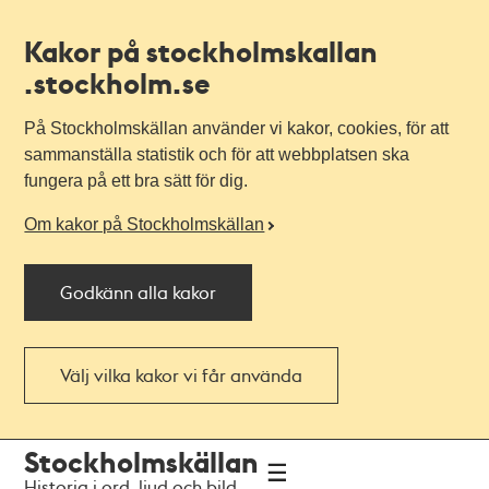
Kakor på stockholmskallan
.stockholm.se
På Stockholmskällan använder vi kakor, cookies, för att
sammanställa statistik och för att webbplatsen ska
fungera på ett bra sätt för dig.
Om kakor på Stockholmskällan
Godkänn alla kakor
Välj vilka kakor vi får använda
Till
Till
Stockholmskällan
navigationen
huvudinnehållet
Historia i ord, ljud och bild