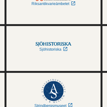
Riksantikvarieämbetet
Sjöhistoriska
Strindbergsmuseet