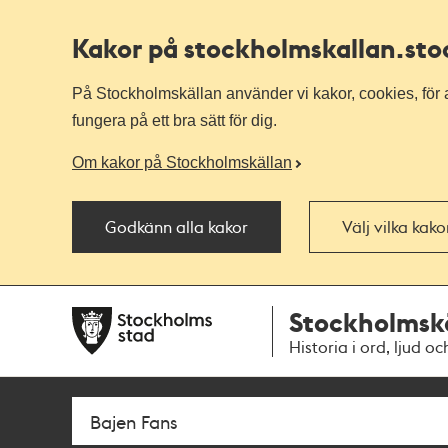
Kakor på stockholmskallan
.st
På Stockholmskällan använder vi kakor, cookies, för a
fungera på ett bra sätt för dig.
Om kakor på Stockholmskällan
Godkänn alla kakor
Välj vilka kak
Till
Till
Stockholmsk
navigationen
huvudinnehållet
Historia i ord, ljud oc
Sök
Fritextsök