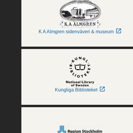
K A Almgren sidenväveri & museum
Kungliga Biblioteket