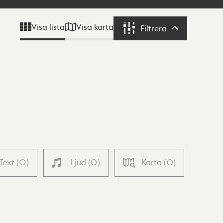
Visa karta
Visa lista
Filtrera
Filtrera
Text
(
0
)
Ljud
(
0
)
Karta
(
0
)