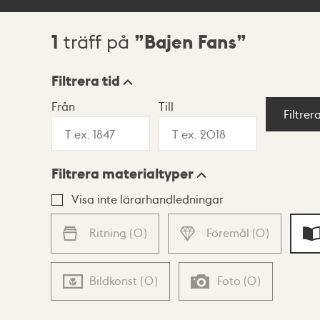
1
Bajen Fans
träff på
Sökresultat
Filtrera tid
Från
Till
Visningsläge
Filtrer
Filtrera materialtyper
Lista
Karta
Visa inte lärarhandledningar
Ritning
(
0
)
Föremål
(
0
)
Bildkonst
(
0
)
Foto
(
0
)