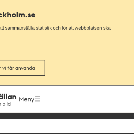
ockholm.se
tt sammanställa statistik och för att webbplatsen ska
or vi får använda
ällan
Meny
h bild