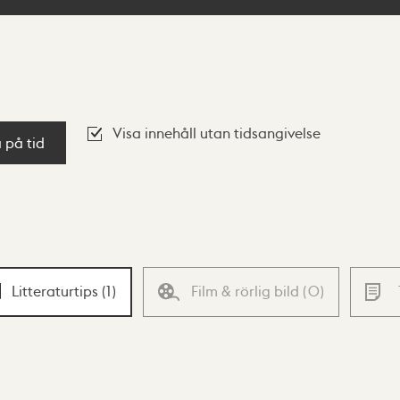
Visa innehåll utan tidsangivelse
a på tid
Litteraturtips
(
1
)
Film & rörlig bild
(
0
)