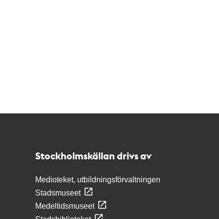
Kontakt
Stockholmskällan
Stockholmskällan drivs av
Medioteket, utbildningsförvaltningen
Stadsmuseet
Medeltidsmuseet