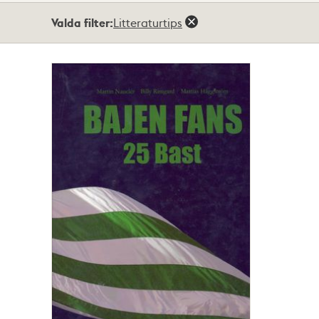
Totalt
Valda filter:
Litteraturtips
1
träffar