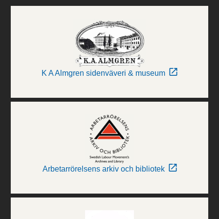
K A Almgren sidenväveri & museum
Arbetarrörelsens arkiv och bibliotek