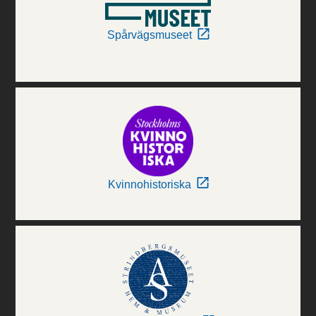
Spårvägsmuseet
Kvinnohistoriska