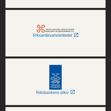
Riksantikvarieämbetet
Riksbankens arkiv