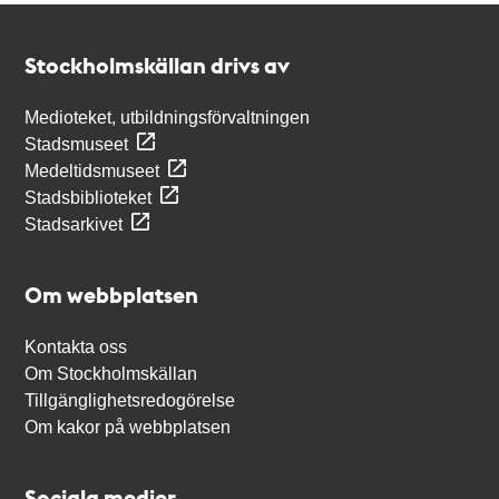
Kontakt
Stockholmskällan
Stockholmskällan drivs av
Medioteket, utbildningsförvaltningen
Stadsmuseet
Medeltidsmuseet
Stadsbiblioteket
Stadsarkivet
Om webbplatsen
Kontakta oss
Om Stockholmskällan
Tillgänglighetsredogörelse
Om kakor på webbplatsen
Sociala medier