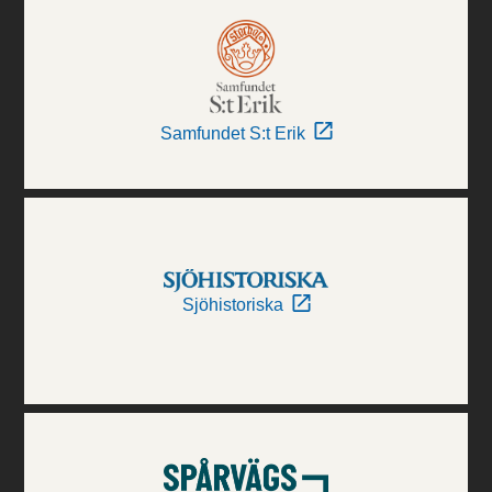
Samfundet S:t Erik
Sjöhistoriska