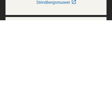
Strindbergsmuseet
Thielska Galleriet
Världskulturmuseerna