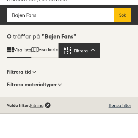
Sök
Fritextsök
Sök
Sökresultat
0
träffar på
Bajen Fans
Visa karta
Visa lista
Filtrera
Filtrera
Filtrera tid
Filtrera materialtyper
Visningsläge
Totalt
Valda filter:
Ritning
Rensa filter
0
träffar
Lista
Karta