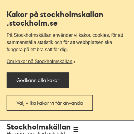
Kakor på stockholmskallan
.stockholm.se
På Stockholmskällan använder vi kakor, cookies, för att
sammanställa statistik och för att webbplatsen ska
fungera på ett bra sätt för dig.
Om kakor på Stockholmskällan
Godkänn alla kakor
Välj vilka kakor vi får använda
Till
Till
Stockholmskällan
navigationen
huvudinnehållet
Historia i ord, ljud och bild