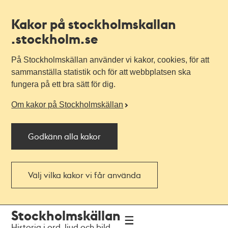
Kakor på stockholmskallan
.stockholm.se
På Stockholmskällan använder vi kakor, cookies, för att
sammanställa statistik och för att webbplatsen ska
fungera på ett bra sätt för dig.
Om kakor på Stockholmskällan
Godkänn alla kakor
Välj vilka kakor vi får använda
Till
Till
Stockholmskällan
navigationen
huvudinnehållet
Historia i ord, ljud och bild