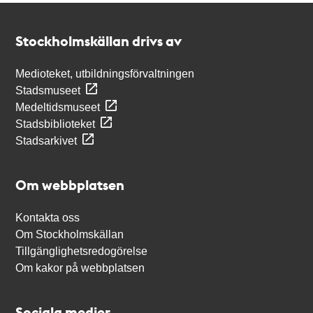
Kontakt
Stockholmskällan
Stockholmskällan drivs av
Medioteket, utbildningsförvaltningen
Stadsmuseet
Medeltidsmuseet
Stadsbiblioteket
Stadsarkivet
Om webbplatsen
Kontakta oss
Om Stockholmskällan
Tillgänglighetsredogörelse
Om kakor på webbplatsen
Sociala medier