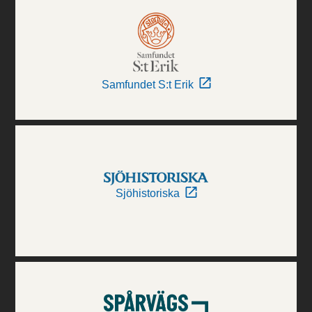
Samfundet S:t Erik
Sjöhistoriska