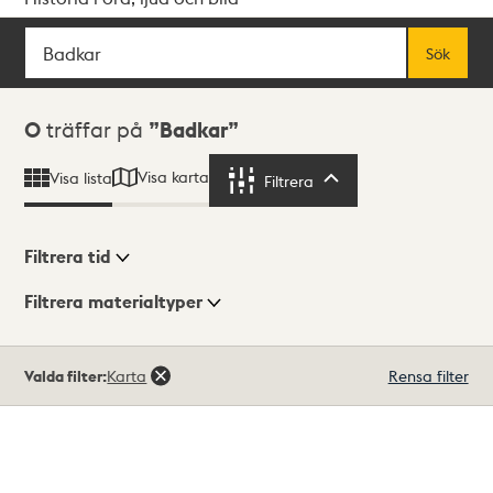
Sök
Fritextsök
Sök
Sökresultat
0
träffar på
Badkar
Visa karta
Visa lista
Filtrera
Filtrera
Filtrera tid
Filtrera materialtyper
Visningsläge
Totalt
Valda filter:
Karta
Rensa filter
0
träffar
Lista
Karta