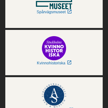
Spårvägsmuseet
Kvinnohistoriska