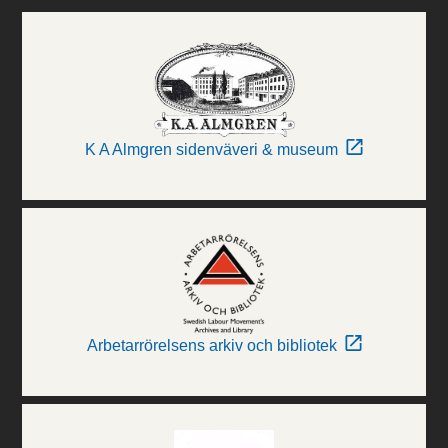
K A Almgren sidenväveri & museum
Arbetarrörelsens arkiv och bibliotek