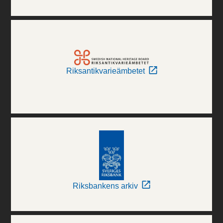
Riksantikvarieämbetet
Riksbankens arkiv