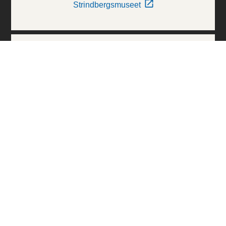
Strindbergsmuseet
Thielska Galleriet
Världskulturmuseerna