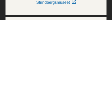
Strindbergsmuseet
Thielska Galleriet
Världskulturmuseerna