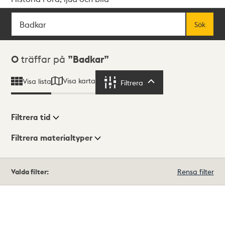
Sök
Fritextsök
Sök
Sökresultat
0
träffar på
Badkar
Visa karta
Visa lista
Filtrera
Filtrera
Filtrera tid
Filtrera materialtyper
Visningsläge
Totalt
Valda filter:
Rensa filter
0
träffar
Lista
Karta