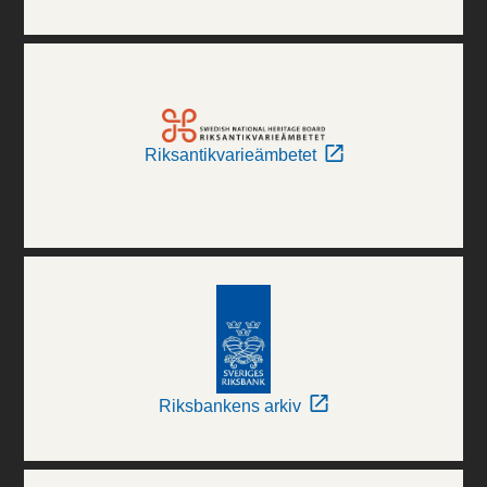
Riksantikvarieämbetet
Riksbankens arkiv