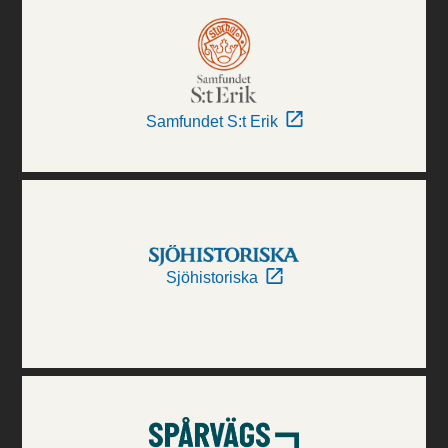
Samfundet S:t Erik
Sjöhistoriska