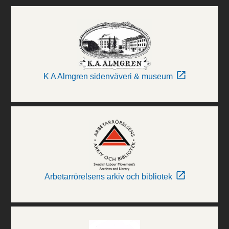
K A Almgren sidenväveri & museum
Arbetarrörelsens arkiv och bibliotek