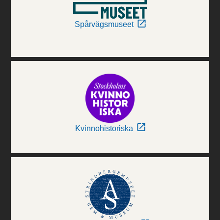
Spårvägsmuseet
Kvinnohistoriska