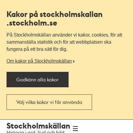
Kakor på stockholmskallan
.stockholm.se
På Stockholmskällan använder vi kakor, cookies, för att
sammanställa statistik och för att webbplatsen ska
fungera på ett bra sätt för dig.
Om kakor på Stockholmskällan
Godkänn alla kakor
Välj vilka kakor vi får använda
Till
Till
Stockholmskällan
navigationen
huvudinnehållet
Historia i ord, ljud och bild