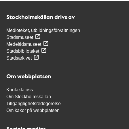
Kontakt
Stockholmskällan
Stockholmskällan drivs av
Medioteket, utbildningsförvaltningen
Stadsmuseet
Medeltidsmuseet
Stadsbiblioteket
Stadsarkivet
Om webbplatsen
Kontakta oss
Om Stockholmskällan
Tillgänglighetsredogörelse
Om kakor på webbplatsen
Sociala medier