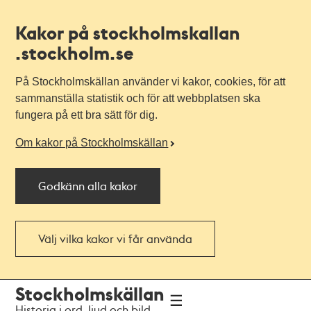
Kakor på stockholmskallan
.stockholm.se
På Stockholmskällan använder vi kakor, cookies, för att
sammanställa statistik och för att webbplatsen ska
fungera på ett bra sätt för dig.
Om kakor på Stockholmskällan
Godkänn alla kakor
Välj vilka kakor vi får använda
Till
Till
Stockholmskällan
navigationen
huvudinnehållet
Historia i ord, ljud och bild