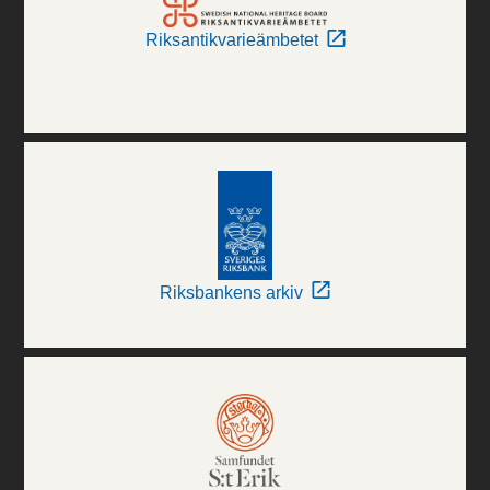
Riksantikvarieämbetet
Riksbankens arkiv