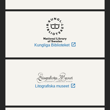
Kungliga Biblioteket
Litografiska museet