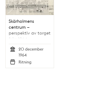
Skärholmens
centrum –
perspektiv av torget
från 1964
20 december
Tid
1964
Ritning
Typ