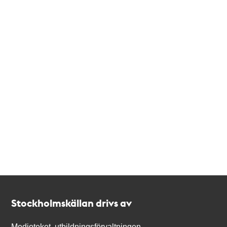
Kontakt
Stockholmskällan
Stockholmskällan drivs av
Medioteket, utbildningsförvaltningen