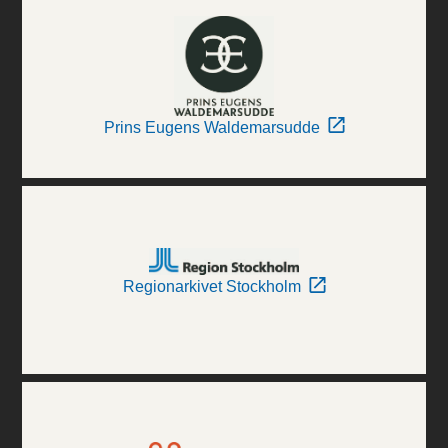
Prins Eugens Waldemarsudde
Regionarkivet Stockholm