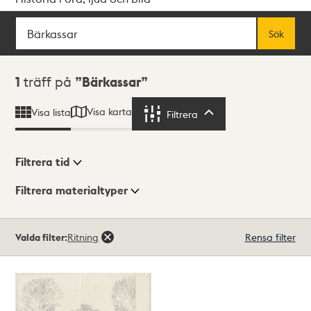
Sök
Fritextsök
Sök
Sökresultat
1
träff på
Bärkassar
Visa karta
Visa lista
Filtrera
Filtrera
Filtrera tid
Filtrera materialtyper
Visningsläge
Totalt
Valda filter:
Ritning
Rensa filter
1
träffar
Lista
Karta