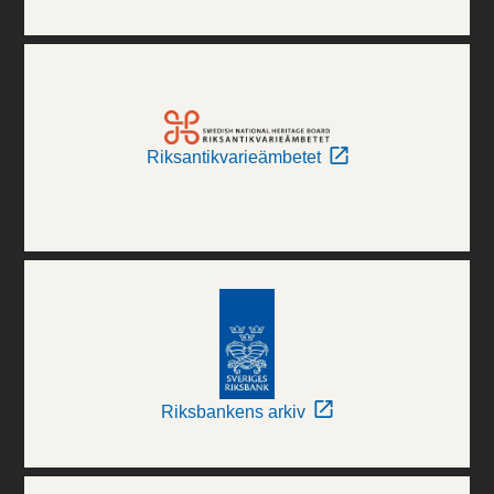
Riksantikvarieämbetet
Riksbankens arkiv