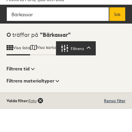
Sök
Fritextsök
Sök
Sökresultat
0
träffar på
Bärkassar
Visa karta
Visa lista
Filtrera
Filtrera
Filtrera tid
Filtrera materialtyper
Visningsläge
Totalt
Valda filter:
Foto
Rensa filter
0
träffar
Lista
Karta