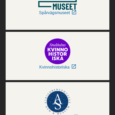
Spårvägsmuseet
Kvinnohistoriska