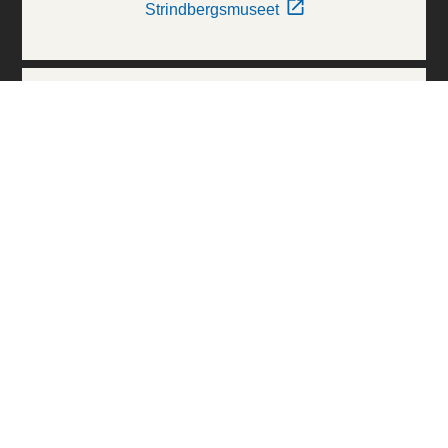
Strindbergsmuseet
Thielska Galleriet
Världskulturmuseerna