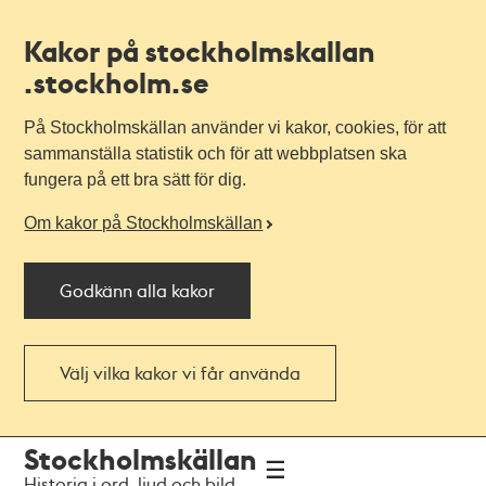
Kakor på stockholmskallan
.stockholm.se
På Stockholmskällan använder vi kakor, cookies, för att
sammanställa statistik och för att webbplatsen ska
fungera på ett bra sätt för dig.
Om kakor på Stockholmskällan
Godkänn alla kakor
Välj vilka kakor vi får använda
Till
Till
Stockholmskällan
navigationen
huvudinnehållet
Historia i ord, ljud och bild