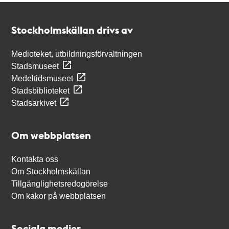
Kontakt
Stockholmskällan
Stockholmskällan drivs av
Medioteket, utbildningsförvaltningen
Stadsmuseet
Medeltidsmuseet
Stadsbiblioteket
Stadsarkivet
Om webbplatsen
Kontakta oss
Om Stockholmskällan
Tillgänglighetsredogörelse
Om kakor på webbplatsen
Sociala medier