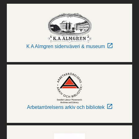
K A Almgren sidenväveri & museum
Arbetarrörelsens arkiv och bibliotek