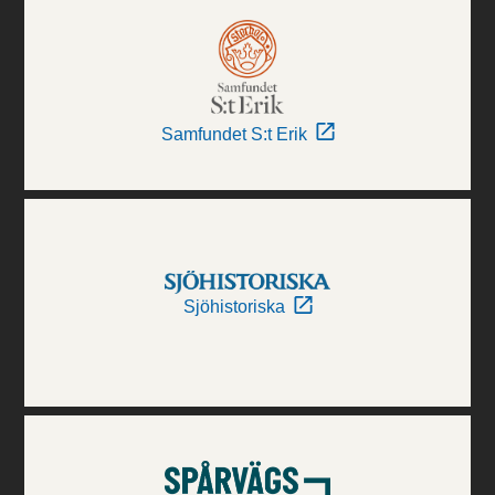
Samfundet S:t Erik
Sjöhistoriska