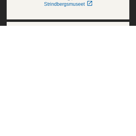
Strindbergsmuseet
Thielska Galleriet
Världskulturmuseerna