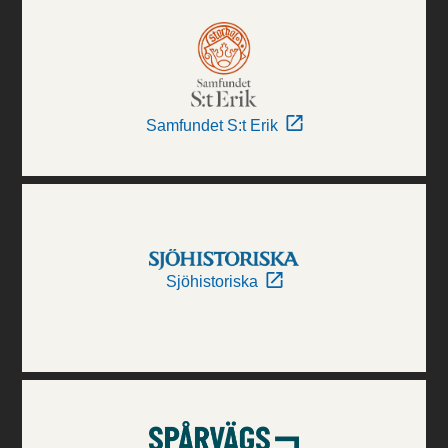
Samfundet S:t Erik
Sjöhistoriska