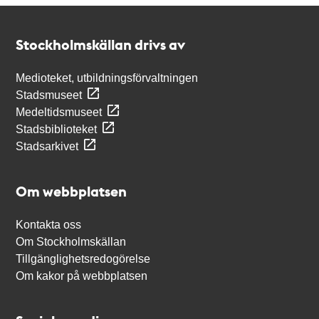
Kontakt
Stockholmskällan
Stockholmskällan drivs av
Medioteket, utbildningsförvaltningen
Stadsmuseet
Medeltidsmuseet
Stadsbiblioteket
Stadsarkivet
Om webbplatsen
Kontakta oss
Om Stockholmskällan
Tillgänglighetsredogörelse
Om kakor på webbplatsen