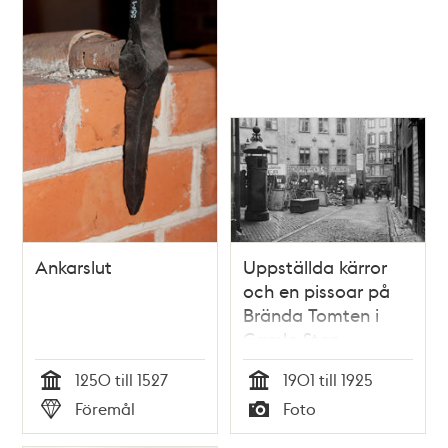
Ankarslut
Uppställda kärror
och en pissoar på
Brända Tomten i
Gamla Stan
1250 till 1527
1901 till 1925
Tid
Tid
Föremål
Foto
Typ
Typ