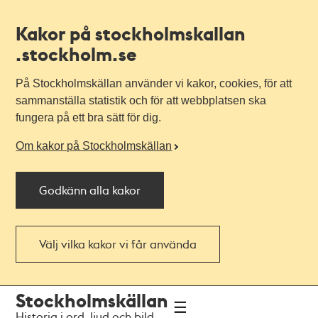
Kakor på stockholmskallan
.stockholm.se
På Stockholmskällan använder vi kakor, cookies, för att
sammanställa statistik och för att webbplatsen ska
fungera på ett bra sätt för dig.
Om kakor på Stockholmskällan
Godkänn alla kakor
Välj vilka kakor vi får använda
Till
Till
Stockholmskällan
navigationen
huvudinnehållet
Historia i ord, ljud och bild