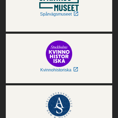
Spårvägsmuseet
Kvinnohistoriska