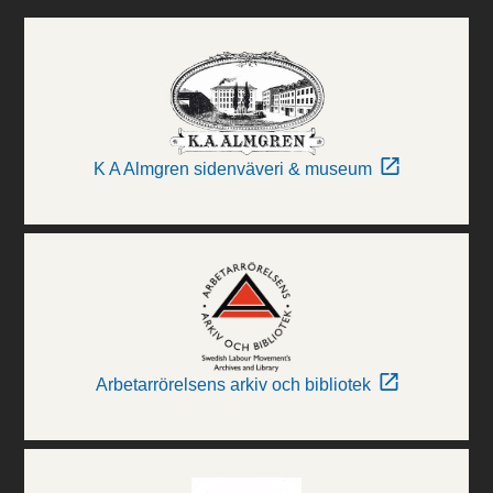
K A Almgren sidenväveri & museum
Arbetarrörelsens arkiv och bibliotek