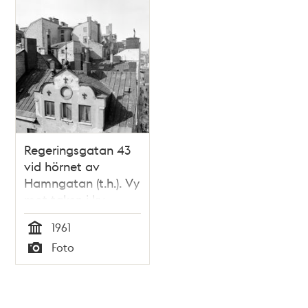
Regeringsgatan 43
vid hörnet av
Hamngatan (t.h.). Vy
mot taken i kv.
Trollhättan och kv.
1961
Åskslaget
Tid
Foto
Typ