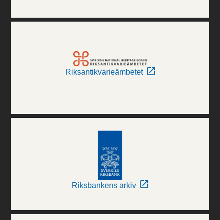
Riksantikvarieämbetet
Riksbankens arkiv