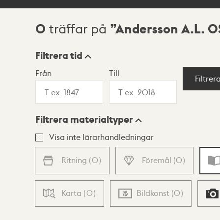
0
Andersson A.L. O
träffar på
Sökresultat
Filtrera tid
Från
Till
Visningsläge
Filtrer
Filtrera materialtyper
Lista
Karta
Visa inte lärarhandledningar
Ritning
(
0
)
Föremål
(
0
)
Karta
(
0
)
Bildkonst
(
0
)