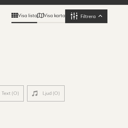
Visa karta
Visa lista
Filtrera
Filtrera
Text
(
0
)
Ljud
(
0
)