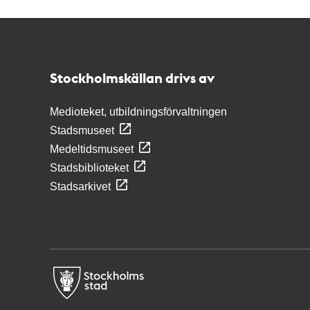
Kontakt
Stockholmskällan
Stockholmskällan drivs av
Medioteket, utbildningsförvaltningen
Stadsmuseet
Medeltidsmuseet
Stadsbiblioteket
Stadsarkivet