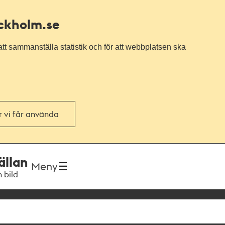
ockholm.se
tt sammanställa statistik och för att webbplatsen ska
or vi får använda
ällan
Meny
h bild