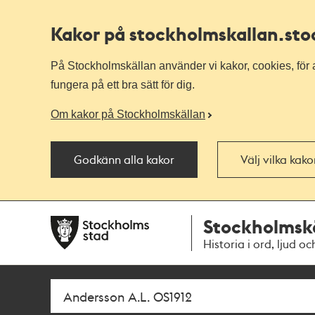
Kakor på stockholmskallan
.st
På Stockholmskällan använder vi kakor, cookies, för a
fungera på ett bra sätt för dig.
Om kakor på Stockholmskällan
Godkänn alla kakor
Välj vilka kak
Till
Till
Stockholmsk
navigationen
huvudinnehållet
Historia i ord, ljud oc
Sök
Fritextsök