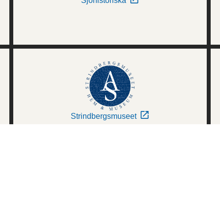
Sjöhistoriska
Strindbergsmuseet