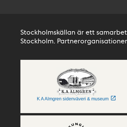
Stockholmskällan är ett samarbete
Stockholm. Partnerorganisationer 
K A Almgren sidenväveri & museum