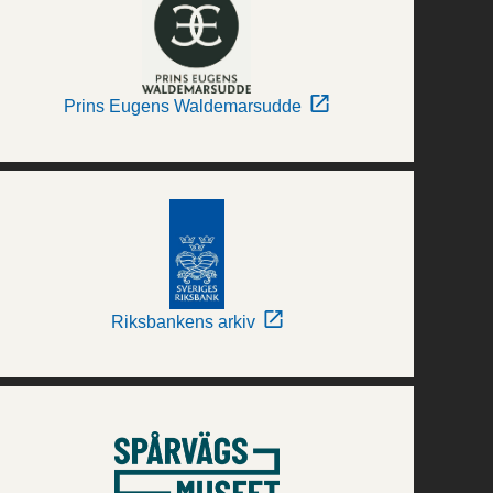
Prins Eugens Waldemarsudde
Riksbankens arkiv