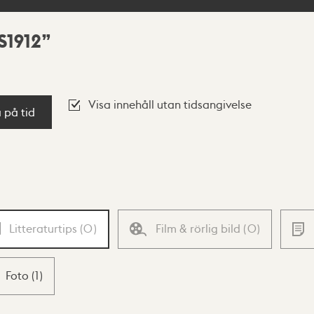
S1912
Visa innehåll utan tidsangivelse
a på tid
Litteraturtips
(
0
)
Film & rörlig bild
(
0
)
Foto
(
1
)