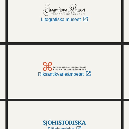
Litografiska museet
Riksantikvarieämbetet