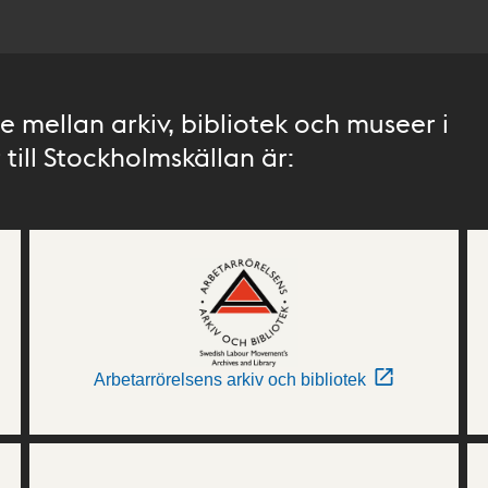
 mellan arkiv, bibliotek och museer i
till Stockholmskällan är:
Arbetarrörelsens arkiv och bibliotek