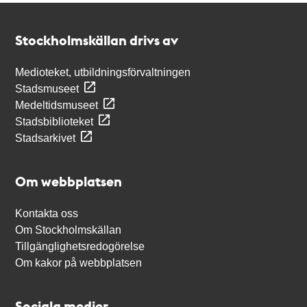
Kontakt
Stockholmskällan
Stockholmskällan drivs av
Medioteket, utbildningsförvaltningen
Stadsmuseet
Medeltidsmuseet
Stadsbiblioteket
Stadsarkivet
Om webbplatsen
Kontakta oss
Om Stockholmskällan
Tillgänglighetsredogörelse
Om kakor på webbplatsen
Sociala medier