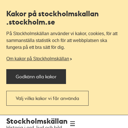
Kakor på stockholmskallan
.stockholm.se
På Stockholmskällan använder vi kakor, cookies, för att
sammanställa statistik och för att webbplatsen ska
fungera på ett bra sätt för dig.
Om kakor på Stockholmskällan
Godkänn alla kakor
Välj vilka kakor vi får använda
Till
Till
Stockholmskällan
navigationen
huvudinnehållet
Historia i ord, ljud och bild