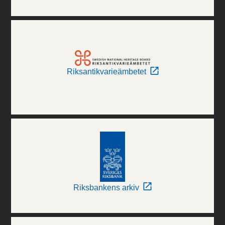
Riksantikvarieämbetet
Riksbankens arkiv