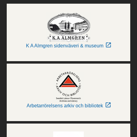
K A Almgren sidenväveri & museum
Arbetarrörelsens arkiv och bibliotek