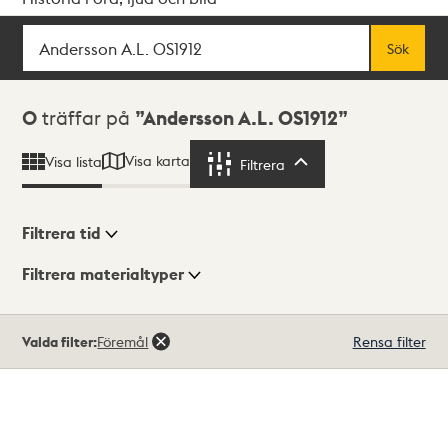
Sök
Fritextsök
Sök
Sökresultat
0
träffar på
Andersson A.L. OS1912
Visa karta
Visa lista
Filtrera
Filtrera
Filtrera tid
Filtrera materialtyper
Visningsläge
Totalt
Valda filter:
Föremål
Rensa filter
0
träffar
Lista
Karta