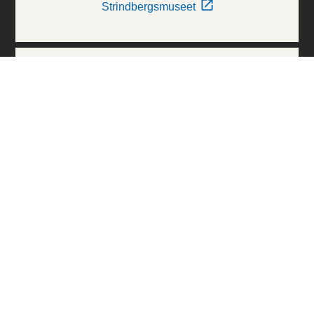
Strindbergsmuseet
Thielska Galleriet
Världskulturmuseerna