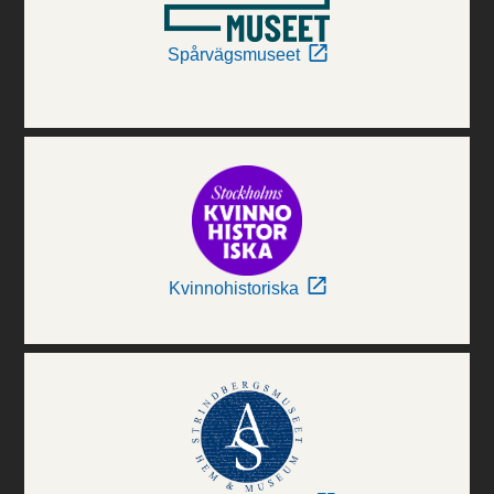
Spårvägsmuseet
Kvinnohistoriska