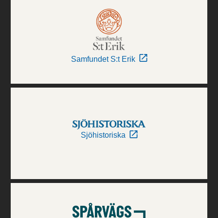
Samfundet S:t Erik
Sjöhistoriska