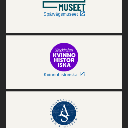
Spårvägsmuseet
Kvinnohistoriska