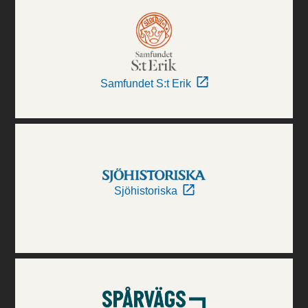
Samfundet S:t Erik
Sjöhistoriska