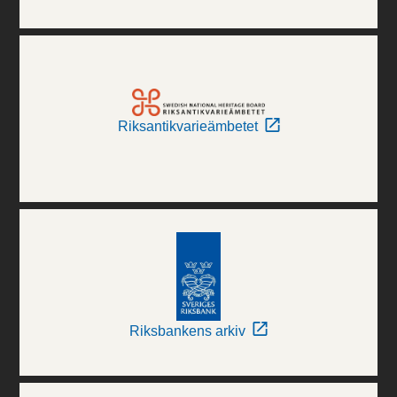
Riksantikvarieämbetet
Riksbankens arkiv