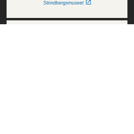
Strindbergsmuseet
Thielska Galleriet
Världskulturmuseerna