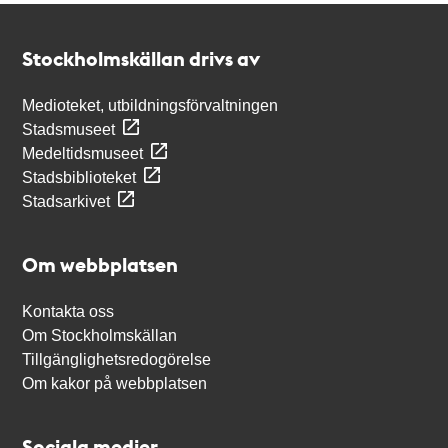
Kontakt
Stockholmskällan
Stockholmskällan drivs av
Medioteket, utbildningsförvaltningen
Stadsmuseet
Medeltidsmuseet
Stadsbiblioteket
Stadsarkivet
Om webbplatsen
Kontakta oss
Om Stockholmskällan
Tillgänglighetsredogörelse
Om kakor på webbplatsen
Sociala medier