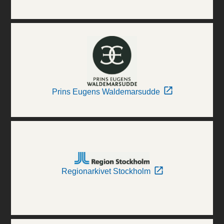
Prins Eugens Waldemarsudde
Regionarkivet Stockholm