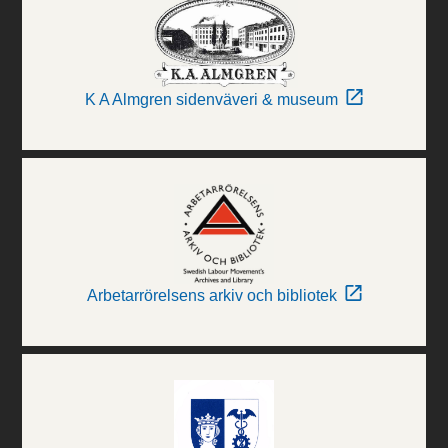
K A Almgren sidenväveri & museum
Arbetarrörelsens arkiv och bibliotek