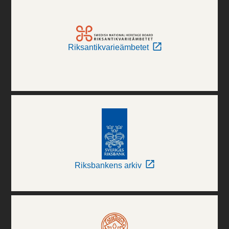
Riksantikvarieämbetet
Riksbankens arkiv