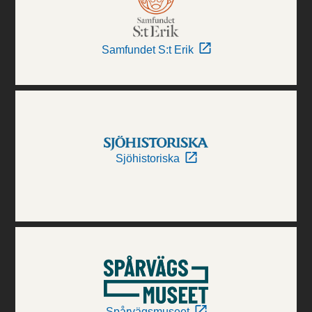
Samfundet S:t Erik
Sjöhistoriska
Spårvägsmuseet