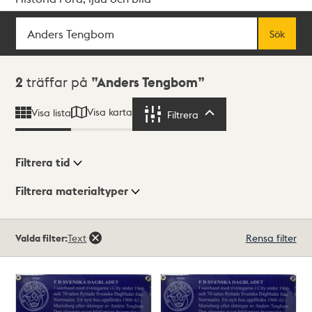
Sök
Fritextsök
Sök
Sökresultat
2
träffar på
Anders Tengbom
Visa karta
Visa lista
Filtrera
Filtrera
Filtrera tid
Filtrera materialtyper
Visningsläge
Totalt
Valda filter:
Text
Rensa filter
2
träffar
Lista
Karta