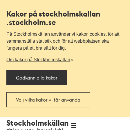
Kakor på stockholmskallan
.stockholm.se
På Stockholmskällan använder vi kakor, cookies, för att
sammanställa statistik och för att webbplatsen ska
fungera på ett bra sätt för dig.
Om kakor på Stockholmskällan
Godkänn alla kakor
Välj vilka kakor vi får använda
Till
Till
Stockholmskällan
navigationen
huvudinnehållet
Historia i ord, ljud och bild