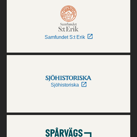
Samfundet S:t Erik
Sjöhistoriska