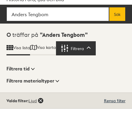
Sök
Fritextsök
Sök
Sökresultat
0
träffar på
Anders Tengbom
Visa karta
Visa lista
Filtrera
Filtrera
Filtrera tid
Filtrera materialtyper
Visningsläge
Totalt
Valda filter:
Ljud
Rensa filter
0
träffar
Lista
Karta