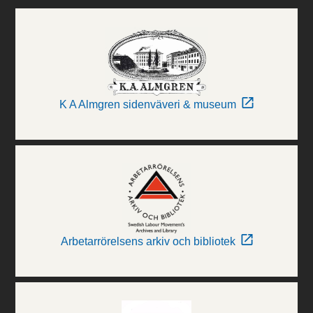
K A Almgren sidenväveri & museum
Arbetarrörelsens arkiv och bibliotek