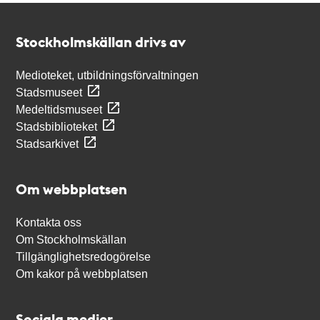
Kontakt
Stockholmskällan
Stockholmskällan drivs av
Medioteket, utbildningsförvaltningen
Stadsmuseet
Medeltidsmuseet
Stadsbiblioteket
Stadsarkivet
Om webbplatsen
Kontakta oss
Om Stockholmskällan
Tillgänglighetsredogörelse
Om kakor på webbplatsen
Sociala medier