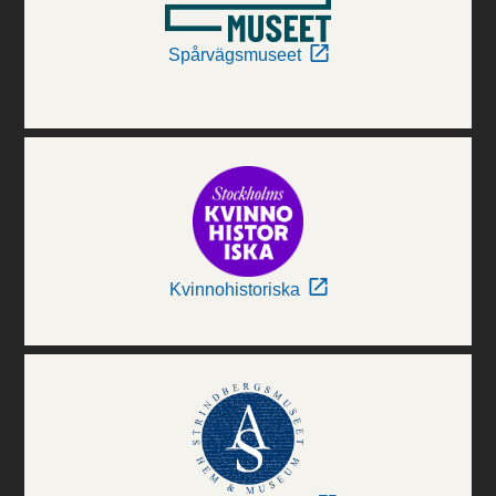
Spårvägsmuseet
Kvinnohistoriska