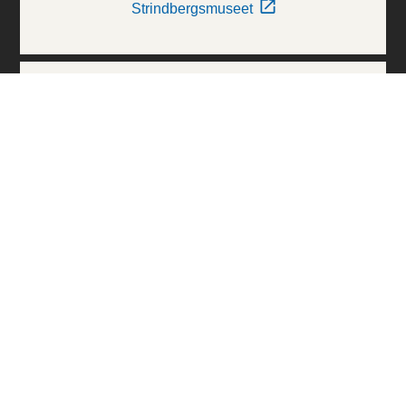
Strindbergsmuseet
Thielska Galleriet
Världskulturmuseerna