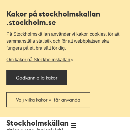
Kakor på stockholmskallan
.stockholm.se
På Stockholmskällan använder vi kakor, cookies, för att
sammanställa statistik och för att webbplatsen ska
fungera på ett bra sätt för dig.
Om kakor på Stockholmskällan
Godkänn alla kakor
Välj vilka kakor vi får använda
Till
Till
Stockholmskällan
navigationen
huvudinnehållet
Historia i ord, ljud och bild