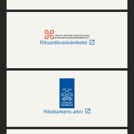
Riksantikvarieämbetet
Riksbankens arkiv